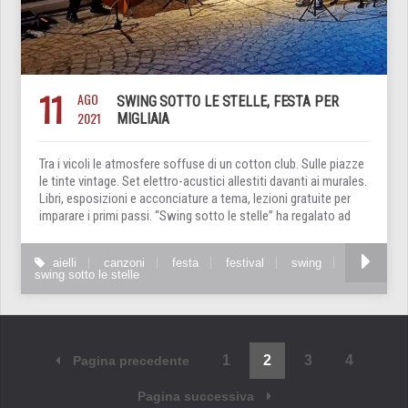
11
AGO
SWING SOTTO LE STELLE, FESTA PER
2021
MIGLIAIA
Tra i vicoli le atmosfere soffuse di un cotton club. Sulle piazze
le tinte vintage. Set elettro-acustici allestiti davanti ai murales.
Libri, esposizioni e acconciature a tema, lezioni gratuite per
imparare i primi passi. “Swing sotto le stelle” ha regalato ad
aielli
canzoni
festa
festival
swing
swing sotto le stelle
1
2
3
4
Pagina precedente
Pagina successiva