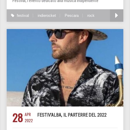
Festival, l’evento dedicato alla musica indipendente
festival
indierocket
Pescara
rock
28
APR
FESTIV’ALBA, IL PARTERRE DEL 2022
2022