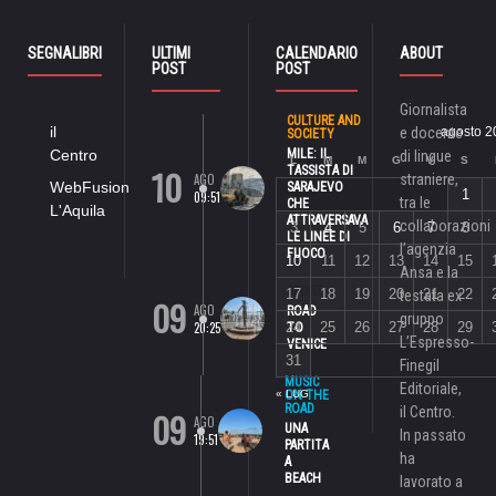
SEGNALIBRI
ULTIMI
CALENDARIO
ABOUT
POST
POST
Giornalista
CULTURE AND
il
e docente
agosto 2
SOCIETY
Centro
MILE: IL
di lingue
L
M
M
G
V
S
10
TASSISTA DI
AGO
straniere,
WebFusion
SARAJEVO
1
09:51
tra le
CHE
L'Aquila
ATTRAVERSAVA
collaborazioni
3
4
5
6
7
8
LE LINEE DI
l’agenzia
FUOCO
10
11
12
13
14
15
Ansa e la
SPORT
17
18
19
20
21
22
testata ex
09
AGO
ROAD
gruppo
20:25
24
25
26
27
28
29
TO
L’Espresso-
VENICE
31
Finegil
MUSIC
Editoriale,
« LUG
ON THE
ROAD
il Centro.
09
AGO
UNA
In passato
19:51
PARTITA
ha
A
BEACH
lavorato a