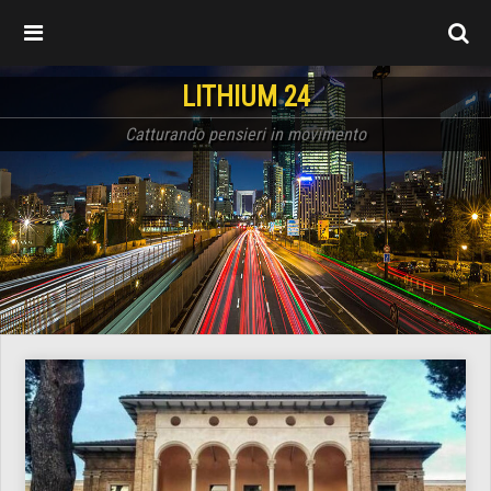
LITHIUM 24
Catturando pensieri in movimento