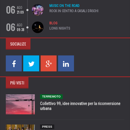
06
MUSIC ON THE ROAD
AGO
ROCK IN CENTRO A CASALI D’ASCHI
21:09
06
BLOG
AGO
LONG NIGHTS
09:38
SOCIALIZE
PIÙ VISTI
TERREMOTO
Collettivo 99, idee innovative per la riconversione
urbana
PRESS