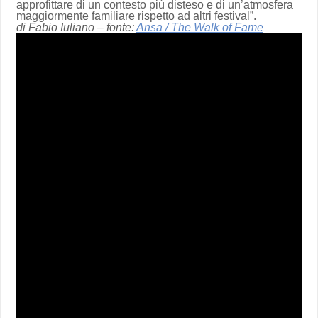
approfittare di un contesto più disteso e di un’atmosfera
maggiormente familiare rispetto ad altri festival”.
di Fabio Iuliano – fonte:
Ansa / The Walk of Fame