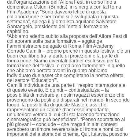
dall’organizzazione dell’Allora Fest, in corso fino a
domenica a Ostuni (Brindis), in sinergia con la Roma
Film Academy. “Sono davvero felice di questa
collaborazione e per come si è sviluppata in questa
settimana”, spiega il giornalista aquilano Salvatore
Santangelo, presidente dell’ente di formazione
capitolino.
“Abbiamo aderito subito alla proposta dell’Allora Fest di
collaborare sulla parte formativa – aggiunge
l’amministratore delegato di Roma Film Academy
Corrado Camilli – proprio perché in questo festival c’è un
buon equilibrio tra la parte di proiezioni e la parte di
formazione. Siamo diventati partner esclusivo per la
formazione del festival e crediamo fortemente in quello
che abbiamo portato avanti in quanto abbiamo
individuato due asset che completano la nostra offerta
nel settore ‘Education'”.
Camilli individua da una parte il “respiro internazionale
di questo evento. E quindi – contestualizza – la
possibilità di mostrare ai nostri ragazzi esperienze che
provengono da posti più disparati nel mondo. In secondo
luogo, la possibilità di queste Masterclass che
rappresentano un canale d’accesso importante,
un’ulteriore vetrina di cui chi sta facendo formazione
cinematografica può beneficiare”. “Penso soprattutto ai
più giovani – conclude – che magari in altri contesti
avrebbero un timore reverenziale di fronte a nomi così
importanti della storia del cinema. Qui, tuttavia, possono