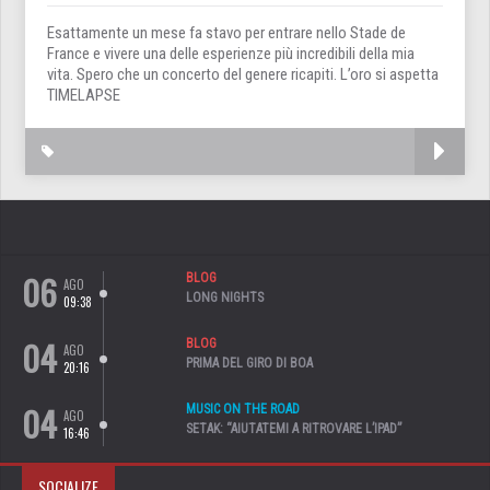
Esattamente un mese fa stavo per entrare nello Stade de
France e vivere una delle esperienze più incredibili della mia
vita. Spero che un concerto del genere ricapiti. L’oro si aspetta
TIMELAPSE
06
BLOG
AGO
LONG NIGHTS
09:38
04
BLOG
AGO
PRIMA DEL GIRO DI BOA
20:16
04
MUSIC ON THE ROAD
AGO
SETAK: “AIUTATEMI A RITROVARE L’IPAD”
16:46
SOCIALIZE