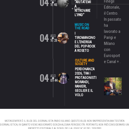
04
Finegil
“AIUTATEMI
16:46
A
Editoriale,
« LUG
RITROVARE
il Centro.
L’IPAD”
In passato
MUSIC ON
ha
THE ROAD
lavorato a
04
I
AGO
Parigi e
TIROMANCINO
16:39
E L’ENERGIA
Milano
DEL POP-ROCK
con
A ROSETO
Eurosport
CULTURE AND
e Canal + .
SOCIETY
PERDONANZA
04
2026, TRA I
AGO
PROTAGONISTI
09:44
MORANDI,
RANIERI,
GEOLIER E IL
VOLO
MOTASEMPER È IL BLOG DEL GIORNALISTA FABIO IULIANO. QUESTO BLOG NON RAPPRESENTA UNA TESTATA
GIORNALISTICA, IN QUANTO VIENE AGGIORNATO SENZA ALCUNA PERIODICITÀ. PERTANTO, NON PUÒ CONSIDERARSI UN
PRODOTTO EDITORIALE AI SENSI DELLA LEGGE N° 62 DEL 7/03/2001