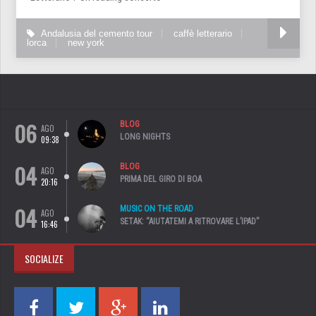
Andalusia del cemento tour
caffè letterario
lorca
new york
06
BLOG
AGO
LONG NIGHTS
09:38
04
BLOG
AGO
PRIMA DEL GIRO DI BOA
20:16
04
MUSIC ON THE ROAD
AGO
SETAK: “AIUTATEMI A RITROVARE L’IPAD”
16:46
SOCIALIZE