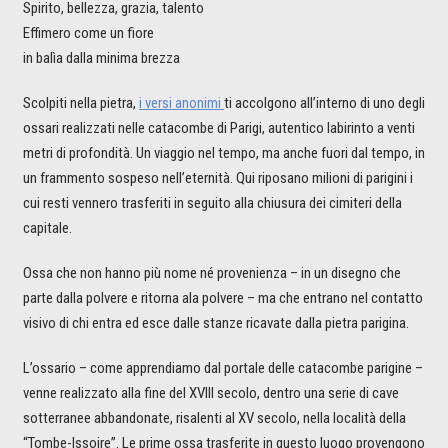
Spirito, bellezza, grazia, talento
Effimero come un fiore
in balìa dalla minima brezza
Scolpiti nella pietra,
i versi anonimi
ti accolgono all’interno di uno degli
ossari realizzati nelle catacombe di Parigi, autentico labirinto a venti
metri di profondità. Un viaggio nel tempo, ma anche fuori dal tempo, in
un frammento sospeso nell’eternità. Qui riposano milioni di parigini i
cui resti vennero trasferiti in seguito alla chiusura dei cimiteri della
capitale.
Ossa che non hanno più nome né provenienza – in un disegno che
parte dalla polvere e ritorna ala polvere – ma che entrano nel contatto
visivo di chi entra ed esce dalle stanze ricavate dalla pietra parigina.
L’ossario – come apprendiamo dal portale delle catacombe parigine –
venne realizzato alla fine del XVIII secolo, dentro una serie di cave
sotterranee abbandonate, risalenti al XV secolo, nella località della
“Tombe-Issoire”. Le prime ossa trasferite in questo luogo provengono