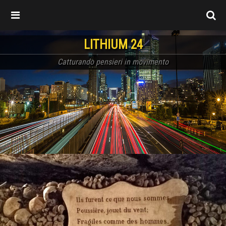
LITHIUM 24
Catturando pensieri in movimento