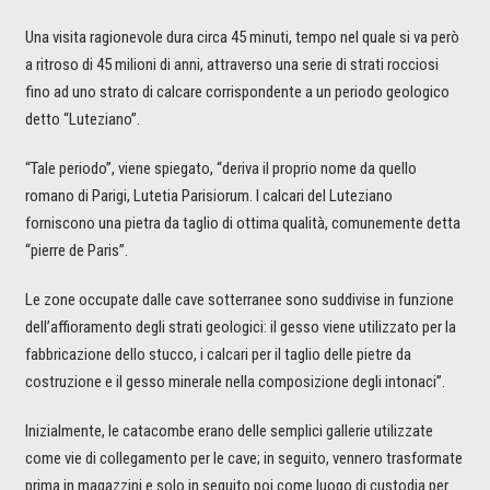
Una visita ragionevole dura circa 45 minuti, tempo nel quale si va però
a ritroso di 45 milioni di anni, attraverso una serie di strati rocciosi
fino ad uno strato di calcare corrispondente a un periodo geologico
detto “Luteziano”.
“Tale periodo”, viene spiegato, “deriva il proprio nome da quello
romano di Parigi, Lutetia Parisiorum. I calcari del Luteziano
forniscono una pietra da taglio di ottima qualità, comunemente detta
“pierre de Paris”.
Le zone occupate dalle cave sotterranee sono suddivise in funzione
dell’affioramento degli strati geologici: il gesso viene utilizzato per la
fabbricazione dello stucco, i calcari per il taglio delle pietre da
costruzione e il gesso minerale nella composizione degli intonaci”.
Inizialmente, le catacombe erano delle semplici gallerie utilizzate
come vie di collegamento per le cave; in seguito, vennero trasformate
prima in magazzini e solo in seguito poi come luogo di custodia per