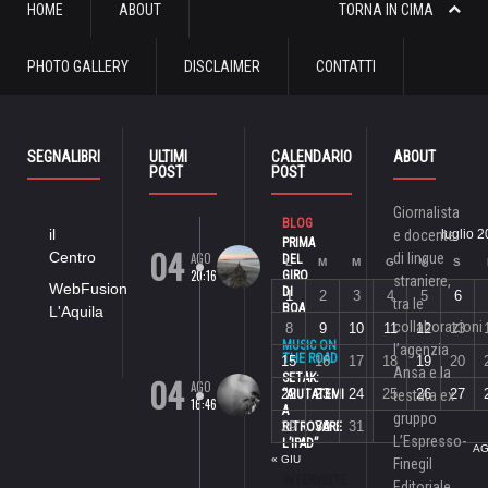
HOME
ABOUT
TORNA IN CIMA
PHOTO GALLERY
DISCLAIMER
CONTATTI
SEGNALIBRI
ULTIMI
CALENDARIO
ABOUT
POST
POST
Giornalista
BLOG
il
e docente
luglio 
PRIMA
04
Centro
AGO
di lingue
DEL
L
M
M
G
V
S
20:16
GIRO
straniere,
WebFusion
DI
1
2
3
4
5
6
tra le
BOA
L'Aquila
collaborazioni
8
9
10
11
12
13
MUSIC ON
l’agenzia
THE ROAD
15
16
17
18
19
20
Ansa e la
04
SETAK:
AGO
22
23
24
25
26
27
“AIUTATEMI
testata ex
16:46
A
gruppo
29
30
31
RITROVARE
L’Espresso-
L’IPAD”
AG
« GIU
Finegil
INTERVISTE
Editoriale,