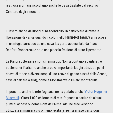
resti ossei umani, ricordiamo anche le ossa traslate dal vecchio
Cimitero degli Innocenti.
Funsero anche da luoghi di nascondiglio, in particolare durante la
liberazione di Parigi, quando il colonnello
Henri-Rol Tanguy
si nascose
in un rifugio annesso ad una cava. La parte accessibile da Place
Denfert-Rochereau è solo una piccola frazione di tutto il percorso.
La Parigi sotterranea non si ferma qui. Non si contano scantinati e
sotterranei. Parliamo anche di cave importanti, luoghi utilizzati per il
ricavo di rocce a diversi scopi d’uso (cave di gesso a nord della Senna,
cave di calcare a sud), come a Montmartre o il Parc Montsouris.
Imponente anche la rete fognaria: ne ha parlato anche
Victor Hugo
nei
Miserabil
i. Circa 1.000 chilometri di rete fognaria a partire da alcuni
punti di accesso, come Pont de l’Alma. Alcune aree vengono
utilizzate in maniera più o meno lecita (si pensi ai rave party, con