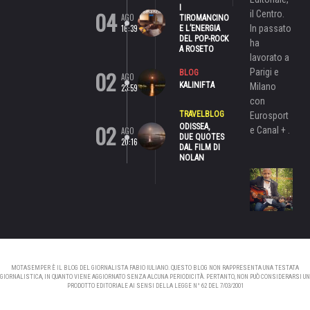
I
04
il Centro.
AGO
TIROMANCINO
16:39
In passato
E L’ENERGIA
DEL POP-ROCK
ha
A ROSETO
lavorato a
02
Parigi e
BLOG
AGO
KALINIFTA
Milano
23:59
con
TRAVELBLOG
Eurosport
02
ODISSEA,
e Canal + .
AGO
DUE QUOTES
20:16
DAL FILM DI
NOLAN
MOTASEMPER È IL BLOG DEL GIORNALISTA FABIO IULIANO. QUESTO BLOG NON RAPPRESENTA UNA TESTATA
GIORNALISTICA, IN QUANTO VIENE AGGIORNATO SENZA ALCUNA PERIODICITÀ. PERTANTO, NON PUÒ CONSIDERARSI UN
PRODOTTO EDITORIALE AI SENSI DELLA LEGGE N° 62 DEL 7/03/2001