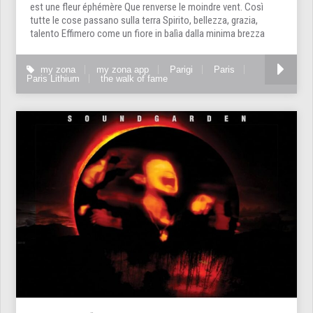
est une fleur éphémère Que renverse le moindre vent. Così
tutte le cose passano sulla terra Spirito, bellezza, grazia,
talento Effimero come un fiore in balìa dalla minima brezza
my zona
my zona app
Parigi
Paris
Paris Lithium
the walk of fame