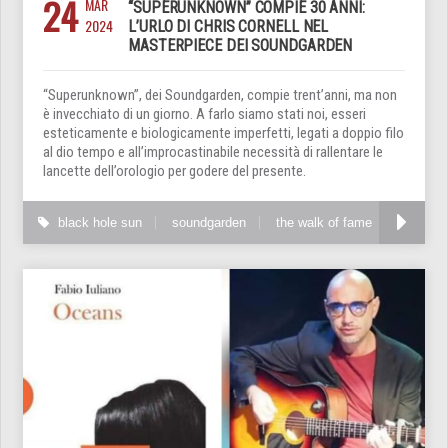
24
MAR
“SUPERUNKNOWN” COMPIE 30 ANNI:
2024
L’URLO DI CHRIS CORNELL NEL
MASTERPIECE DEI SOUNDGARDEN
“Superunknown”, dei Soundgarden, compie trent’anni, ma non
è invecchiato di un giorno. A farlo siamo stati noi, esseri
esteticamente e biologicamente imperfetti, legati a doppio filo
al dio tempo e all’improcastinabile necessità di rallentare le
lancette dell’orologio per godere del presente.
black hole sun
soundgarden
the walk of fame