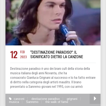
12
FEB
“DESTINAZIONE PARADISO”: IL
2023
SIGNIFICATO DIETRO LA CANZONE
Destinazione paradiso è uno dei brani cult della storia della
musica italiana degli anni Novanta, che ha
consacrato Gianluca Grignani al successo e lo ha fatto entrare
di diritto nella categoria degli artisti maudits. Il brano
presentato a Sanremo giovani nel 1995, con cui arrivò
canzoni
destiazione paradiso
grignani
musica
Sanremo
the walk of fame