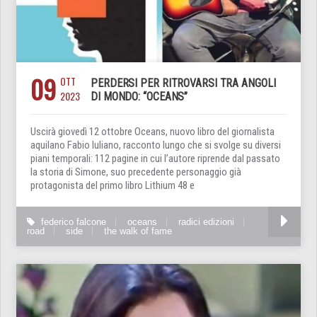
09
OTT
PERDERSI PER RITROVARSI TRA ANGOLI
2023
DI MONDO: “OCEANS”
Uscirà giovedì 12 ottobre Oceans, nuovo libro del giornalista
aquilano Fabio Iuliano, racconto lungo che si svolge su diversi
piani temporali: 112 pagine in cui l’autore riprende dal passato
la storia di Simone, suo precedente personaggio già
protagonista del primo libro Lithium 48 e
federico falcone
oceans
radici edizioni
road
side
the walk of fame