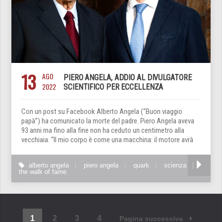
13
AGO
PIERO ANGELA, ADDIO AL DIVULGATORE
2022
SCIENTIFICO PER ECCELLENZA
Con un post su Facebook Alberto Angela (“Buon viaggio
papà”) ha comunicato la morte del padre. Piero Angela aveva
93 anni ma fino alla fine non ha ceduto un centimetro alla
vecchiaia. “Il mio corpo è come una macchina: il motore avrà
alberto angela
piero angela
quark
scienza
the walk of fame
1
2
3
4
Pagina successiva