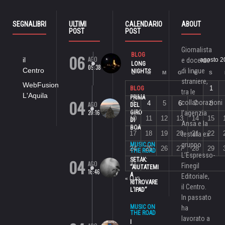
SEGNALIBRI
ULTIMI
CALENDARIO
ABOUT
POST
POST
Giornalista
06
BLOG
AGO
il
e docente
agosto 2
LONG
09:38
Centro
di lingue
NIGHTS
L
M
M
G
V
S
straniere,
WebFusion
1
BLOG
tra le
L'Aquila
PRIMA
04
collaborazioni
3
4
5
6
7
8
AGO
DEL
20:16
GIRO
l’agenzia
10
11
12
13
14
15
DI
Ansa e la
BOA
17
18
19
20
21
22
testata ex
gruppo
MUSIC ON
24
25
26
27
28
29
THE ROAD
L’Espresso-
04
SETAK:
AGO
31
Finegil
“AIUTATEMI
16:46
A
Editoriale,
« LUG
RITROVARE
il Centro.
L’IPAD”
In passato
MUSIC ON
ha
THE ROAD
lavorato a
I