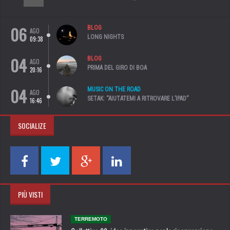
06
BLOG
AGO
LONG NIGHTS
09:38
04
BLOG
AGO
PRIMA DEL GIRO DI BOA
20:16
04
MUSIC ON THE ROAD
AGO
SETAK: “AIUTATEMI A RITROVARE L’IPAD”
16:46
SOCIALIZE
PIÙ VISTI
TERREMOTO