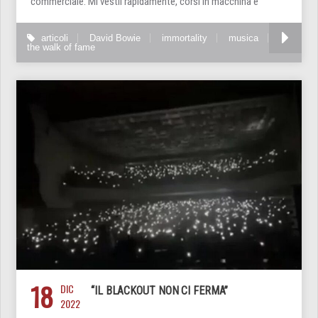
commerciale. Mi vestii rapidamente, corsi in macchina e
articoli
David Bowie
immortality
musica
the walk of fame
18
DIC
“IL BLACKOUT NON CI FERMA”
2022