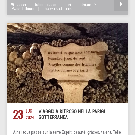
ansa
fabio iuliano
libri
lithium 24
Paris Lithium
the walk of fame
23
LUG
VIAGGIO A RITROSO NELLA PARIGI
2024
SOTTERRANEA
Ainsi tout passe sur la terre Esprit, beauté, grâces, talent. Telle