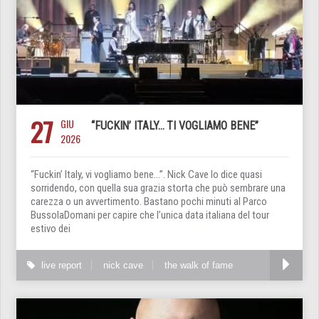
27
GIU
“FUCKIN’ ITALY… TI VOGLIAMO BENE”
2026
“Fuckin’ Italy, vi vogliamo bene…”. Nick Cave lo dice quasi
sorridendo, con quella sua grazia storta che può sembrare una
carezza o un avvertimento. Bastano pochi minuti al Parco
BussolaDomani per capire che l’unica data italiana del tour
estivo dei
live report
nick cave
the walk of fame