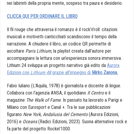
nei labirinti della propria mente, sospeso tra paura e desiderio.
CLICCA QUI PER ORDINARE IL LIBRO
Il fil rouge che attraversa il romanzo è il rock’n’roll: citazioni
musicali e motivetti canticchiati scandiscono il tempo della
narrazione. A chiudere il libro, un codice QR permette di
ascoltare
Paris Lithium
, la playlist creata dall’autore per
accompagnare la lettura con un’esperienza sonora immersiva.
Lithium 24 sviluppa un progetto narrativo già edito da
Aurora
Edizioni con
Lithium 48
grazie all’impegno di
Mirko Zanona.
Fabio Iuliano (L’Aquila, 1978) è giornalista e docente di lingue.
Collabora con l’agenzia ANSA, il quotidiano
Il Centro
e il
magazine
The Walk of Fame
. In passato ha lavorato a Parigi e
Milano con Eurosport e Canal +. Tra le sue pubblicazioni
figurano
New York, Andalusia del Cemento
(Aurora Edizioni,
2016) e
Oceans
(Radici Edizioni, 2023). Suona alternative rock e
fa parte del progetto Rockin’1000.