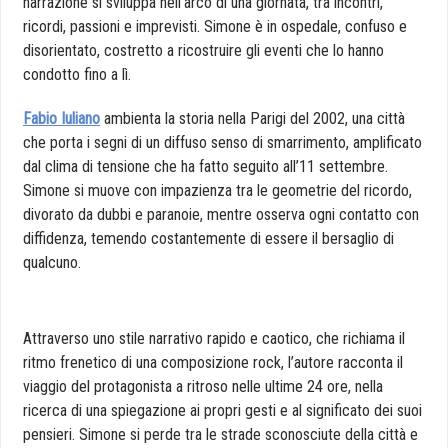
narrazione si sviluppa nell’arco di una giornata, tra incontri,
ricordi, passioni e imprevisti. Simone è in ospedale, confuso e
disorientato, costretto a ricostruire gli eventi che lo hanno
condotto fino a lì.
Fabio Iuliano
ambienta la storia nella Parigi del 2002, una città
che porta i segni di un diffuso senso di smarrimento, amplificato
dal clima di tensione che ha fatto seguito all’11 settembre.
Simone si muove con impazienza tra le geometrie del ricordo,
divorato da dubbi e paranoie, mentre osserva ogni contatto con
diffidenza, temendo costantemente di essere il bersaglio di
qualcuno.
Attraverso uno stile narrativo rapido e caotico, che richiama il
ritmo frenetico di una composizione rock, l’autore racconta il
viaggio del protagonista a ritroso nelle ultime 24 ore, nella
ricerca di una spiegazione ai propri gesti e al significato dei suoi
pensieri. Simone si perde tra le strade sconosciute della città e