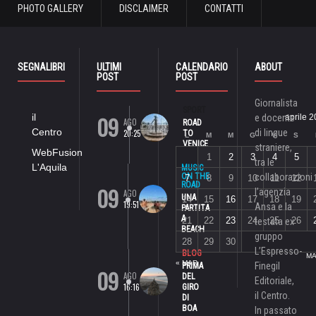
PHOTO GALLERY
DISCLAIMER
CONTATTI
SEGNALIBRI
ULTIMI
CALENDARIO
ABOUT
POST
POST
Giornalista
SPORT
09
il
e docente
aprile 
AGO
ROAD
Centro
di lingue
20:25
TO
L
M
M
G
V
S
VENICE
straniere,
WebFusion
1
2
3
4
5
tra le
L'Aquila
MUSIC
ON THE
collaborazioni
7
8
9
10
11
12
ROAD
09
l’agenzia
AGO
UNA
14
15
16
17
18
19
19:51
Ansa e la
PARTITA
A
21
22
23
24
25
26
testata ex
BEACH
gruppo
28
29
30
L’Espresso-
BLOG
MA
« MAR
Finegil
PRIMA
09
AGO
DEL
Editoriale,
16:16
GIRO
il Centro.
DI
BOA
In passato