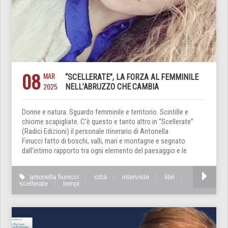
08
MAR
“SCELLERATE”, LA FORZA AL FEMMINILE
2025
NELL’ABRUZZO CHE CAMBIA
Donne e natura. Sguardo femminile e territorio. Scintille e
chiome scapigliate. C’è questo e tanto altro in “Scellerate”
(Radici Edizioni) il personale itinerario di Antonella
Finucci fatto di boschi, valli, mari e montagne e segnato
dall’intimo rapporto tra ogni elemento del paesaggio e le
antonella fiunicci
città
interviste
libri
scellerate
tempi