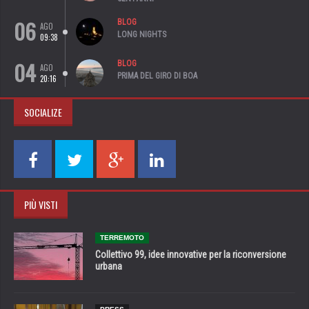
06
BLOG
AGO
LONG NIGHTS
09:38
04
BLOG
AGO
PRIMA DEL GIRO DI BOA
20:16
SOCIALIZE
PIÙ VISTI
TERREMOTO
Collettivo 99, idee innovative per la riconversione
urbana