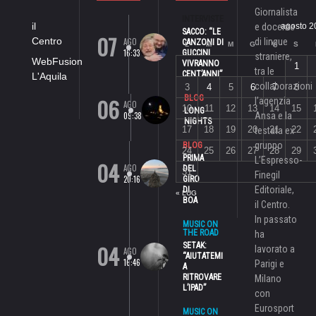
Giornalista
INTERVISTE
il
e docente
agosto 2
SACCO: “LE
07
Centro
AGO
di lingue
CANZONI DI
L
M
M
G
V
S
16:33
GUCCINI
straniere,
WebFusion
VIVRANNO
1
tra le
CENT’ANNI”
L'Aquila
collaborazioni
3
4
5
6
7
8
06
BLOG
l’agenzia
AGO
10
11
12
13
14
15
LONG
09:38
Ansa e la
NIGHTS
17
18
19
20
21
22
testata ex
gruppo
BLOG
24
25
26
27
28
29
PRIMA
L’Espresso-
04
AGO
DEL
31
Finegil
20:16
GIRO
Editoriale,
DI
« LUG
BOA
il Centro.
In passato
MUSIC ON
THE ROAD
ha
04
SETAK:
lavorato a
AGO
“AIUTATEMI
16:46
Parigi e
A
RITROVARE
Milano
L’IPAD”
con
Eurosport
MUSIC ON