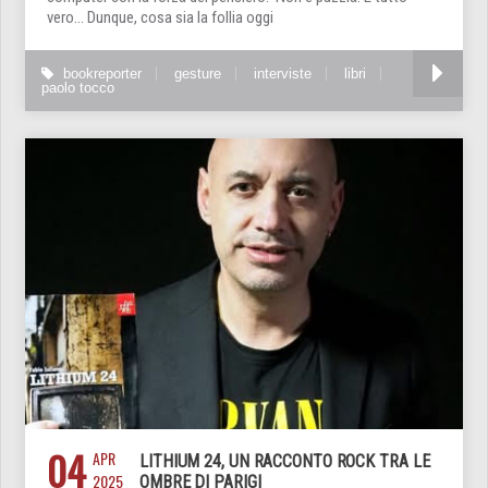
vero… Dunque, cosa sia la follia oggi
bookreporter
gesture
interviste
libri
paolo tocco
04
APR
LITHIUM 24, UN RACCONTO ROCK TRA LE
2025
OMBRE DI PARIGI