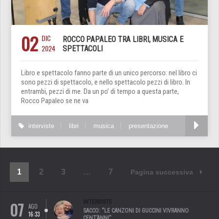
02
DIC
ROCCO PAPALEO TRA LIBRI, MUSICA E
2024
SPETTACOLI
Libro e spettacolo fanno parte di un unico percorso: nel libro ci
sono pezzi di spettacolo, e nello spettacolo pezzi di libro. In
entrambi, pezzi di me. Da un po’ di tempo a questa parte,
Rocco Papaleo se ne va
interviste
libri
musica
presentazione
1
2
3
…
7
Pagina successiva
07
INTERVISTE
AGO
SACCO: “LE CANZONI DI GUCCINI VIVRANNO
16:33
CENT’ANNI”