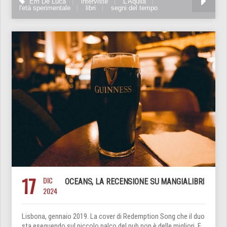
Erri De Luca
interviste
L'Aquila
l'età sperimentale
libri
segni del tempo
17
DIC
OCEANS, LA RECENSIONE SU MANGIALIBRI
2024
Lisbona, gennaio 2019. La cover di Redemption Song che il duo
sta eseguendo sul piccolo palco del pub non è delle migliori. E