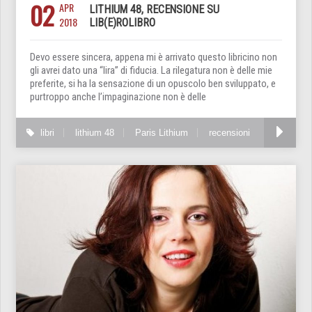
02
APR
LITHIUM 48, RECENSIONE SU
2018
LIB(E)ROLIBRO
Devo essere sincera, appena mi è arrivato questo libricino non
gli avrei dato una “lira” di fiducia. La rilegatura non è delle mie
preferite, si ha la sensazione di un opuscolo ben sviluppato, e
purtroppo anche l’impaginazione non è delle
libri
lithium 48
Paris Lithium
recensioni