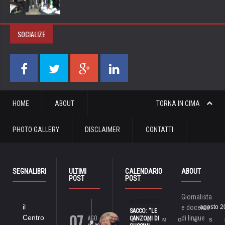
SOCIALIZE
HOME
ABOUT
TORNA IN CIMA
PHOTO GALLERY
DISCLAIMER
CONTATTI
SEGNALIBRI
ULTIMI
CALENDARIO
ABOUT
POST
POST
Giornalista
INTERVISTE
il
e docente
agosto 2
SACCO: “LE
07
Centro
AGO
di lingue
CANZONI DI
L
M
M
G
V
S