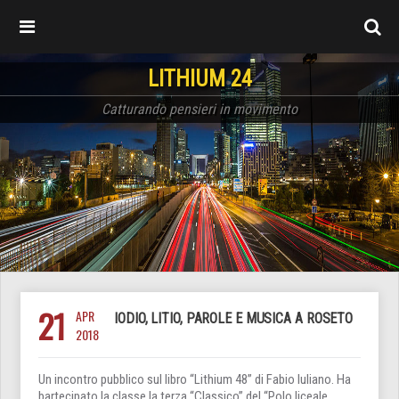
LITHIUM 24
Catturando pensieri in movimento
21
APR
IODIO, LITIO, PAROLE E MUSICA A ROSETO
2018
Un incontro pubblico sul libro “Lithium 48” di Fabio Iuliano. Ha
bartecipato la classe la terza “Classico” del “Polo liceale