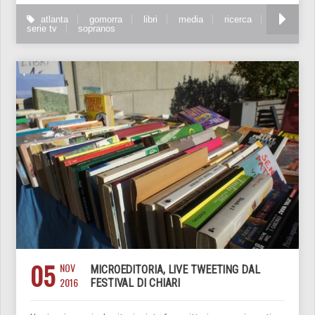
atlanta
gomorra
libri
media
ricerca
serie tv
sopranos
05
NOV
MICROEDITORIA, LIVE TWEETING DAL
2016
FESTIVAL DI CHIARI