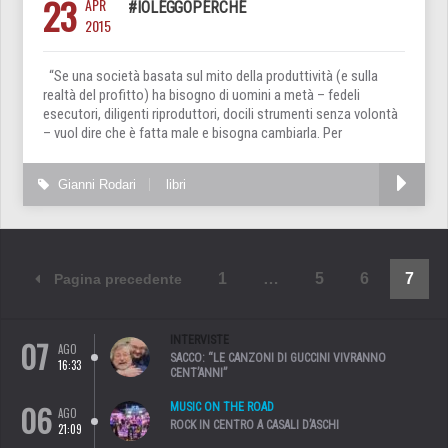
23
APR
#IOLEGGOPERCHÉ
2015
“Se una società basata sul mito della produttività (e sulla
realtà del profitto) ha bisogno di uomini a metà – fedeli
esecutori, diligenti riproduttori, docili strumenti senza volontà
– vuol dire che è fatta male e bisogna cambiarla. Per
Gianni Rodari
libri
1
…
5
6
7
Pagina precedente
07
INTERVISTE
AGO
SACCO: “LE CANZONI DI GUCCINI VIVRANNO
16:33
CENT’ANNI”
06
MUSIC ON THE ROAD
AGO
ROCK IN CENTRO A CASALI D’ASCHI
21:09