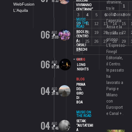
16:33
GUCCINI
straniere,
WebFusion
VIVRANNO
1
tra le
CENT’ANNI”
L'Aquila
collaborazioni
3
4
5
6
7
8
MUSIC
l’agenzia
ON THE
10
11
12
13
14
15
ROAD
Ansa e la
06
ROCK IN
AGO
17
18
19
20
21
22
testata ex
CENTRO
21:09
gruppo
A
24
25
26
27
28
29
CASALI
L’Espresso-
D’ASCHI
31
Finegil
Editoriale,
06
« LUG
BLOG
AGO
il Centro.
LONG
09:38
NIGHTS
In passato
ha
BLOG
lavorato a
PRIMA
04
AGO
Parigi e
DEL
20:16
GIRO
Milano
DI
con
BOA
Eurosport
MUSIC ON
e Canal + .
THE ROAD
04
SETAK:
AGO
“AIUTATEMI
16:46
A