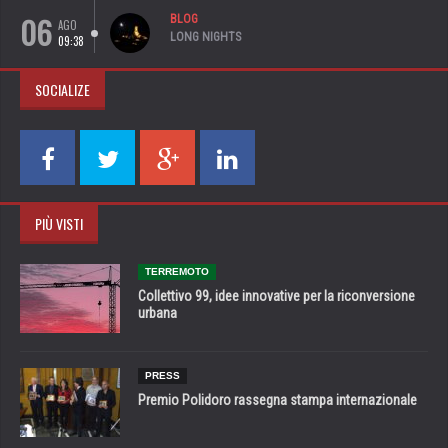
06
BLOG
AGO
LONG NIGHTS
09:38
SOCIALIZE
PIÙ VISTI
TERREMOTO
Collettivo 99, idee innovative per la riconversione
urbana
PRESS
Premio Polidoro rassegna stampa internazionale