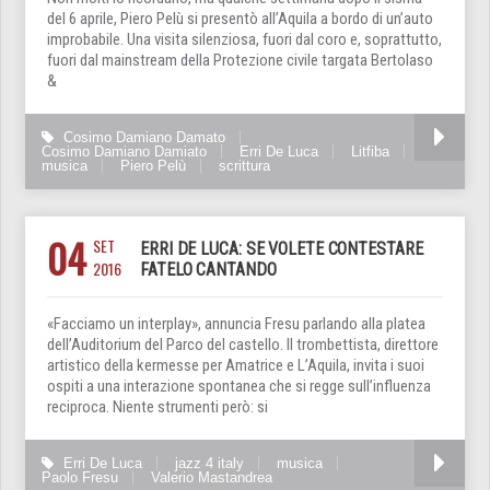
del 6 aprile, Piero Pelù si presentò all’Aquila a bordo di un’auto
improbabile. Una visita silenziosa, fuori dal coro e, soprattutto,
fuori dal mainstream della Protezione civile targata Bertolaso
&
Cosimo Damiano Damato
Cosimo Damiano Damiato
Erri De Luca
Litfiba
musica
Piero Pelù
scrittura
04
SET
ERRI DE LUCA: SE VOLETE CONTESTARE
2016
FATELO CANTANDO
«Facciamo un interplay», annuncia Fresu parlando alla platea
dell’Auditorium del Parco del castello. Il trombettista, direttore
artistico della kermesse per Amatrice e L’Aquila, invita i suoi
ospiti a una interazione spontanea che si regge sull’influenza
reciproca. Niente strumenti però: si
Erri De Luca
jazz 4 italy
musica
Paolo Fresu
Valerio Mastandrea