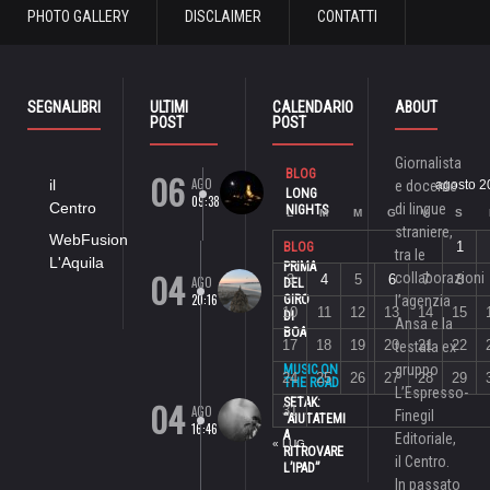
PHOTO GALLERY
DISCLAIMER
CONTATTI
SEGNALIBRI
ULTIMI
CALENDARIO
ABOUT
POST
POST
Giornalista
06
BLOG
AGO
il
e docente
agosto 2
LONG
09:38
Centro
di lingue
NIGHTS
L
M
M
G
V
S
straniere,
WebFusion
1
BLOG
tra le
L'Aquila
PRIMA
04
collaborazioni
3
4
5
6
7
8
AGO
DEL
20:16
GIRO
l’agenzia
10
11
12
13
14
15
DI
Ansa e la
BOA
17
18
19
20
21
22
testata ex
gruppo
MUSIC ON
24
25
26
27
28
29
THE ROAD
L’Espresso-
04
SETAK:
AGO
31
Finegil
“AIUTATEMI
16:46
A
Editoriale,
« LUG
RITROVARE
il Centro.
L’IPAD”
In passato