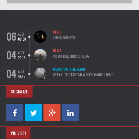
06
BLOG
AGO
LONG NIGHTS
09:38
04
BLOG
AGO
PRIMA DEL GIRO DI BOA
20:16
04
MUSIC ON THE ROAD
AGO
SETAK: “AIUTATEMI A RITROVARE L’IPAD”
16:46
SOCIALIZE
PIÙ VISTI