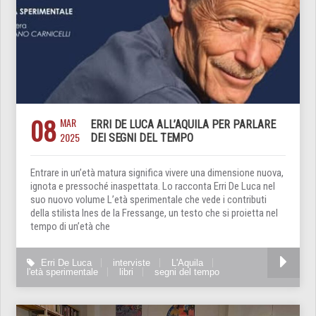
08
MAR
ERRI DE LUCA ALL’AQUILA PER PARLARE
2025
DEI SEGNI DEL TEMPO
Entrare in un’età matura significa vivere una dimensione nuova,
ignota e pressoché inaspettata. Lo racconta Erri De Luca nel
suo nuovo volume L’età sperimentale che vede i contributi
della stilista Ines de la Fressange, un testo che si proietta nel
tempo di un’età che
Erri De Luca
interviste
L'Aquila
l'età sperimentale
libri
segni del tempo