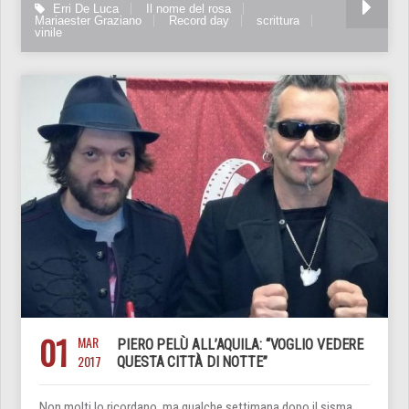
Erri De Luca
Il nome del rosa
Mariaester Graziano
Record day
scrittura
vinile
01
MAR
PIERO PELÙ ALL’AQUILA: “VOGLIO VEDERE
2017
QUESTA CITTÀ DI NOTTE”
Non molti lo ricordano, ma qualche settimana dopo il sisma