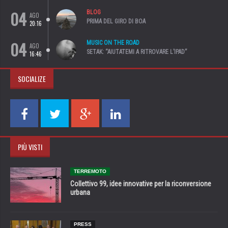
04
BLOG
AGO
PRIMA DEL GIRO DI BOA
20:16
04
MUSIC ON THE ROAD
AGO
SETAK: “AIUTATEMI A RITROVARE L’IPAD”
16:46
SOCIALIZE
PIÙ VISTI
TERREMOTO
Collettivo 99, idee innovative per la riconversione
urbana
PRESS