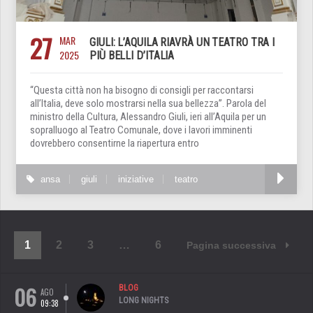
27
MAR
GIULI: L’AQUILA RIAVRÀ UN TEATRO TRA I
2025
PIÙ BELLI D’ITALIA
“Questa città non ha bisogno di consigli per raccontarsi
all’Italia, deve solo mostrarsi nella sua bellezza”. Parola del
ministro della Cultura, Alessandro Giuli, ieri all’Aquila per un
sopralluogo al Teatro Comunale, dove i lavori imminenti
dovrebbero consentirne la riapertura entro
ansa
giuli
iniziative
teatro
1
2
3
…
6
Pagina successiva
06
BLOG
AGO
LONG NIGHTS
09:38