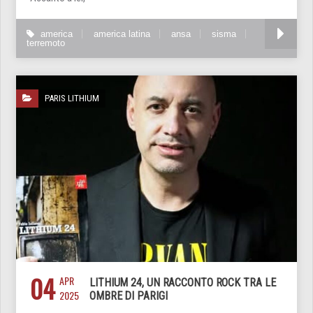
america
america latina
ansa
sisma
terremoto
PARIS LITHIUM
04
APR
LITHIUM 24, UN RACCONTO ROCK TRA LE
2025
OMBRE DI PARIGI