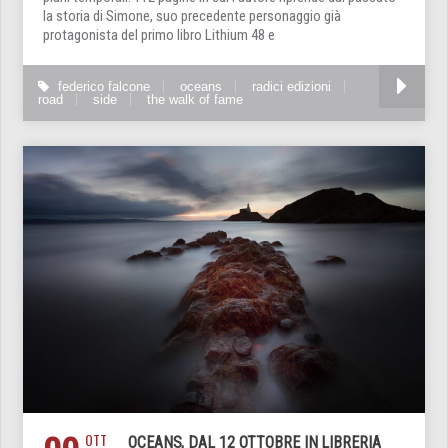
la storia di Simone, suo precedente personaggio già
protagonista del primo libro Lithium 48 e
federico falcone
oceans
radici edizioni
road
side
the walk of fame
OTT
OCEANS, DAL 12 OTTOBRE IN LIBRERIA