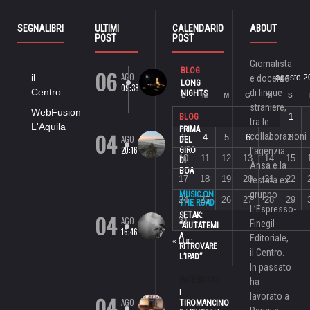
SEGNALIBRI
ULTIMI
CALENDARIO
ABOUT
POST
POST
Giornalista
06
BLOG
AGO
il
e docente
agosto 2
LONG
09:38
Centro
di lingue
NIGHTS
L
M
M
G
V
S
straniere,
WebFusion
1
BLOG
tra le
L'Aquila
PRIMA
04
collaborazioni
3
4
5
6
7
8
AGO
DEL
20:16
GIRO
l’agenzia
10
11
12
13
14
15
DI
Ansa e la
BOA
17
18
19
20
21
22
testata ex
gruppo
MUSIC ON
24
25
26
27
28
29
THE ROAD
L’Espresso-
04
SETAK:
AGO
31
Finegil
“AIUTATEMI
16:46
A
Editoriale,
« LUG
RITROVARE
il Centro.
L’IPAD”
In passato
INTERVISTE
ha
I
lavorato a
04
AGO
TIROMANCINO