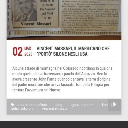
02
MAR
VINCENT MASSARI, IL MARSICANO CHE
2023
“PORTÒ” SILONE NEGLI USA
Alcune strade di montagna nel Colorado ricordano in qualche
modo quelle che attraversano i parchi dell’Abruzzo. Ben lo
aveva presente John Fante quando cantava la terra d’origine
del padre muratore che aveva lasciato Torricella Peligna per
tentare l’avventura nel Nuovo
alessio de stefano
blog
ignazio silone
libri
radici edizioni
vincent massari