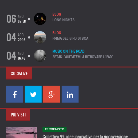
06
BLOG
AGO
LONG NIGHTS
09:38
04
BLOG
AGO
PRIMA DEL GIRO DI BOA
20:16
04
MUSIC ON THE ROAD
AGO
SETAK: “AIUTATEMI A RITROVARE L’IPAD”
16:46
SOCIALIZE
PIÙ VISTI
TERREMOTO
Collettivo 99, idee innovative per la riconversione