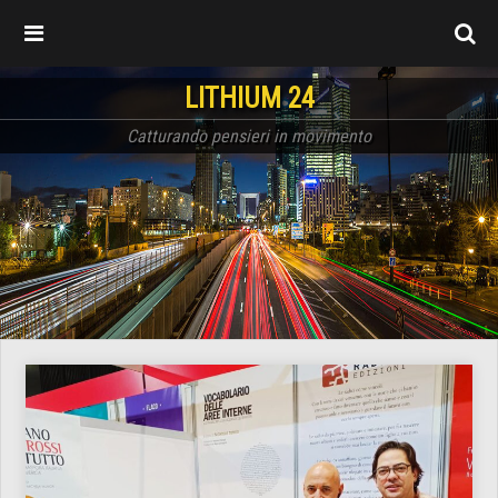
LITHIUM 24
Catturando pensieri in movimento