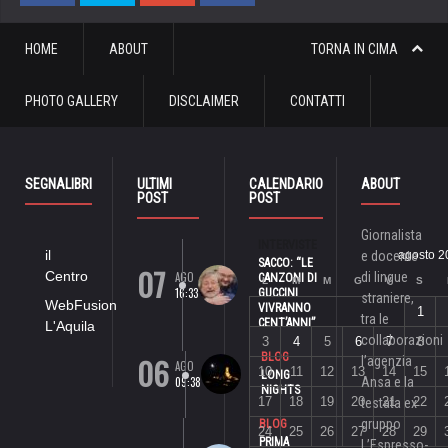
HOME
ABOUT
TORNA IN CIMA
PHOTO GALLERY
DISCLAIMER
CONTATTI
SEGNALIBRI
ULTIMI
CALENDARIO
ABOUT
POST
POST
Giornalista
INTERVISTE
il
e docente
agosto 2
SACCO: “LE
07
Centro
AGO
di lingue
CANZONI DI
L
M
M
G
V
S
16:33
GUCCINI
straniere,
WebFusion
VIVRANNO
1
tra le
CENT’ANNI”
L'Aquila
collaborazioni
3
4
5
6
7
8
06
BLOG
l’agenzia
AGO
10
11
12
13
14
15
LONG
09:38
Ansa e la
NIGHTS
17
18
19
20
21
22
testata ex
gruppo
BLOG
24
25
26
27
28
29
PRIMA
L’Espresso-