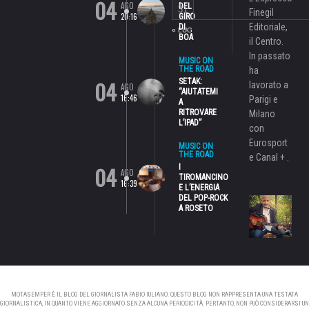
04
AGO
DEL
31
Finegil
20:16
GIRO
Editoriale,
DI
« LUG
BOA
il Centro.
In passato
MUSIC ON
THE ROAD
ha
04
SETAK:
lavorato a
AGO
“AIUTATEMI
16:46
Parigi e
A
RITROVARE
Milano
L’IPAD”
con
Eurosport
MUSIC ON
THE ROAD
e Canal + .
04
I
AGO
TIROMANCINO
16:39
E L’ENERGIA
DEL POP-ROCK
A ROSETO
MOTASEMPER È IL BLOG DEL GIORNALISTA FABIO IULIANO. QUESTO BLOG NON RAPPRESENTA UNA TESTATA
GIORNALISTICA, IN QUANTO VIENE AGGIORNATO SENZA ALCUNA PERIODICITÀ. PERTANTO, NON PUÒ CONSIDERARSI UN