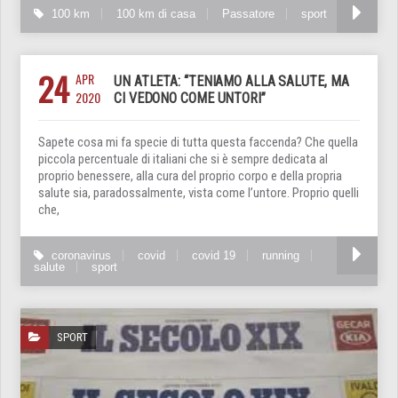
100 km
100 km di casa
Passatore
sport
24
APR
UN ATLETA: “TENIAMO ALLA SALUTE, MA
2020
CI VEDONO COME UNTORI”
Sapete cosa mi fa specie di tutta questa faccenda? Che quella
piccola percentuale di italiani che si è sempre dedicata al
proprio benessere, alla cura del proprio corpo e della propria
salute sia, paradossalmente, vista come l’untore. Proprio quelli
che,
coronavirus
covid
covid 19
running
salute
sport
SPORT