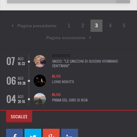
1
2
3
4
5
Pagina precedente
Pagina successiva
07
INTERVISTE
AGO
SACCO: “LE CANZONI DI GUCCINI VIVRANNO
16:33
CENT’ANNI”
06
BLOG
AGO
LONG NIGHTS
09:38
04
BLOG
AGO
PRIMA DEL GIRO DI BOA
20:16
SOCIALIZE