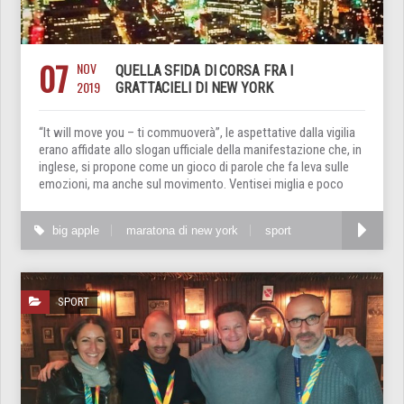
07
NOV
QUELLA SFIDA DI CORSA FRA I
2019
GRATTACIELI DI NEW YORK
“It will move you – ti commuoverà”, le aspettative dalla vigilia
erano affidate allo slogan ufficiale della manifestazione che, in
inglese, si propone come un gioco di parole che fa leva sulle
emozioni, ma anche sul movimento. Ventisei miglia e poco
big apple
maratona di new york
sport
SPORT