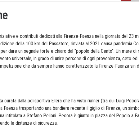
ne
iziative e contributi dedicati alla Firenze-Faenza nella giornata del 23 
dizione della 100 km del Passatore, rinviata al 2021 causa pandemia Co
per dare un segnale forte e chiaro dal “popolo della Cento”. Un mare di 
vento universale, in grado di unire persone di ogni provenienza, ceto ed 
ompetizione che da sempre hanno caratterizzato la Firenze-Faenza sin d
a curata dalla polisportiva Ellera che ha visto runner (tra cui Luigi Pecora
e a Faenza trasportando una bandiera recante il giglio di Firenze, un simb
na intitolata a Stefano Pelloni. Pecora è giunto in piazza del Popolo a 
enendo le distanze di sicurezza.