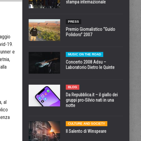
stampa internazionale
PRESS
Premio Giornalistico “Guido
Polidoro” 2007
maggio
vid-19.
runner e
MUSIC ON THE ROAD
etnia,
Concerto 2008 Adsu –
alla
Laboratorio Dietro le Quinte
BLOG
Da Repubblica.it – il giallo dei
gruppi pro-Silvio nati in una
, al
notte
olico
Faenza
CULTURE AND SOCIETY
Il Salento di Winspeare