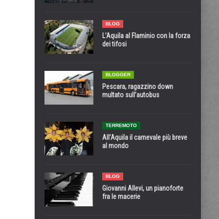
BLOG
L’Aquila al Flaminio con la forza
dei tifosi
BLOGGER
Pescara, ragazzino down
multato sull’autobus
TERREMOTO
All’Aquila il carnevale più breve
al mondo
BLOG
Giovanni Allevi, un pianoforte
fra le macerie