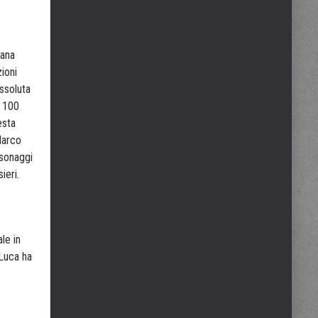
iana
ioni
ssoluta
a 100
esta
Marco
rsonaggi
ieri.
le in
 Luca ha