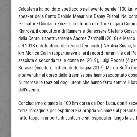
Calcaterra ha poi dato spettacolo nell’evento serale “100 km v
speaker della Cento Daniele Menarini e Danny Frisoni. Nel cors
Passatore Giordano Zinzani, lo storico direttore di gara Comme
Khitrova, il conduttore di Runners e Benessere Stefano Giovanne
della Cento, rispettivamente Andrea Zambelli (2018) e Marco M
nel 2018 e detentrice del record femminile) Nikolina Sustic, la
km Monica Carlin (apparteneva a lei il record femminile del P
assoluta e seconda tra le donne nel 2019), Luigi Pecora (4 part
Serasini (vincitore Trittico di Romagna 2017), Marco Boffo (sec
intervenuti nel corso della trasmissione hanno raccontato cosa 
Numerose le reazioni degli utenti che hanno fatto sentire il loro
dell’evento.
Concludiamo citando la 100 km corsa da Don Luca, con il sacer
terra romagnola per esprimere la propria vicinanza al persona
fatto tappa in importanti santuari e siti ospedalieri lungo la via 