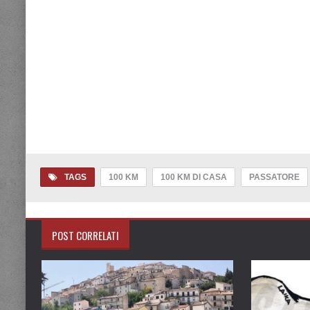
TAGS
100 KM
100 KM DI CASA
PASSATORE
POST CORRELATI