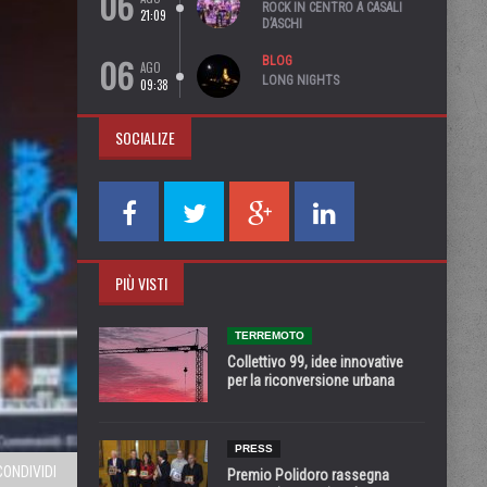
06
ROCK IN CENTRO A CASALI
21:09
D’ASCHI
06
BLOG
AGO
LONG NIGHTS
09:38
SOCIALIZE
PIÙ VISTI
TERREMOTO
Collettivo 99, idee innovative
per la riconversione urbana
PRESS
CONDIVIDI
Premio Polidoro rassegna