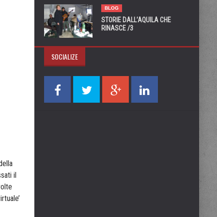
BLOG
STORIE DALL’AQUILA CHE
RINASCE /3
SOCIALIZE
della
ati il
volte
rtuale’