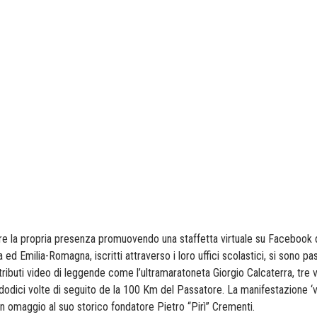
ntire la propria presenza promuovendo una staffetta virtuale su Facebook 
d Emilia-Romagna, iscritti attraverso i loro uffici scolastici, si sono pass
ntributi video di leggende come l’ultramaratoneta Giorgio Calcaterra, tre 
odici volte di seguito de la 100 Km del Passatore. La manifestazione ‘vi
un omaggio al suo storico fondatore Pietro “Pirì” Crementi.