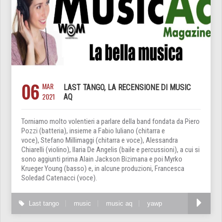
06
MAR
LAST TANGO, LA RECENSIONE DI MUSIC
2021
AQ
Torniamo molto volentieri a parlare della band fondata da Piero
Pozzi (batteria), insieme a Fabio Iuliano (chitarra e
voce), Stefano Millimaggi (chitarra e voce), Alessandra
Chiarelli (violino), Ilaria De Angelis (baile e percussioni), a cui si
sono aggiunti prima Alain Jackson Bizimana e poi Myrko
Krueger Young (basso) e, in alcune produzioni, Francesca
Soledad Catenacci (voce).
Last tango
music
music aq
yawp