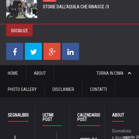
STORIE DALL’AQUILA CHE RINASCE /3
SOCIALIZE
HOME
ABOUT
TORNA IN CIMA
PHOTO GALLERY
DISCLAIMER
CONTATTI
SEGNALIBRI
ULTIMI
CALENDARIO
ABOUT
POST
POST
Giornalista
INTERVISTE
il
e docente
agosto 2