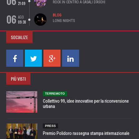
06
ROCK IN CENTRO A CASALI D’ASCHI
21:09
06
BLOG
AGO
LONG NIGHTS
09:38
SOCIALIZE
PIÙ VISTI
TERREMOTO
Collettivo 99, idee innovative per la riconversione
urbana
PRESS
Premio Polidoro rassegna stampa internazionale