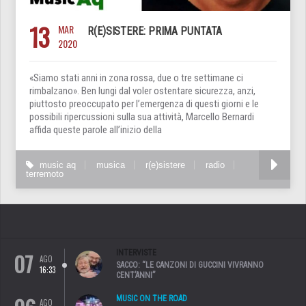
13
MAR
R(E)SISTERE: PRIMA PUNTATA
2020
«Siamo stati anni in zona rossa, due o tre settimane ci
rimbalzano». Ben lungi dal voler ostentare sicurezza, anzi,
piuttosto preoccupato per l’emergenza di questi giorni e le
possibili ripercussioni sulla sua attività, Marcello Bernardi
affida queste parole all’inizio della
music aq
musica
r(e)sistere
radio
terremoto
07
INTERVISTE
AGO
SACCO: “LE CANZONI DI GUCCINI VIVRANNO
16:33
CENT’ANNI”
MUSIC ON THE ROAD
AGO