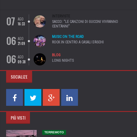
07
INTERVISTE
AGO
SACCO: “LE CANZONI DI GUCCINI VIVRANNO
16:33
CENT’ANNI”
06
MUSIC ON THE ROAD
AGO
ROCK IN CENTRO A CASALI D’ASCHI
21:09
06
BLOG
AGO
LONG NIGHTS
09:38
SOCIALIZE
PIÙ VISTI
TERREMOTO