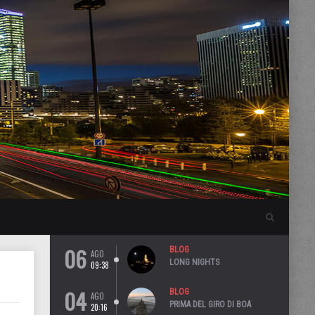
06
BLOG
AGO
LONG NIGHTS
09:38
04
BLOG
AGO
PRIMA DEL GIRO DI BOA
20:16