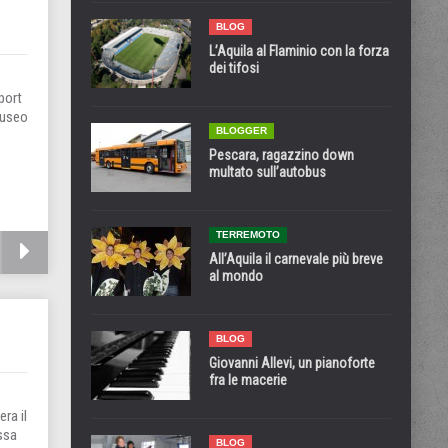
H
BLOG
L’Aquila al Flaminio con la forza
dei tifosi
port
museo
BLOGGER
Pescara, ragazzino down
multato sull’autobus
TERREMOTO
All’Aquila il carnevale più breve
al mondo
BLOG
Giovanni Allevi, un pianoforte
fra le macerie
ra il
ssa
BLOG