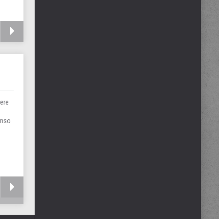
pere
enso