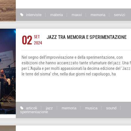
interviste
materia
maxxi
memoria
servizi
02
SET
JAZZ TRA MEMORIA E SPERIMENTAZIONE
2024
Nel segno dell’improvvisazione e della sperimentazione, con
esibizioni che hanno accarezzato tante sfumature del jazz. Una 
per L’Aquila e per molti appassionati la decima edizione del ‘Jazz
le terre del sisma’ che, nella due giorni nel capoluogo, ha
articoli
jazz
memoria
musica
sound
sperimentazione