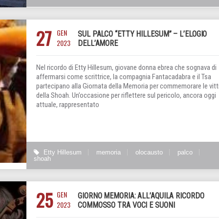
27
GEN
SUL PALCO “ETTY HILLESUM” – L’ELOGIO
2023
DELL’AMORE
Nel ricordo di Etty Hillesum, giovane donna ebrea che sognava di
affermarsi come scrittrice, la compagnia Fantacadabra e il Tsa
partecipano alla Giornata della Memoria per commemorare le vit
della Shoah. Un’occasione per riflettere sul pericolo, ancora oggi
attuale, rappresentato
Etty Hillesum
memoria
olocausto
palco
shoah
25
GEN
GIORNO MEMORIA: ALL’AQUILA RICORDO
2023
COMMOSSO TRA VOCI E SUONI