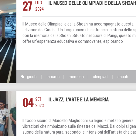
27
LUG
IL MUSEO DELLE OLIMPIADI E DELLA SHOA
2024
Il Museo delle Olimpiadi e della Shoah ha accompagnato questa
edizione dei Giochi. Un luogo unico che intreccia la storia dello s
con la memoria della Shoah. Situato nel cuore di Parigi, questo 
offre un’esperienza educativa e commovente, esplorando
giochi
macron
memoria
olimpiadi
shoah
04
SET
IL JAZZ, L’ARTE E LA MEMORIA
2023
Il tocco sicuro di Marcello Magliocchi su legno e metallo genera
vibrazioni che rimbalzano sulle finestre del Maxxi. Dai colpi si gene
suono della natura pura, secondo le intenzioni dell’artista che pa