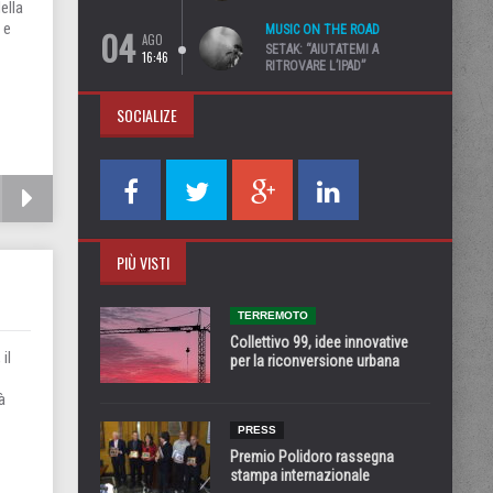
ella
 e
04
MUSIC ON THE ROAD
AGO
SETAK: “AIUTATEMI A
16:46
RITROVARE L’IPAD”
SOCIALIZE
PIÙ VISTI
TERREMOTO
Collettivo 99, idee innovative
il
per la riconversione urbana
à
PRESS
Premio Polidoro rassegna
stampa internazionale