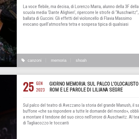
La voce flebile, ma decisa, di Lorenzo Marra, alunno della 3F della
scuola media ‘Dante Alighieri’, ripercorre le strofe di “Auschwitz”,
ballata di Guccini. Gli effetti del violoncello di Flavia Massimo
evocano quell’atmosfera tetra e sospesa tipica di qualsiasi
canzoni
memoria
shoah
25
GEN
GIORNO MEMORIA: SUL PALCO L’OLOCAUSTO
2023
ROM E LE PAROLE DI LILIANA SEGRE
Sul palco del teatro di Avezzano la storia del grande Manush, il s
buffone «che sa rispondere a tutte le domande del mondo», obbl
a montare il tendone del suo circo nell’orrore di Auschwitz. Al te
di Tagliacozzo le toccanti