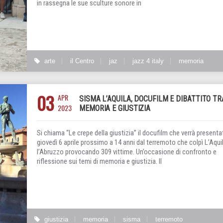
in rassegna le sue sculture sonore in
arte
il Centro
jaz
jazz 4 italy
memoria
03
APR
SISMA L’AQUILA, DOCUFILM E DIBATTITO TR
2023
MEMORIA E GIUSTIZIA
Si chiama “Le crepe della giustizia” il docufilm che verrà presenta
giovedì 6 aprile prossimo a 14 anni dal terremoto che colpì L’Aqui
l’Abruzzo provocando 309 vittime. Un’occasione di confronto e
riflessione sui temi di memoria e giustizia. Il
giustizia
memoria
sisma
terremoto