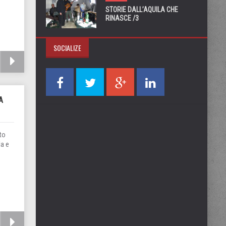
STORIE DALL’AQUILA CHE
RINASCE /3
SOCIALIZE
A
to
la e