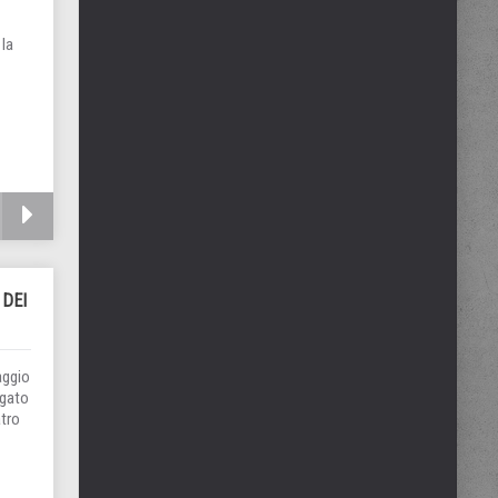
 la
 DEI
aggio
igato
atro