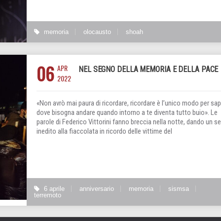
memoria
olocausto
shoah
06
APR
NEL SEGNO DELLA MEMORIA E DELLA PACE
2022
«Non avrò mai paura di ricordare, ricordare è l’unico modo per sa
dove bisogna andare quando intorno a te diventa tutto buio». Le
parole di Federico Vittorini fanno breccia nella notte, dando un s
inedito alla fiaccolata in ricordo delle vittime del
6 aprile
anniversario
memoria
sismsa
terremoto