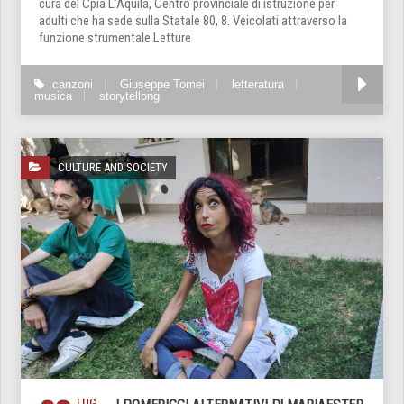
cura del Cpia L’Aquila, Centro provinciale di istruzione per
adulti che ha sede sulla Statale 80, 8. Veicolati attraverso la
funzione strumentale Letture
canzoni
Giuseppe Tomei
letteratura
musica
storytellong
CULTURE AND SOCIETY
LUG