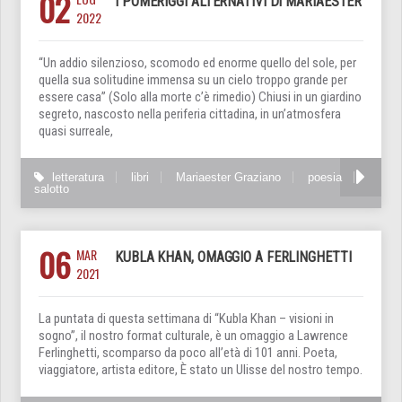
02
I POMERIGGI ALTERNATIVI DI MARIAESTER
2022
“Un addio silenzioso, scomodo ed enorme quello del sole, per
quella sua solitudine immensa su un cielo troppo grande per
essere casa” (Solo alla morte c’è rimedio) Chiusi in un giardino
segreto, nascosto nella periferia cittadina, in un’atmosfera
quasi surreale,
letteratura
libri
Mariaester Graziano
poesia
salotto
06
MAR
KUBLA KHAN, OMAGGIO A FERLINGHETTI
2021
La puntata di questa settimana di “Kubla Khan – visioni in
sogno”, il nostro format culturale, è un omaggio a Lawrence
Ferlinghetti, scomparso da poco all’età di 101 anni. Poeta,
viaggiatore, artista editore, È stato un Ulisse del nostro tempo.