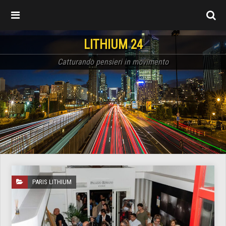
LITHIUM 24
Catturando pensieri in movimento
PARIS LITHIUM