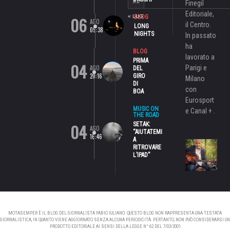
31
Finegil
Editoriale,
06
« LUG
BLOG
AGO
il Centro.
LONG
09:38
NIGHTS
In passato
ha
BLOG
lavorato a
PRIMA
04
AGO
Parigi e
DEL
20:16
GIRO
Milano
DI
con
BOA
Eurosport
MUSIC ON
e Canal + .
THE ROAD
04
SETAK:
AGO
“AIUTATEMI
16:46
A
RITROVARE
L’IPAD”
MOTASEMPER È IL BLOG DEL GIORNALISTA FABIO IULIANO. QUESTO BLOG NON RAPPRESENTA UNA TESTATA
GIORNALISTICA, IN QUANTO VIENE AGGIORNATO SENZA ALCUNA PERIODICITÀ. PERTANTO, NON PUÒ CONSIDERARSI UN
PRODOTTO EDITORIALE AI SENSI DELLA LEGGE N° 62 DEL 7/03/2001