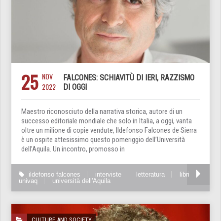
25
NOV
FALCONES: SCHIAVITÙ DI IERI, RAZZISMO
2022
DI OGGI
Maestro riconosciuto della narrativa storica, autore di un
successo editoriale mondiale che solo in Italia, a oggi, vanta
oltre un milione di copie vendute, Ildefonso Falcones de Sierra
è un ospite attesissimo questo pomeriggio dell’Università
dell’Aquila. Un incontro, promosso in
ildefonso falcones
interviste
letteratura
libri
univaq
università dell'Aquila
CULTURE AND SOCIETY