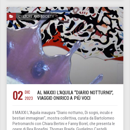
CULTURE AND SOCIETY
02
DIC
AL MAXXI L’AQUILA “DIARIO NOTTURNO”,
2023
VIAGGIO ONIRICO A PIÙ VOCI
Il MAXXI L’Aquila inaugura “Diario notturno, Di sogni, incubi e
bestiari immaginari”, mostra collettiva, curata da Bartolomeo
Pietromarchi con Chiara Bertini e Fanny Borel, che presenta le
opere di Bea Bonafini, Thomas Braida, Guglielmo Castelli,