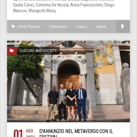
Giulia Cenci, Caterina De Nicola, Anna Franceschini, Diego
Marcon, Wangechi Mutu,
ennio flaiano
letteratura
maxxi
opere
CULTURE AND SOCIETY
01
AGO
D’ANNUNZIO NEL METAVERSO CON IL
2023