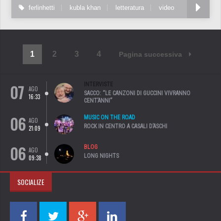
ferlinhetti
kubla khan
letteratura
video
1
2
3
4
Pagina successiva
07
INTERVISTE
AGO
SACCO: “LE CANZONI DI GUCCINI VIVRANNO
16:33
CENT’ANNI”
06
MUSIC ON THE ROAD
AGO
ROCK IN CENTRO A CASALI D’ASCHI
21:09
06
BLOG
AGO
LONG NIGHTS
09:38
SOCIALIZE