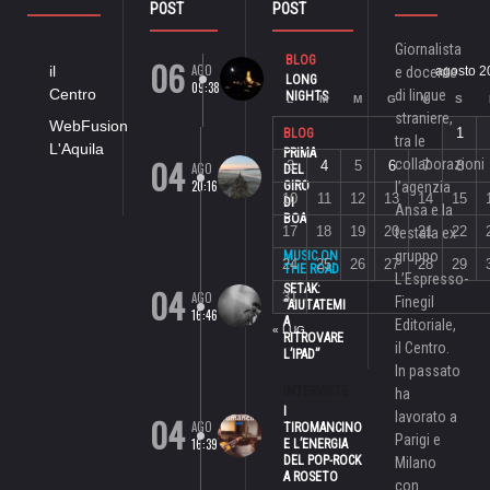
POST
POST
Giornalista
06
BLOG
AGO
il
e docente
agosto 2
LONG
09:38
Centro
di lingue
NIGHTS
L
M
M
G
V
S
straniere,
WebFusion
1
BLOG
tra le
L'Aquila
PRIMA
04
collaborazioni
3
4
5
6
7
8
AGO
DEL
20:16
GIRO
l’agenzia
10
11
12
13
14
15
DI
Ansa e la
BOA
17
18
19
20
21
22
testata ex
gruppo
MUSIC ON
24
25
26
27
28
29
THE ROAD
L’Espresso-
04
SETAK:
AGO
31
Finegil
“AIUTATEMI
16:46
A
Editoriale,
« LUG
RITROVARE
il Centro.
L’IPAD”
In passato
INTERVISTE
ha
I
lavorato a
04
AGO
TIROMANCINO
Parigi e
16:39
E L’ENERGIA
DEL POP-ROCK
Milano
A ROSETO
con