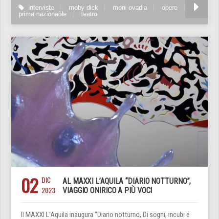
interviste
moby dick
moni ovadia
opere
prima nazionaòle
teatro
02
DIC
AL MAXXI L’AQUILA “DIARIO NOTTURNO”,
2023
VIAGGIO ONIRICO A PIÙ VOCI
Il MAXXI L’Aquila inaugura “Diario notturno, Di sogni, incubi e