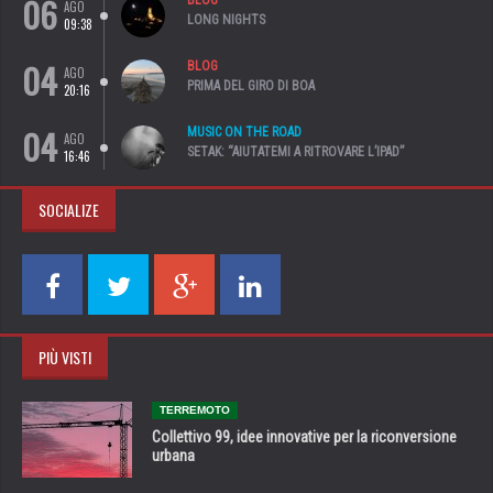
06
AGO
LONG NIGHTS
09:38
04
BLOG
AGO
PRIMA DEL GIRO DI BOA
20:16
04
MUSIC ON THE ROAD
AGO
SETAK: “AIUTATEMI A RITROVARE L’IPAD”
16:46
SOCIALIZE
PIÙ VISTI
TERREMOTO
Collettivo 99, idee innovative per la riconversione
urbana