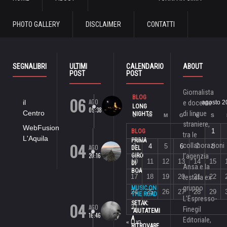
PHOTO GALLERY
DISCLAIMER
CONTATTI
SEGNALIBRI
ULTIMI
CALENDARIO
ABOUT
POST
POST
Giornalista
06
BLOG
AGO
il
e docente
agosto 2
LONG
09:38
Centro
di lingue
NIGHTS
L
M
M
G
V
S
straniere,
WebFusion
1
BLOG
tra le
L'Aquila
PRIMA
04
collaborazioni
3
4
5
6
7
8
AGO
DEL
20:16
GIRO
l’agenzia
10
11
12
13
14
15
DI
Ansa e la
BOA
17
18
19
20
21
22
testata ex
gruppo
MUSIC ON
24
25
26
27
28
29
THE ROAD
L’Espresso-
04
SETAK:
AGO
31
Finegil
“AIUTATEMI
16:46
A
Editoriale,
« LUG
RITROVARE