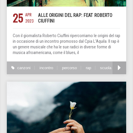
25
APR
ALLE ORIGINI DEL RAP: FEAT ROBERTO
2023
CIUFFINI
Con il giornalista Roberto Ciuffini ripercorriamo le origini del rap
in occasione di un incontro promosso dal Cpia L’Aquila. Il rap è
un genere musicale che ha le sue radici in diverse forme di
musica afroamericana, come il blues, il
canzoni
incontro
percorso
rap
scuola