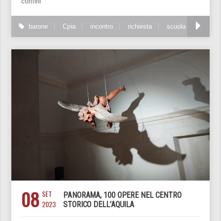
confini’
barone
Cpia
incontro
richiesta
scuola
08
SET
PANORAMA, 100 OPERE NEL CENTRO
2023
STORICO DELL’AQUILA