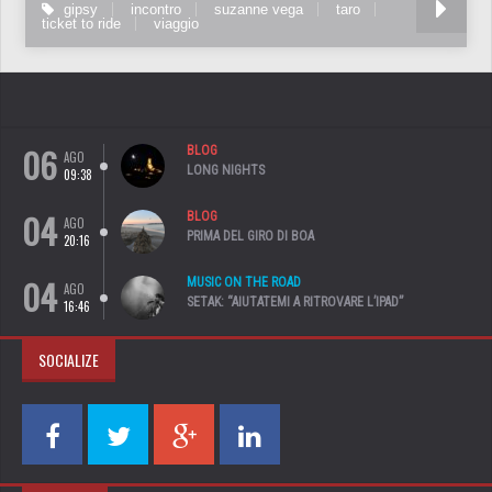
gipsy
incontro
suzanne vega
taro
ticket to ride
viaggio
06
BLOG
AGO
LONG NIGHTS
09:38
04
BLOG
AGO
PRIMA DEL GIRO DI BOA
20:16
04
MUSIC ON THE ROAD
AGO
SETAK: “AIUTATEMI A RITROVARE L’IPAD”
16:46
SOCIALIZE