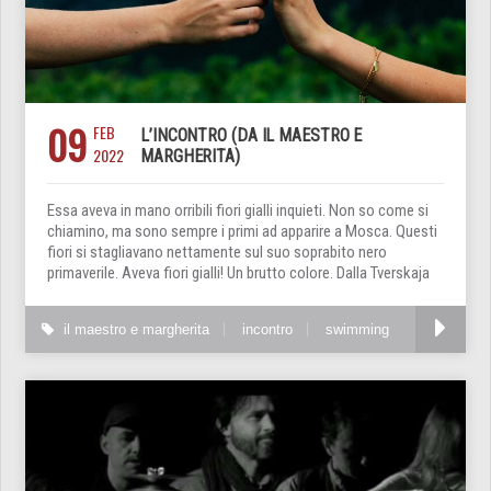
09
FEB
L’INCONTRO (DA IL MAESTRO E
2022
MARGHERITA)
Essa aveva in mano orribili fiori gialli inquieti. Non so come si
chiamino, ma sono sempre i primi ad apparire a Mosca. Questi
fiori si stagliavano nettamente sul suo soprabito nero
primaverile. Aveva fiori gialli! Un brutto colore. Dalla Tverskaja
il maestro e margherita
incontro
swimming