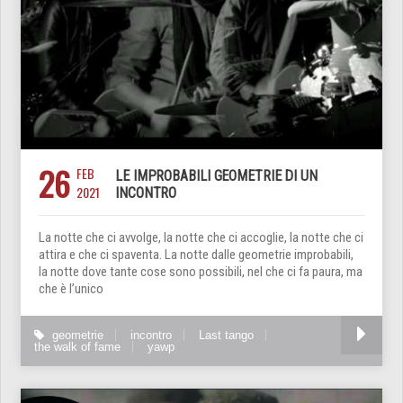
26
FEB
LE IMPROBABILI GEOMETRIE DI UN
2021
INCONTRO
La notte che ci avvolge, la notte che ci accoglie, la notte che ci
attira e che ci spaventa. La notte dalle geometrie improbabili,
la notte dove tante cose sono possibili, nel che ci fa paura, ma
che è l’unico
geometrie
incontro
Last tango
the walk of fame
yawp