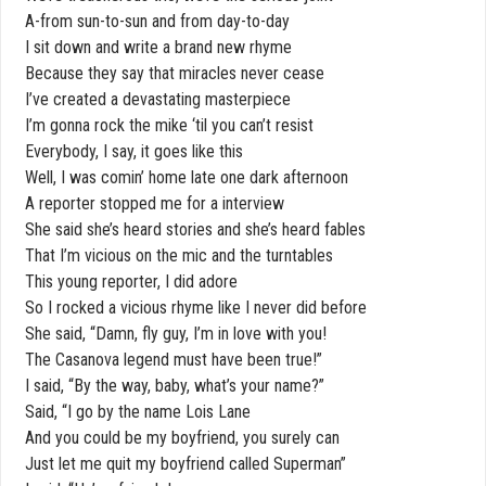
A-from sun-to-sun and from day-to-day
I sit down and write a brand new rhyme
Because they say that miracles never cease
I’ve created a devastating masterpiece
I’m gonna rock the mike ‘til you can’t resist
Everybody, I say, it goes like this
Well, I was comin’ home late one dark afternoon
A reporter stopped me for a interview
She said she’s heard stories and she’s heard fables
That I’m vicious on the mic and the turntables
This young reporter, I did adore
So I rocked a vicious rhyme like I never did before
She said, “Damn, fly guy, I’m in love with you!
The Casanova legend must have been true!”
I said, “By the way, baby, what’s your name?”
Said, “I go by the name Lois Lane
And you could be my boyfriend, you surely can
Just let me quit my boyfriend called Superman”