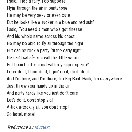
I said, “He’s a fairy, I do suppose
Flyin’ through the air in pantyhose
He may be very sexy or even cute
But he looks like a sucker in a blue and red suit”
I said, “You need a man who’s got finesse
And his whole name across his chest
He may be able to fly all through the night
But can he rock a party ‘til the early light?
He can’t satisfy you with his little worm
But I can bust you out with my super sperm!”
I gon’ do it, I gon’ do it, I gon’ do it, do it, do it
And I’m here, and I’m there, I’m Big Bank Hank, I’m everywhere
Just throw your hands up in the air
And party hardy like you just don’t care
Let’s do it, don’t stop y’all
A-tick a-tock, y’all, you don’t stop!
Go hotel, motel.
Traduzione su
Muztext