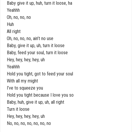
Baby give it up, huh, turn it loose, ha
Yeahhh
Oh, no, no, no
Huh
All right
Oh, no, no, no, ain’t no use
Baby, give it up, uh, turn it loose
Baby, feed your soul, turn it loose
Hey, hey, hey, hey, uh
Yeahhh
Hold you tight, got to feed your soul
With all my might
I’ve to squeeze you
Hold you tight because I love you so
Baby, huh, give it up, uh, all right
Turn it loose
Hey, hey, hey, hey, uh
No, no, no, no, no, no, no