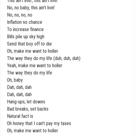
This ain’t livin’, this ain’t livin’
No, no baby, this ain’t livin’
No, no, no, no
Inflation no chance
To increase finance
Bills pile up sky high
Send that boy off to die
Oh, make me want to holler
The way they do my life (duh, duh, duh)
Yeah, make me want to holler
The way they do my life
Oh, baby
Dah, dah, dah
Dah, dah, dah
Hang-ups, let downs
Bad breaks, set backs
Natural fact is
Oh honey that I can’t pay my taxes
Oh, make me want to holler