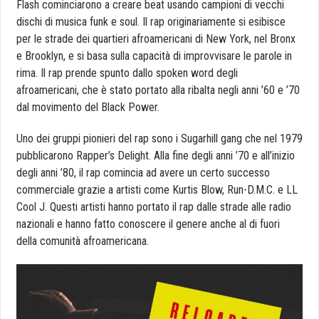
Flash cominciarono a creare beat usando campioni di vecchi
dischi di musica funk e soul. Il rap originariamente si esibisce
per le strade dei quartieri afroamericani di New York, nel Bronx
e Brooklyn, e si basa sulla capacità di improvvisare le parole in
rima. Il rap prende spunto dallo spoken word degli
afroamericani, che è stato portato alla ribalta negli anni ’60 e ’70
dal movimento del Black Power.
Uno dei gruppi pionieri del rap sono i Sugarhill gang che nel 1979
pubblicarono Rapper’s Delight. Alla fine degli anni ’70 e all’inizio
degli anni ’80, il rap comincia ad avere un certo successo
commerciale grazie a artisti come Kurtis Blow, Run-D.M.C. e LL
Cool J. Questi artisti hanno portato il rap dalle strade alle radio
nazionali e hanno fatto conoscere il genere anche al di fuori
della comunità afroamericana.