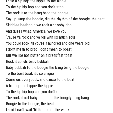
I said a hip hop the hippie to the hippie
To the hip hip hop and you don’t stop
The rock it to the bang bang the boogie
Say up jump the boogie, dig the rhythm of the boogie, the beat
Skiddlee beebop a we rock a scooby doo
And guess what, America: we love you
‘Cause ya rock and ya roll with so much soul
You could rock ‘til you’re a hundred and one years old
I don’t mean to brag I don’t mean to boast
But we like hot butter on a breakfast toast
Rock it up, uh, baby bubbah
Baby bubbah to the boogie the bang bang the boogie
To the beat beat, it’s so unique
Come on, everybody, and dance to the beat
A hip hop the hippie the hippie
To the hip hip hop and you don’t stop
The rock it out baby boppa to the boogity bang bang
Boogie to the boogie, the beat
I said I can’t wait ‘til the end of the week