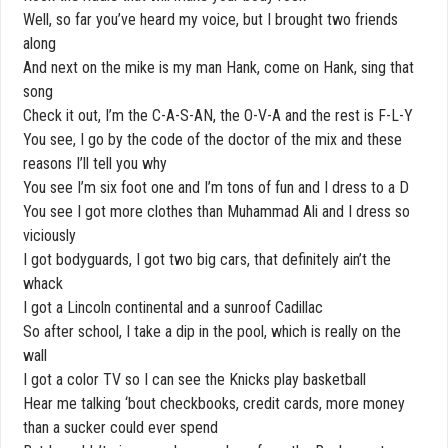
Well, so far you’ve heard my voice, but I brought two friends
along
And next on the mike is my man Hank, come on Hank, sing that
song
Check it out, I’m the C-A-S-AN, the O-V-A and the rest is F-L-Y
You see, I go by the code of the doctor of the mix and these
reasons I’ll tell you why
You see I’m six foot one and I’m tons of fun and I dress to a D
You see I got more clothes than Muhammad Ali and I dress so
viciously
I got bodyguards, I got two big cars, that definitely ain’t the
whack
I got a Lincoln continental and a sunroof Cadillac
So after school, I take a dip in the pool, which is really on the
wall
I got a color TV so I can see the Knicks play basketball
Hear me talking ‘bout checkbooks, credit cards, more money
than a sucker could ever spend