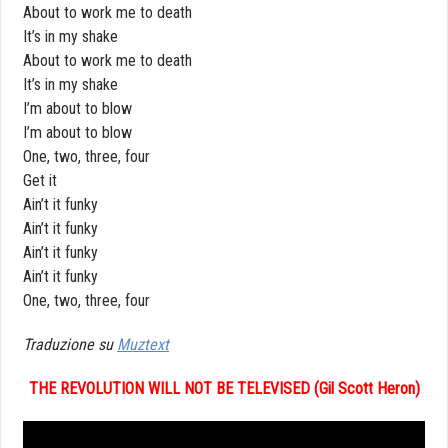
About to work me to death
It’s in my shake
About to work me to death
It’s in my shake
I’m about to blow
I’m about to blow
One, two, three, four
Get it
Ain’t it funky
Ain’t it funky
Ain’t it funky
Ain’t it funky
One, two, three, four
Traduzione su
Muztext
THE REVOLUTION WILL NOT BE TELEVISED (Gil Scott Heron)