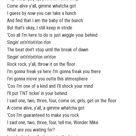
Come alive y’all, gimme whatcha got
I guess by now you can take a hunch
And find that I am the baby of the bunch
But that’s okay, I still keep in stride
‘Cos all I’m here to do is just wiggle your behind
Singin’ on’n’n’on’n’on n’on
The beat don’t stop until the break of dawn
Singin’ on’n’n’on’n’on on’n’on
Rock rock, y’all, throw it on the floor
I’m gonna freak ya here I’m gonna freak you there
I’m gonna move you outta this atmosphere
‘Cos I’m one of a kind and I’ll shock your mind
I’ll put TNT tickin’ in your behind
I said one, two, three, four, come on, girls, get on the floor
A-come alive, y’all, a-gimme whatcha got
‘Cos I’m guaranteed to make you rock
I said one, two, three, four, tell me, Wonder Mike
What are you waiting for?