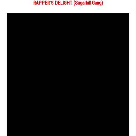
RAPPER’S DELIGHT (Sugarhill Gang)