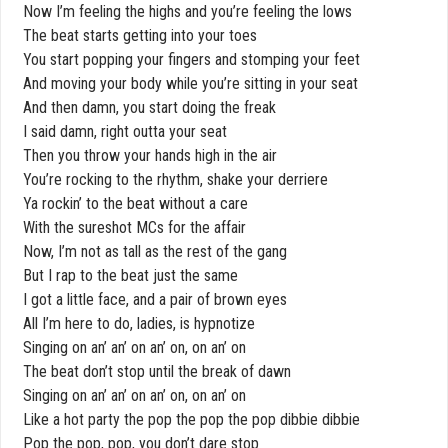
Now I’m feeling the highs and you’re feeling the lows
The beat starts getting into your toes
You start popping your fingers and stomping your feet
And moving your body while you’re sitting in your seat
And then damn, you start doing the freak
I said damn, right outta your seat
Then you throw your hands high in the air
You’re rocking to the rhythm, shake your derriere
Ya rockin’ to the beat without a care
With the sureshot MCs for the affair
Now, I’m not as tall as the rest of the gang
But I rap to the beat just the same
I got a little face, and a pair of brown eyes
All I’m here to do, ladies, is hypnotize
Singing on an’ an’ on an’ on, on an’ on
The beat don’t stop until the break of dawn
Singing on an’ an’ on an’ on, on an’ on
Like a hot party the pop the pop the pop dibbie dibbie
Pop the pop, pop, you don’t dare stop