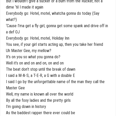
But I wouldn’t give a sucker or a bum from the Rucker, not a
dime ‘til I made it again
Everybody go: Hotel, motel, whatcha gonna do today (Say
what?)
‘Cause I’ma get a fly girl, gonna get some spank and drive off in
a def OJ
Everybody go: Hotel, motel, Holiday Inn
You see, if your girl starts acting up, then you take her friend
Uh Master Gee, my mellow?
It’s on you so what you gonna do?
Well it’s on and on and on, on and on
The beat don’t stop until the break of dawn
I said a M-A-S, a T-E-R, a G with a double E
I said I go by the unforgettable name of the man they call the
Master Gee
Well, my name is known all over the world
By all the foxy ladies and the pretty girls
I’m going down in history
As the baddest rapper there ever could be