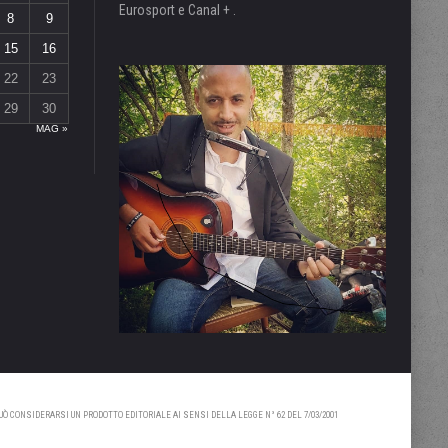
Eurosport e Canal + .
8
9
15
16
22
23
29
30
MAG »
 CONSIDERARSI UN PRODOTTO EDITORIALE AI SENSI DELLA LEGGE N° 62 DEL 7/03/2001