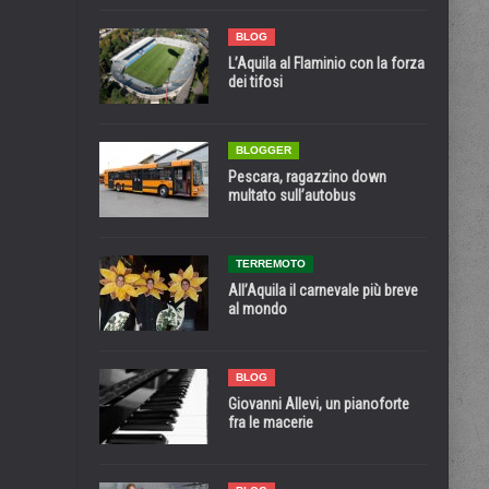
BLOG
L’Aquila al Flaminio con la forza
dei tifosi
BLOGGER
Pescara, ragazzino down
multato sull’autobus
TERREMOTO
All’Aquila il carnevale più breve
al mondo
BLOG
Giovanni Allevi, un pianoforte
fra le macerie