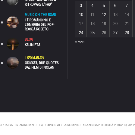
SETAK: “AIUTATEMI A
RITROVARE L’IPAD”
3
4
5
6
7
10
11
12
13
14
MUSIC ON THE ROAD
I TIROMANCINO E
17
18
19
20
21
L’ENERGIA DEL POP-
ROCK A ROSETO
24
25
26
27
28
BLOG
« MAR
KALINIFTA
TRAVELBLOG
ODISSEA, DUE QUOTES
DAL FILM DI NOLAN
NTA UNA TESTATA GIORNALISTICA, IN QUANTO VIENE AGGIORNATO SENZA ALCUNA PERIODICITÀ. PERTANTO, NON PUÒ