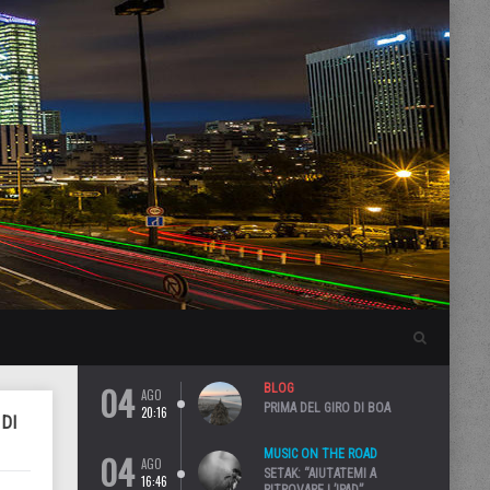
04
BLOG
AGO
PRIMA DEL GIRO DI BOA
20:16
 DI
04
MUSIC ON THE ROAD
AGO
SETAK: “AIUTATEMI A
16:46