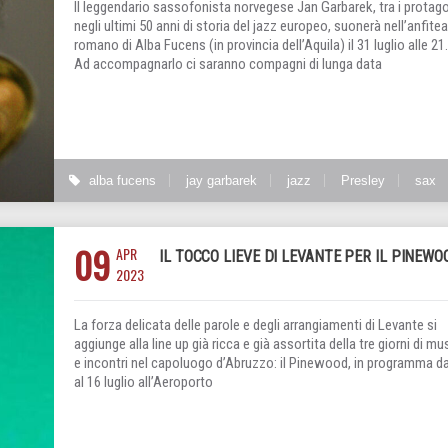
Il leggendario sassofonista norvegese Jan Garbarek, tra i protago
negli ultimi 50 anni di storia del jazz europeo, suonerà nell’anfite
romano di Alba Fucens (in provincia dell’Aquila) il 31 luglio alle 21
Ad accompagnarlo ci saranno compagni di lunga data
alba fucens
jay garbarek
jazz
Presley
sax
09
APR
IL TOCCO LIEVE DI LEVANTE PER IL PINEWO
2023
La forza delicata delle parole e degli arrangiamenti di Levante si
aggiunge alla line up già ricca e già assortita della tre giorni di mu
e incontri nel capoluogo d’Abruzzo: il Pinewood, in programma da
al 16 luglio all’Aeroporto