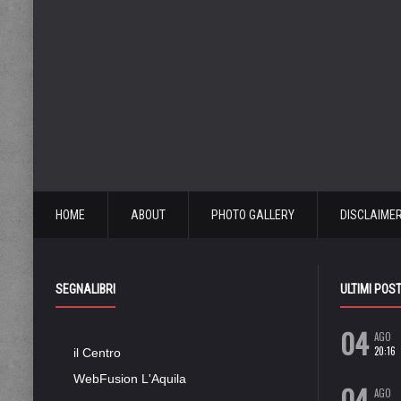
HOME
ABOUT
PHOTO GALLERY
DISCLAIME
SEGNALIBRI
ULTIMI POS
04
AGO
20:16
il Centro
WebFusion L'Aquila
04
AGO