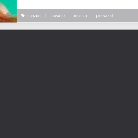
canzoni
Levante
musica
pinewood