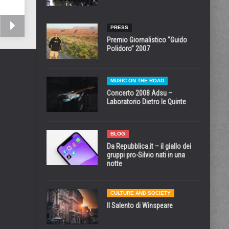
PRESS
Premio Giornalistico “Guido
Polidoro” 2007
MUSIC ON THE ROAD
Concerto 2008 Adsu –
Laboratorio Dietro le Quinte
BLOG
Da Repubblica.it – il giallo dei
gruppi pro-Silvio nati in una
notte
CULTURE AND SOCIETY
Il Salento di Winspeare