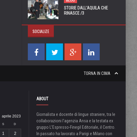
BLOG
STORIE DALL’AQUILA CHE
RINASCE /3
SOCIALIZE
TORNA IN CIMA
ABOUT
Giornalista e docente di lingue straniere, tra le
aprile 2023
collaborazioni l’agenzia Ansa e la testata ex
S
D
gruppo L’Espresso-Finegil Editoriale, il Centro.
1
2
In passato ha lavorato a Parigi e Milano con