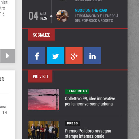
RITROVARE L’IPAD”
nisti
atro
04
MUSIC ON THE ROAD
AGO
.15.
I TIROMANCINO E L’ENERGIA
16:39
DEL POP-ROCK A ROSETO
SOCIALIZE
PIÙ VISTI
OD
TERREMOTO
Collettivo 99, idee innovative
per la riconversione urbana
sica
l 14
PRESS
Premio Polidoro rassegna
stampa internazionale