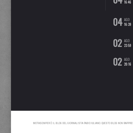
16:46
04
AGO
16:39
02
AGO
23:59
02
AGO
20:16
MOTASEMPER È IL BLOG DEL GIORNALISTA FABIO IULIANO. QUESTO BLOG NON RAPPRESE