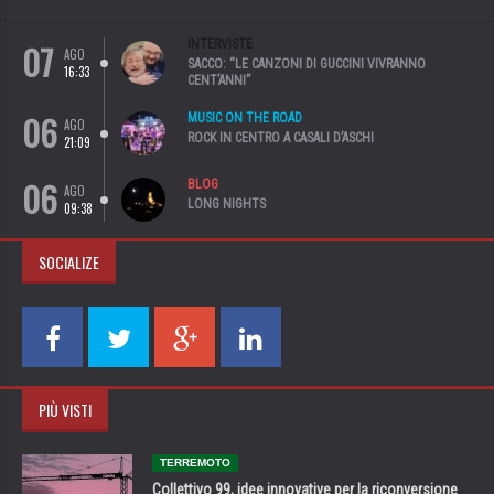
07
INTERVISTE
AGO
SACCO: “LE CANZONI DI GUCCINI VIVRANNO
16:33
CENT’ANNI”
06
MUSIC ON THE ROAD
AGO
ROCK IN CENTRO A CASALI D’ASCHI
21:09
06
BLOG
AGO
LONG NIGHTS
09:38
SOCIALIZE
PIÙ VISTI
TERREMOTO
Collettivo 99, idee innovative per la riconversione