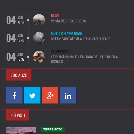
04
BLOG
AGO
PRIMA DEL GIRO DI BOA
20:16
04
MUSIC ON THE ROAD
AGO
SETAK: “AIUTATEMI A RITROVARE L’IPAD”
16:46
04
INTERVISTE
AGO
I TIROMANCINO E L’ENERGIA DEL POP-ROCK A
16:39
ROSETO
SOCIALIZE
PIÙ VISTI
TERREMOTO