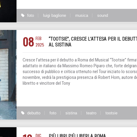
foto
luigi baglione
musica
sound
08
FEB
“TOOTSIE”, CRESCE L’ATTESA PER IL DEBUT
2025
AL SISTINA
Cresce l’attesa per il debutto a Roma del Musical “Tootsie” firma
adattato in italiano da Massimo Romeo Piparo che, forte delgra
successo di pubblico e critica ottenuto nel Tour iniziato lo scors
novembre, vedrà la prestigiosa presenza di Robert Horn, autore d
libretto e vincitore del Tony
debutto
foto
sistina
teatro
tootsie
DIC
PIÙ LIBRI PIÙ LIBERI A ROMA