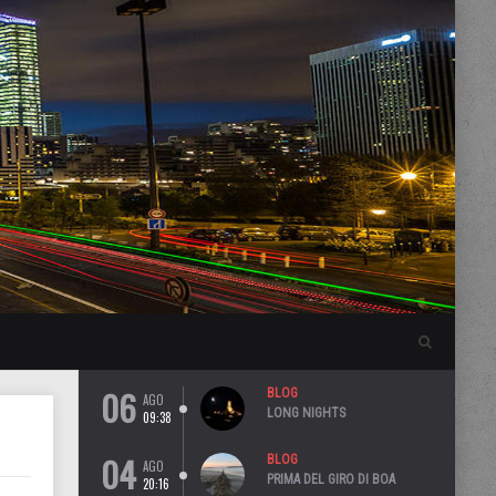
06
BLOG
AGO
LONG NIGHTS
09:38
04
BLOG
AGO
PRIMA DEL GIRO DI BOA
20:16