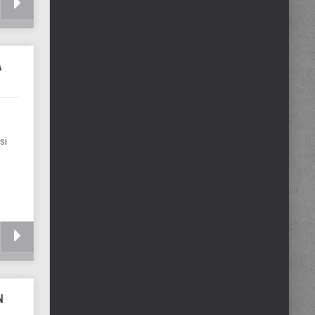
A
si
N