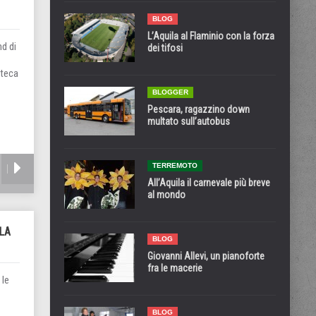
BLOG
L’Aquila al Flaminio con la forza
nd di
dei tifosi
oteca
BLOGGER
Pescara, ragazzino down
multato sull’autobus
TERREMOTO
All’Aquila il carnevale più breve
al mondo
 LA
BLOG
Giovanni Allevi, un pianoforte
fra le macerie
 le
BLOG