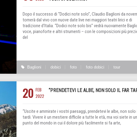
Dopo il successo di “Dodici note solo”, Claudio Baglioni da nove
tornerà dal vivo con nuove date live nei maggiori teatri lirici e di
tradizione d’Italia. “Dodici note solo bis” vedrà nuovamente Bagli
voce, pianoforte e altri strumenti – con le composizioni più prez
del
Baglioni
dobici
foto
foto dobici
tour
20
FEB
“PRENDETEVI LE ALBE, NON SOLO IL FAR TA
2022
“Uscite e ammirate i vostri paesaggi, prendetevi le albe, non solo i
tardi. Vivere è un mestiere difficile a tutte le età, ma voi siete in u
punto del mondo in cui il dolore più facilmente si fa arte,