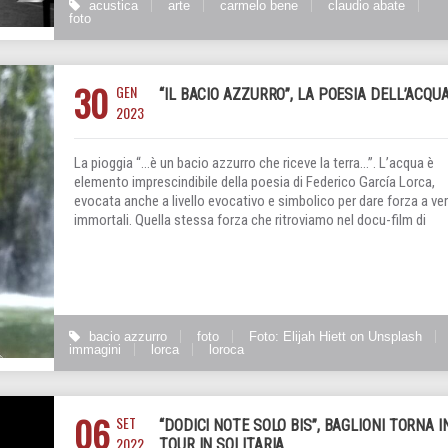
acustica
arte
carmelo bene
claudio abate
foto
30
GEN
“IL BACIO AZZURRO”, LA POESIA DELL’ACQU
2023
La pioggia “…è un bacio azzurro che riceve la terra…”. L’acqua è
elemento imprescindibile della poesia di Federico García Lorca,
evocata anche a livello evocativo e simbolico per dare forza a ver
immortali. Quella stessa forza che ritroviamo nel docu-film di
bacio azzurro
foto
Foto: Elijah Hiett on Unsplash
immagini
lorca
loroca
06
SET
“DODICI NOTE SOLO BIS”, BAGLIONI TORNA I
2022
TOUR IN SOLITARIA