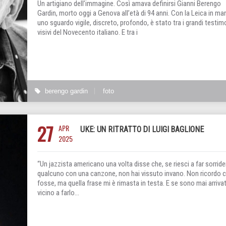
Un artigiano dell’immagine. Così amava definirsi Gianni Berengo
Gardin, morto oggi a Genova all’età di 94 anni. Con la Leica in ma
uno sguardo vigile, discreto, profondo, è stato tra i grandi testim
visivi del Novecento italiano. E tra i
berengo gardin
foto
27
APR
UKE: UN RITRATTO DI LUIGI BAGLIONE
2025
“Un jazzista americano una volta disse che, se riesci a far sorride
qualcuno con una canzone, non hai vissuto invano. Non ricordo c
fosse, ma quella frase mi è rimasta in testa. E se sono mai arriva
vicino a farlo…