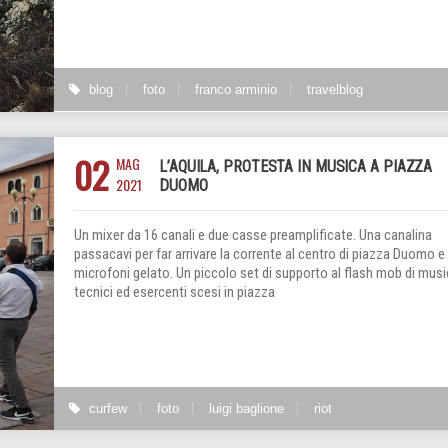
blog
foto
franco arminio
travelblog
02
MAG
L’AQUILA, PROTESTA IN MUSICA A PIAZZA
2021
DUOMO
Un mixer da 16 canali e due casse preamplificate. Una canalina
passacavi per far arrivare la corrente al centro di piazza Duomo e
microfoni gelato. Un piccolo set di supporto al flash mob di music
tecnici ed esercenti scesi in piazza
curfew
foto
luigi baglione
riot