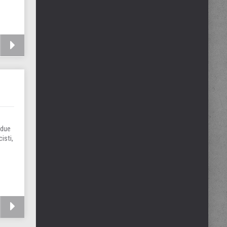
 due
isti,