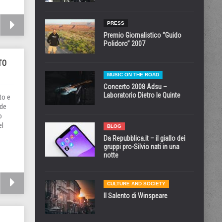
PRESS
Premio Giornalistico “Guido
Polidoro” 2007
TO
MUSIC ON THE ROAD
Concerto 2008 Adsu –
Laboratorio Dietro le Quinte
to e
nde
o
el
BLOG
Da Repubblica.it – il giallo dei
gruppi pro-Silvio nati in una
notte
CULTURE AND SOCIETY
Il Salento di Winspeare