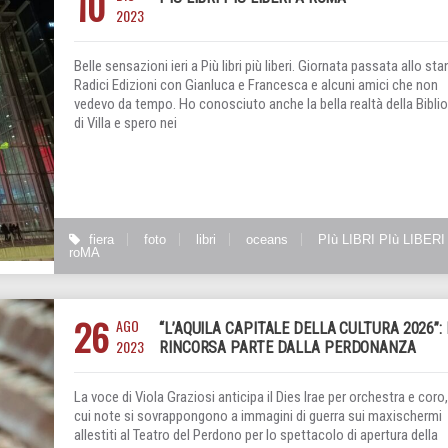
10
2023
Belle sensazioni ieri a Più libri più liberi. Giornata passata allo sta
Radici Edizioni con Gianluca e Francesca e alcuni amici che non
vedevo da tempo. Ho conosciuto anche la bella realtà della Bibli
di Villa e spero nei
fiera
foto
libri
oceans
PIù LIBRI PIù LIBERI
roMA
26
AGO
“L’AQUILA CAPITALE DELLA CULTURA 2026”:
2023
RINCORSA PARTE DALLA PERDONANZA
La voce di Viola Graziosi anticipa il Dies Irae per orchestra e coro,
cui note si sovrappongono a immagini di guerra sui maxischermi
allestiti al Teatro del Perdono per lo spettacolo di apertura della