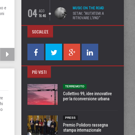
no e
04
MUSIC ON THE ROAD
AGO
oni
SETAK: “AIUTATEMI A
16:46
RITROVARE L’IPAD”
SOCIALIZE
PIÙ VISTI
TERREMOTO
Collettivo 99, idee innovative
re
per la riconversione urbana
hi
to
PRESS
Premio Polidoro rassegna
stampa internazionale