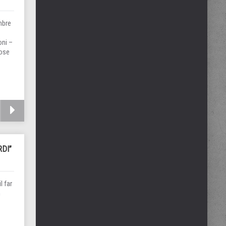
mbre
oni –
iose
RDI”
l far
n