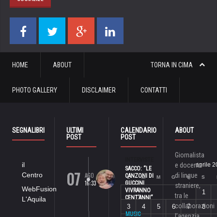
HOME
ABOUT
TORNA IN CIMA
PHOTO GALLERY
DISCLAIMER
CONTATTI
SEGNALIBRI
ULTIMI
CALENDARIO
ABOUT
POST
POST
Giornalista
INTERVISTE
il
e docente
aprile 
SACCO: “LE
07
Centro
AGO
di lingue
CANZONI DI
L
M
M
G
V
S
16:33
GUCCINI
straniere,
WebFusion
VIVRANNO
1
tra le
CENT’ANNI”
L'Aquila
collaborazioni
3
4
5
6
7
8
MUSIC
l’agenzia