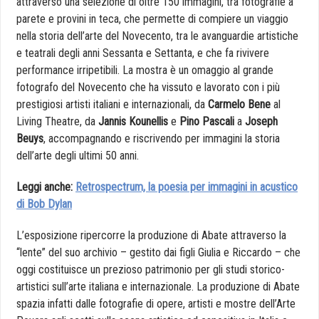
attraverso una selezione di oltre 150 immagini, tra fotografie a
parete e provini in teca, che permette di compiere un viaggio
nella storia dell’arte del Novecento, tra le avanguardie artistiche
e teatrali degli anni Sessanta e Settanta, e che fa rivivere
performance irripetibili. La mostra è un omaggio al grande
fotografo del Novecento che ha vissuto e lavorato con i più
prestigiosi artisti italiani e internazionali, da
Carmelo Bene
al
Living Theatre, da
Jannis Kounellis
e
Pino Pascali
a
Joseph
Beuys
, accompagnando e riscrivendo per immagini la storia
dell’arte degli ultimi 50 anni.
Leggi anche:
Retrospectrum, la poesia per immagini in acustico
di Bob Dylan
L’esposizione ripercorre la produzione di Abate attraverso la
“lente” del suo archivio – gestito dai figli Giulia e Riccardo – che
oggi costituisce un prezioso patrimonio per gli studi storico-
artistici sull’arte italiana e internazionale. La produzione di Abate
spazia infatti dalle fotografie di opere, artisti e mostre dell’Arte