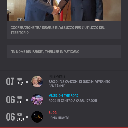
COOPERAZIONE TRA ISRAELE E L’ABRUZZO PER L’UTILIZZO DEL
TERRITORIO
“IN NOME DEL PADRE”, THRILLER IN VATICANO
07
INTERVISTE
AGO
SACCO: “LE CANZONI DI GUCCINI VIVRANNO
16:33
CENT’ANNI”
06
MUSIC ON THE ROAD
AGO
ROCK IN CENTRO A CASALI D’ASCHI
21:09
06
BLOG
AGO
LONG NIGHTS
09:38