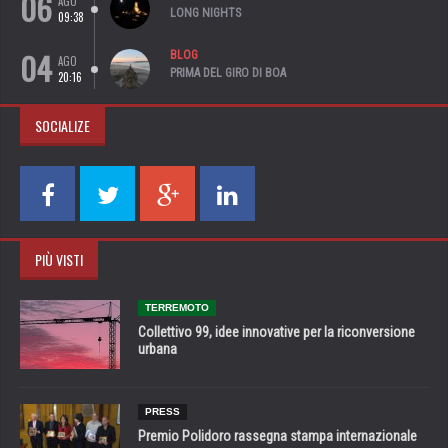
06
AGO
LONG NIGHTS
09:38
04
BLOG
AGO
PRIMA DEL GIRO DI BOA
20:16
SOCIALIZE
PIÙ VISTI
TERREMOTO
Collettivo 99, idee innovative per la riconversione
urbana
PRESS
Premio Polidoro rassegna stampa internazionale