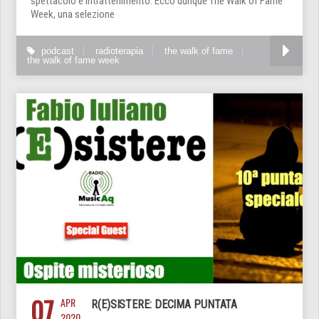
spettacolo e intrattenimento. Ecco dunque The Walk of Fame
Week, una selezione
podcast
radioterapia
the walk of fame
the walk of fame week
07
APR
R(E)SISTERE: DECIMA PUNTATA
2020