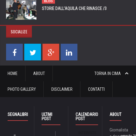
BLOG
STORIE DALL’AQUILA CHE RINASCE /3
SOCIALIZE
HOME
ABOUT
TORNA IN CIMA
PHOTO GALLERY
DISCLAIMER
CONTATTI
SEGNALIBRI
ULTIMI
CALENDARIO
ABOUT
POST
POST
Giornalista
INTERVISTE
il
agosto 2