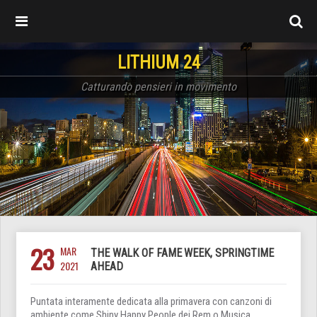
LITHIUM 24
Catturando pensieri in movimento
23
MAR
THE WALK OF FAME WEEK, SPRINGTIME
2021
AHEAD
Puntata interamente dedicata alla primavera con canzoni di
ambiente come Shiny Happy People dei Rem o Musica