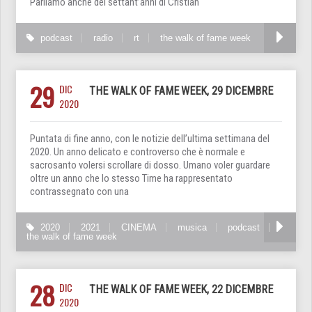
Parliamo anche dei settant’anni di Cristian
podcast
radio
rt
the walk of fame week
29
DIC
THE WALK OF FAME WEEK, 29 DICEMBRE
2020
Puntata di fine anno, con le notizie dell’ultima settimana del
2020. Un anno delicato e controverso che è normale e
sacrosanto volersi scrollare di dosso. Umano voler guardare
oltre un anno che lo stesso Time ha rappresentato
contrassegnato con una
2020
2021
CINEMA
musica
podcast
the walk of fame week
28
DIC
THE WALK OF FAME WEEK, 22 DICEMBRE
2020