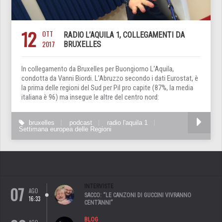
12
OTT
RADIO L’AQUILA 1, COLLEGAMENTI DA
2017
BRUXELLES
In collegamento da Bruxelles per Buongiorno L’Aquila,
condotta da Vanni Biordi. L’Abruzzo secondo i dati Eurostat, è
la prima delle regioni del Sud per Pil pro capite (87%, la media
italiana è 96) ma insegue le altre del centro nord:
bruxelles
podcast
radio l'aquila 1
Settimana europea delle Regioni
07
INTERVISTE
AGO
SACCO: “LE CANZONI DI GUCCINI VIVRANNO
16:33
CENT’ANNI”
BLOG