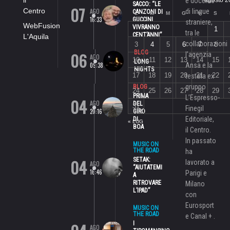
e docente
SACCO: “LE
07
Centro
AGO
di lingue
CANZONI DI
L
M
M
G
V
S
16:33
GUCCINI
straniere,
WebFusion
VIVRANNO
1
tra le
CENT’ANNI”
L'Aquila
collaborazioni
3
4
5
6
7
8
06
BLOG
l’agenzia
AGO
10
11
12
13
14
15
LONG
09:38
Ansa e la
NIGHTS
17
18
19
20
21
22
testata ex
gruppo
BLOG
24
25
26
27
28
29
PRIMA
L’Espresso-
04
AGO
DEL
31
Finegil
20:16
GIRO
Editoriale,
DI
« LUG
BOA
il Centro.
In passato
MUSIC ON
THE ROAD
ha
04
SETAK:
lavorato a
AGO
“AIUTATEMI
16:46
Parigi e
A
RITROVARE
Milano
L’IPAD”
con
Eurosport
MUSIC ON
THE ROAD
e Canal + .
I
AGO