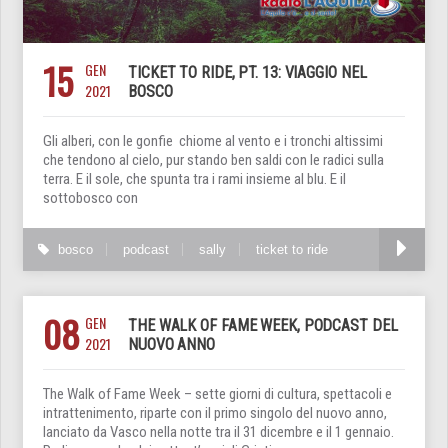
15
GEN
TICKET TO RIDE, PT. 13: VIAGGIO NEL
2021
BOSCO
Gli alberi, con le gonfie chiome al vento e i tronchi altissimi
che tendono al cielo, pur stando ben saldi con le radici sulla
terra. E il sole, che spunta tra i rami insieme al blu. E il
sottobosco con
bosco
podcast
sally
ticket to ride
08
GEN
THE WALK OF FAME WEEK, PODCAST DEL
2021
NUOVO ANNO
The Walk of Fame Week – sette giorni di cultura, spettacoli e
intrattenimento, riparte con il primo singolo del nuovo anno,
lanciato da Vasco nella notte tra il 31 dicembre e il 1 gennaio.