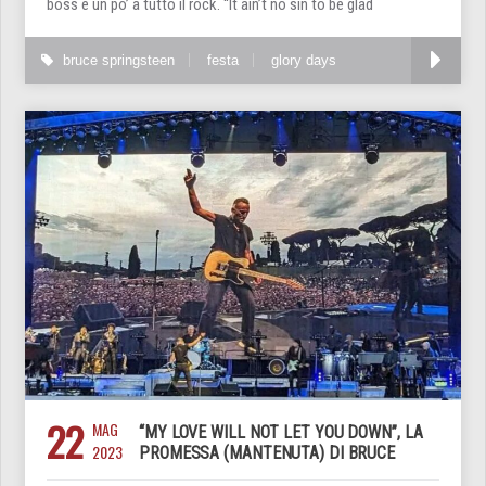
boss e un po’ a tutto il rock. “It ain’t no sin to be glad
bruce springsteen
festa
glory days
22
MAG
“MY LOVE WILL NOT LET YOU DOWN”, LA
2023
PROMESSA (MANTENUTA) DI BRUCE