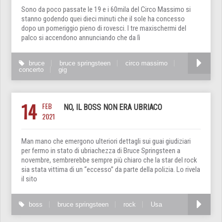
Sono da poco passate le 19 e i 60mila del Circo Massimo si
stanno godendo quei dieci minuti che il sole ha concesso
dopo un pomeriggio pieno di rovesci. I tre maxischermi del
palco si accendono annunciando che da lì
bruce
bruce springsteen
circo massimo
concerto
gig
14
FEB
NO, IL BOSS NON ERA UBRIACO
2021
Man mano che emergono ulteriori dettagli sui guai giudiziari
per fermo in stato di ubriachezza di Bruce Springsteen a
novembre, sembrerebbe sempre più chiaro che la star del rock
sia stata vittima di un “eccesso” da parte della polizia. Lo rivela
il sito
boss
bruce springsteen
rock
Usa