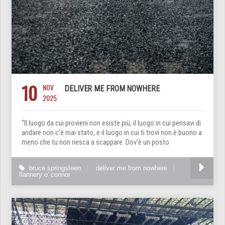
10
NOV
DELIVER ME FROM NOWHERE
2025
“Il luogo da cui provieni non esiste più, il luogo in cui pensavi di
andare non c’è mai stato, e il luogo in cui ti trovi non è buono a
meno che tu non riesca a scappare. Dov’è un posto
bruce springsteen
deliver me from nowhere
flannery o' connor