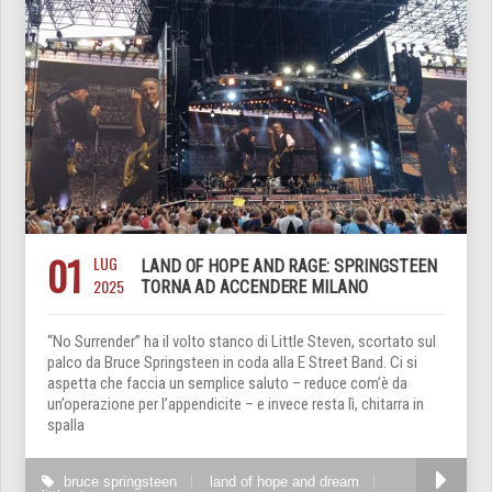
01
LUG
LAND OF HOPE AND RAGE: SPRINGSTEEN
2025
TORNA AD ACCENDERE MILANO
“No Surrender” ha il volto stanco di Little Steven, scortato sul
palco da Bruce Springsteen in coda alla E Street Band. Ci si
aspetta che faccia un semplice saluto – reduce com’è da
un’operazione per l’appendicite – e invece resta lì, chitarra in
spalla
bruce springsteen
land of hope and dream