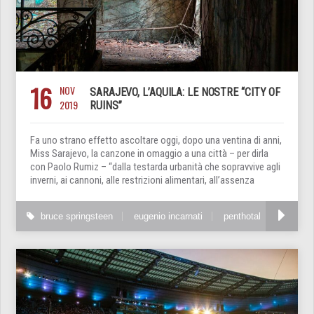
16
NOV
SARAJEVO, L’AQUILA: LE NOSTRE “CITY OF
2019
RUINS”
Fa uno strano effetto ascoltare oggi, dopo una ventina di anni,
Miss Sarajevo, la canzone in omaggio a una città – per dirla
con Paolo Rumiz – “dalla testarda urbanità che sopravvive agli
inverni, ai cannoni, alle restrizioni alimentari, all’assenza
bruce springsteen
eugenio incarnati
penthotal