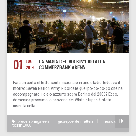
01
LUG
LA MAGIA DEL ROCKIN’1000 ALLA
2019
COMMERZBANK ARENA
Farà un certo effetto sentir risuonare in uno stadio tedesco il
motivo Seven Nation Army. Ricordate quel po-po-po-po che ha
accompagnato il cielo azzurro sopra Berlino del 2006? Ecco,
domenica prossima la canzone dei White stripes è stata
inserita nella
bruce springsteen
giuseppe de matteis
musica
rockin'1000