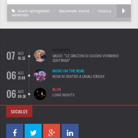
bruce springsteen
decennale sisma
musica
terremoto
07
INTERVISTE
AGO
SACCO: “LE CANZONI DI GUCCINI VIVRANNO
16:33
CENT’ANNI”
06
MUSIC ON THE ROAD
AGO
ROCK IN CENTRO A CASALI D’ASCHI
21:09
06
BLOG
AGO
LONG NIGHTS
09:38
SOCIALIZE