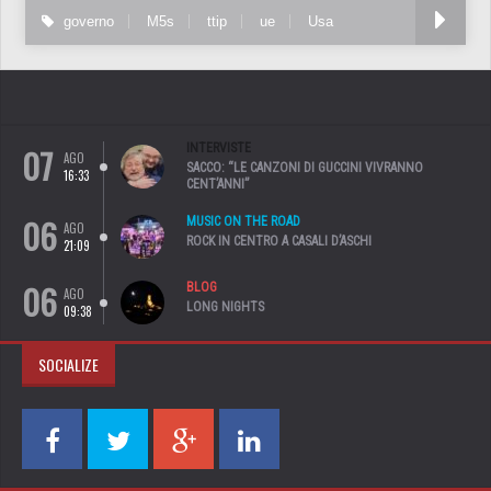
governo
M5s
ttip
ue
Usa
07
INTERVISTE
AGO
SACCO: “LE CANZONI DI GUCCINI VIVRANNO
16:33
CENT’ANNI”
06
MUSIC ON THE ROAD
AGO
ROCK IN CENTRO A CASALI D’ASCHI
21:09
06
BLOG
AGO
LONG NIGHTS
09:38
SOCIALIZE