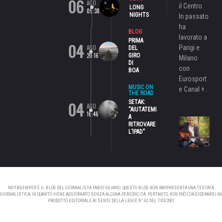
06
AGO
il Centro.
LONG
09:38
NIGHTS
In passato
ha
BLOG
lavorato a
PRIMA
04
AGO
Parigi e
DEL
20:16
GIRO
Milano
DI
con
BOA
Eurosport
MUSIC ON
e Canal + .
THE ROAD
04
SETAK:
AGO
“AIUTATEMI
16:46
A
RITROVARE
L’IPAD”
MOTASEMPER È IL BLOG DEL GIORNALISTA FABIO IULIANO. QUESTO BLOG NON RAPPRESENTA UNA TESTATA
GIORNALISTICA, IN QUANTO VIENE AGGIORNATO SENZA ALCUNA PERIODICITÀ. PERTANTO, NON PUÒ CONSIDERARSI UN
PRODOTTO EDITORIALE AI SENSI DELLA LEGGE N° 62 DEL 7/03/2001