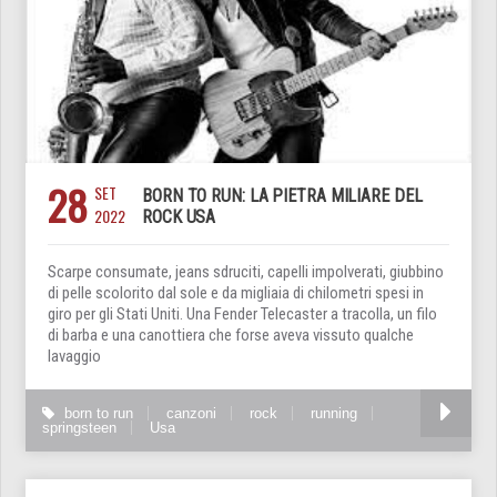
28
SET
BORN TO RUN: LA PIETRA MILIARE DEL
2022
ROCK USA
Scarpe consumate, jeans sdruciti, capelli impolverati, giubbino
di pelle scolorito dal sole e da migliaia di chilometri spesi in
giro per gli Stati Uniti. Una Fender Telecaster a tracolla, un filo
di barba e una canottiera che forse aveva vissuto qualche
lavaggio
born to run
canzoni
rock
running
springsteen
Usa