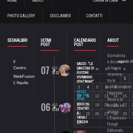
HOME
ABOUT
TORNA IN CIMA
PHOTO GALLERY
DISCLAIMER
CONTATTI
SEGNALIBRI
ULTIMI
CALENDARIO
ABOUT
POST
POST
Giornalista
INTERVISTE
il
e docente
agosto 2
SACCO: “LE
07
Centro
AGO
di lingue
CANZONI DI
L
M
M
G
V
S
16:33
GUCCINI
straniere,
WebFusion
VIVRANNO
1
tra le
CENT’ANNI”
L'Aquila
collaborazioni
3
4
5
6
7
8
MUSIC
l’agenzia
ON THE
10
11
12
13
14
15
ROAD
Ansa e la
06
ROCK IN
AGO
17
18
19
20
21
22
testata ex
CENTRO
21:09
gruppo
A
24
25
26
27
28
29
CASALI
L’Espresso-
D’ASCHI
31
Finegil
Editoriale,
« LUG
BLOG