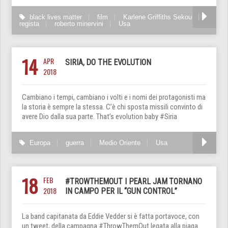
black lives matter
film
Karlene Griffiths Sekou
regista
roberto minervini
Usa
14
APR
SIRIA, DO THE EVOLUTION
2018
Cambiano i tempi, cambiano i volti e i nomi dei protagonisti ma
la storia è sempre la stessa. C’è chi sposta missili convinto di
avere Dio dalla sua parte. That’s evolution baby #Siria
Europa
guerra
Medio Oriente
Usa
18
FEB
#TROWTHEMOUT I PEARL JAM TORNANO
2018
IN CAMPO PER IL “GUN CONTROL”
La band capitanata da Eddie Vedder si è fatta portavoce, con
un tweet, della campagna #ThrowThemOut legata alla piaga