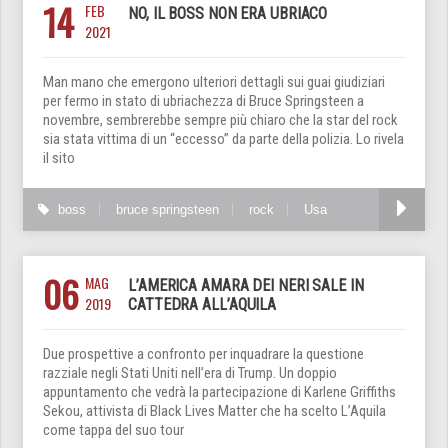
14
FEB
NO, IL BOSS NON ERA UBRIACO
2021
Man mano che emergono ulteriori dettagli sui guai giudiziari
per fermo in stato di ubriachezza di Bruce Springsteen a
novembre, sembrerebbe sempre più chiaro che la star del rock
sia stata vittima di un “eccesso” da parte della polizia. Lo rivela
il sito
boss
bruce springsteen
rock
Usa
06
MAG
L’AMERICA AMARA DEI NERI SALE IN
2019
CATTEDRA ALL’AQUILA
Due prospettive a confronto per inquadrare la questione
razziale negli Stati Uniti nell’era di Trump. Un doppio
appuntamento che vedrà la partecipazione di Karlene Griffiths
Sekou, attivista di Black Lives Matter che ha scelto L’Aquila
come tappa del suo tour