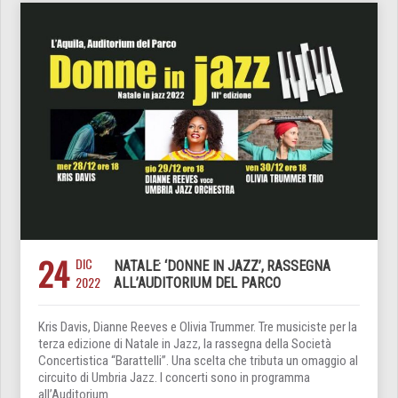
24
DIC
NATALE: ‘DONNE IN JAZZ’, RASSEGNA
2022
ALL’AUDITORIUM DEL PARCO
Kris Davis, Dianne Reeves e Olivia Trummer. Tre musiciste per la
terza edizione di Natale in Jazz, la rassegna della Società
Concertistica “Barattelli”. Una scelta che tributa un omaggio al
circuito di Umbria Jazz. I concerti sono in programma
all’Auditorium