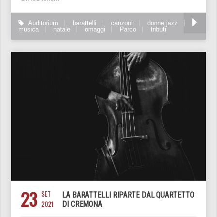
Auditorium
barattelli
canzoni
donne jazz
musica
natale
omaggi
Parco
tributi
23
SET
LA BARATTELLI RIPARTE DAL QUARTETTO
2021
DI CREMONA