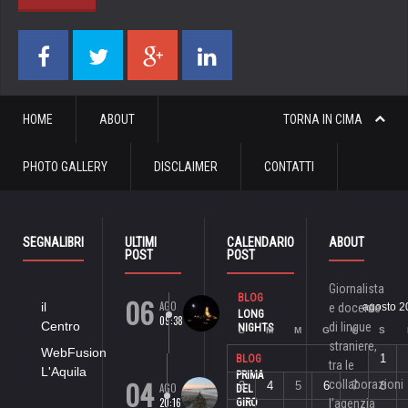
HOME
ABOUT
TORNA IN CIMA
PHOTO GALLERY
DISCLAIMER
CONTATTI
SEGNALIBRI
ULTIMI
CALENDARIO
ABOUT
POST
POST
Giornalista
06
BLOG
AGO
il
e docente
agosto 2
LONG
09:38
Centro
di lingue
NIGHTS
L
M
M
G
V
S
straniere,
WebFusion
1
BLOG
tra le
L'Aquila
PRIMA
04
collaborazioni
3
4
5
6
7
8
AGO
DEL
20:16
GIRO
l’agenzia