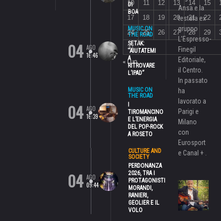
10
11
12
13
14
15
DI
Ansa e la
BOA
17
18
19
20
21
22
testata ex
gruppo
MUSIC ON
24
25
26
27
28
29
THE ROAD
L’Espresso-
04
SETAK:
AGO
31
Finegil
“AIUTATEMI
16:46
A
Editoriale,
« LUG
RITROVARE
il Centro.
L’IPAD”
In passato
MUSIC ON
ha
THE ROAD
lavorato a
04
I
AGO
Parigi e
TIROMANCINO
16:39
E L’ENERGIA
Milano
DEL POP-ROCK
con
A ROSETO
Eurosport
CULTURE AND
e Canal + .
SOCIETY
PERDONANZA
04
2026, TRA I
AGO
PROTAGONISTI
09:44
MORANDI,
RANIERI,
GEOLIER E IL
VOLO