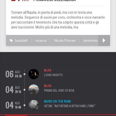
Tornare all’Aquila, in punta di piedi, ma con in testa una
melodia. Sequenze di suoni per coro, orchestra e voce narrante
per raccontare il terremoto che ha colpito questa città e gli
anni successivi. Molto più di una melodia, ma
barattelli
musica
Nicola Piovani
terremoto
06
BLOG
AGO
LONG NIGHTS
09:38
04
BLOG
AGO
PRIMA DEL GIRO DI BOA
20:16
04
MUSIC ON THE ROAD
AGO
SETAK: “AIUTATEMI A RITROVARE L’IPAD”
16:46