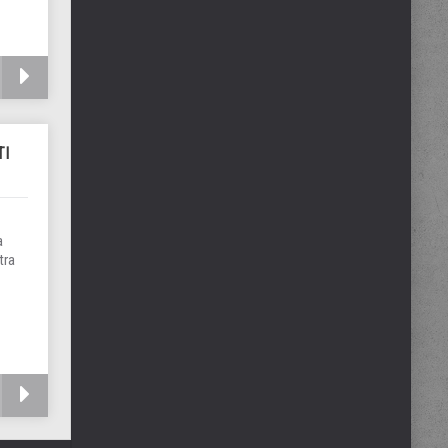
TI
a
tra