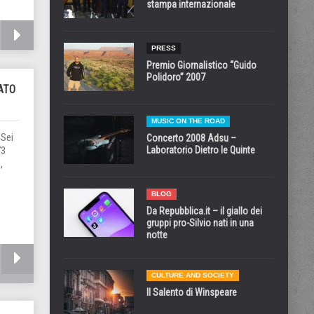
stampa internazionale
PRESS
Premio Giornalistico “Guido
Polidoro” 2007
ATO
MUSIC ON THE ROAD
 Sei
Concerto 2008 Adsu –
73
Laboratorio Dietro le Quinte
,
BLOG
Da Repubblica.it – il giallo dei
gruppi pro-Silvio nati in una
notte
CULTURE AND SOCIETY
Il Salento di Winspeare