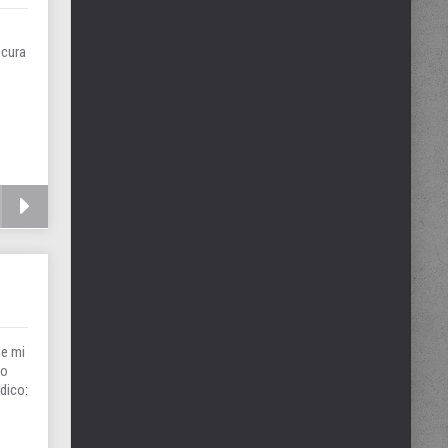
 cura
 e mi
no
 dico: