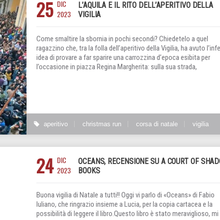
25
DIC
L’AQUILA E IL RITO DELL’APERITIVO DELLA
2023
VIGILIA
Come smaltire la sbornia in pochi secondi? Chiedetelo a quel
ragazzino che, tra la folla dell’aperitivo della Vigilia, ha avuto l’inf
idea di provare a far sparire una carrozzina d’epoca esibita per
l’occasione in piazza Regina Margherita: sulla sua strada,
aperitivo
christmas run
corsa di natale
vigilia
24
DIC
OCEANS, RECENSIONE SU A COURT OF SHA
2023
BOOKS
Buona vigilia di Natale a tutti!! Oggi vi parlo di «Oceans» di Fabio
Iuliano, che ringrazio insieme a Lucia, per la copia cartacea e la
possibilità di leggere il libro.Questo libro è stato meraviglioso, mi