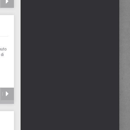
nuto
 di