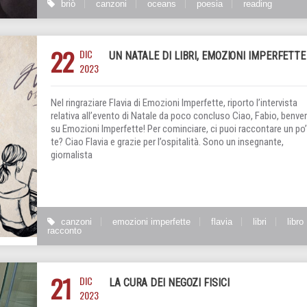
briò
canzoni
oceans
poesia
reading
22
DIC
UN NATALE DI LIBRI, EMOZIONI IMPERFETTE
2023
Nel ringraziare Flavia di Emozioni Imperfette, riporto l’intervista
relativa all’evento di Natale da poco concluso Ciao, Fabio, benve
su Emozioni Imperfette! Per cominciare, ci puoi raccontare un po’
te? Ciao Flavia e grazie per l’ospitalità. Sono un insegnante,
giornalista
canzoni
emozioni imperfette
flavia
libri
libro
racconto
21
DIC
LA CURA DEI NEGOZI FISICI
2023