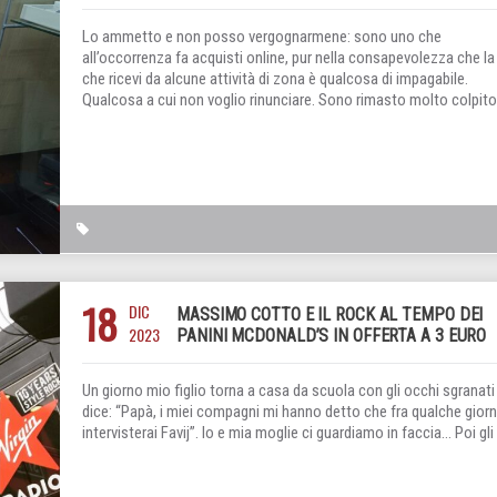
Lo ammetto e non posso vergognarmene: sono uno che
all’occorrenza fa acquisti online, pur nella consapevolezza che la
che ricevi da alcune attività di zona è qualcosa di impagabile.
Qualcosa a cui non voglio rinunciare. Sono rimasto molto colpito
18
DIC
MASSIMO COTTO E IL ROCK AL TEMPO DEI
2023
PANINI MCDONALD’S IN OFFERTA A 3 EURO
Un giorno mio figlio torna a casa da scuola con gli occhi sgranati
dice: “Papà, i miei compagni mi hanno detto che fra qualche gior
intervisterai Favij”. Io e mia moglie ci guardiamo in faccia… Poi gli