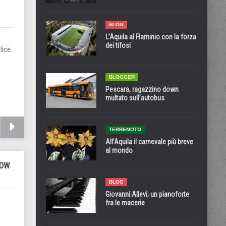
BLOG
L’Aquila al Flaminio con la forza
dei tifosi
elice
BLOGGER
Pescara, ragazzino down
multato sull’autobus
TERREMOTO
All’Aquila il carnevale più breve
al mondo
DOW
BLOG
Giovanni Allevi, un pianoforte
fra le macerie