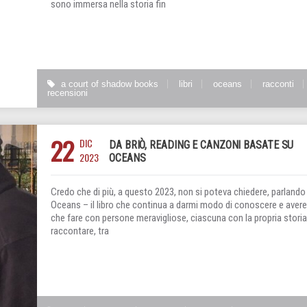
sono immersa nella storia fin
a court of shadow books
libri
oceans
racconti
recensioni
22
DIC
DA BRIÒ, READING E CANZONI BASATE SU
2023
OCEANS
Credo che di più, a questo 2023, non si poteva chiedere, parlando 
Oceans – il libro che continua a darmi modo di conoscere e avere
che fare con persone meravigliose, ciascuna con la propria storia
raccontare, tra