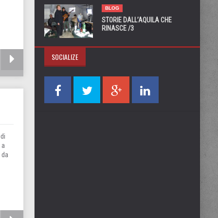
BLOG
STORIE DALL’AQUILA CHE
RINASCE /3
SOCIALIZE
di
 a
 da