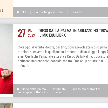
blog
da me leggono i primi
oceans
27
DIC
DIEGO DALLA PALMA: IN ABRUZZO HO TROV
2023
IL MIO EQUILIBRIO
Coraggio, diversità, dolore, destino, consapevolezza e disciplina.
stazioni attraverso le quali passa il racconto di un viaggio lungo 
anni. Quelli che l’anagrafe attesta a Diego Dalla Palma, truccatore
scrittore, imprenditore, considerato tra i “make up artists” più
influenti
diego dalla palma
interviste
massimo gramellini
pietrangelo buttafuoco
record