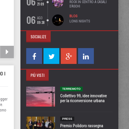
06
ROCK IN CENTRO A CASALI
21:09
D’ASCHI
06
BLOG
AGO
LONG NIGHTS
09:38
SOCIALIZE
O I
PIÙ VISTI
TERREMOTO
Collettivo 99, idee innovative
ogger
per la riconversione urbana
e.
sono
PRESS
Premio Polidoro rassegna