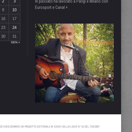
2
3
In passato ha lavorato a Parigi e Milano con
Eurosport e Canal + .
9
10
16
17
23
24
30
31
GEN »
 CONSIDERARSI UN PRODOTTO EDITORIALE AI SENSI DELLA LEGGE N° 62 DEL 7/03/2001