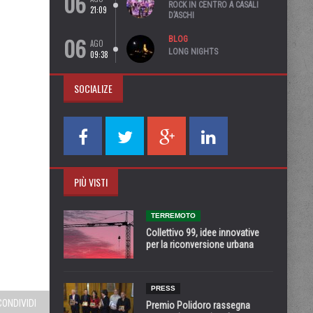
06
ROCK IN CENTRO A CASALI
21:09
D’ASCHI
06
BLOG
AGO
LONG NIGHTS
09:38
SOCIALIZE
PIÙ VISTI
TERREMOTO
Collettivo 99, idee innovative
per la riconversione urbana
PRESS
CONDIVIDI
Premio Polidoro rassegna