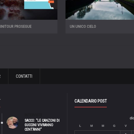
MINITOUR PROSEGUE
UN UNICO CIELO
R
CONTATTI
T
CALENDARIO POST
INTERVISTE
di
SACCO: “LE CANZONI DI
GUCCINI VIVRANNO
L
M
M
G
V
CENT’ANNI”