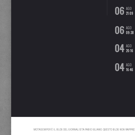
06
AGO
21:09
06
AGO
09:38
04
AGO
20:16
04
AGO
16:46
MOTASEMPER È IL BLOG DEL GIORNALISTA FABIO IULIANO. QUESTO BLOG NON RAPPRESE