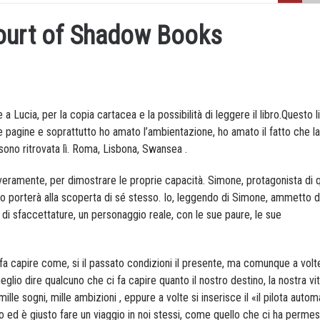
court of Shadow Books
a Lucia, per la copia cartacea e la possibilità di leggere il libro.Questo l
e pagine e soprattutto ho amato l’ambientazione, ho amato il fatto che la
sono ritrovata lì. Roma, Lisbona, Swansea .
si è veramente, per dimostrare le proprie capacità. Simone, protagonista di
 lo porterà alla scoperta di sé stesso. Io, leggendo di Simone, ammetto d
 sfaccettature, un personaggio reale, con le sue paure, le sue
a capire come, si il passato condizioni il presente, ma comunque a volte
glio dire qualcuno che ci fa capire quanto il nostro destino, la nostra vit
 sogni, mille ambizioni , eppure a volte si inserisce il «il pilota autom
 ed è giusto fare un viaggio in noi stessi, come quello che ci ha permes