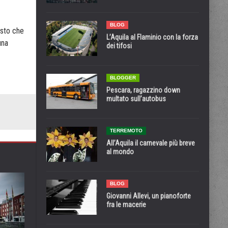
BLOG
isto che
L’Aquila al Flaminio con la forza
una
dei tifosi
BLOGGER
Pescara, ragazzino down
multato sull’autobus
TERREMOTO
All’Aquila il carnevale più breve
al mondo
BLOG
Giovanni Allevi, un pianoforte
fra le macerie