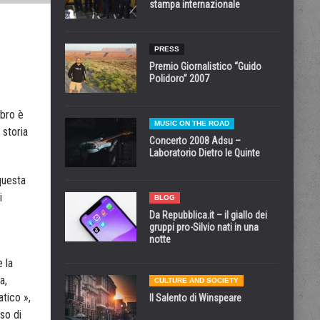
stampa internazionale
PRESS
Premio Giornalistico “Guido
Polidoro” 2007
ibro è
MUSIC ON THE ROAD
 storia
Concerto 2008 Adsu –
Laboratorio Dietro le Quinte
 questa
i
BLOG
Da Repubblica.it – il giallo dei
gruppi pro-Silvio nati in una
notte
 la
a,
CULTURE AND SOCIETY
atico »,
Il Salento di Winspeare
so di