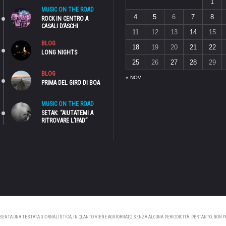
1
MUSIC ON THE ROAD
4
5
6
7
8
ROCK IN CENTRO A
CASALI D’ASCHI
11
12
13
14
15
BLOG
18
19
20
21
22
LONG NIGHTS
25
26
27
28
29
BLOG
« NOV
PRIMA DEL GIRO DI BOA
MUSIC ON THE ROAD
SETAK: “AIUTATEMI A
RITROVARE L’IPAD”
NTA UNA TESTATA GIORNALISTICA, IN QUANTO VIENE AGGIORNATO SENZA ALCUNA PERIODICITÀ. PERTANTO, NON PUÒ