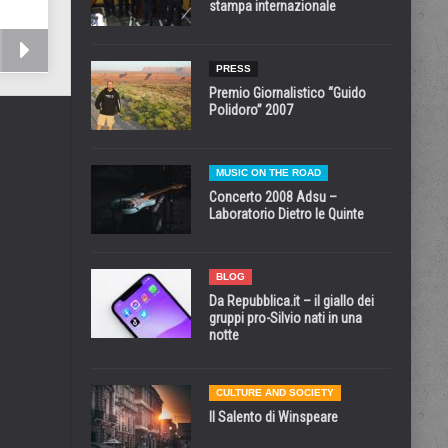
stampa internazionale
PRESS
Premio Giornalistico “Guido
Polidoro” 2007
MUSIC ON THE ROAD
Concerto 2008 Adsu –
Laboratorio Dietro le Quinte
BLOG
Da Repubblica.it – il giallo dei
gruppi pro-Silvio nati in una
notte
CULTURE AND SOCIETY
Il Salento di Winspeare