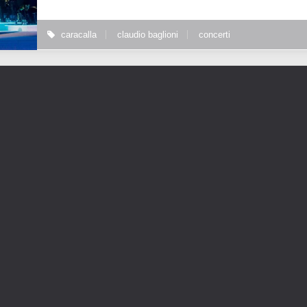
caracalla
claudio baglioni
concerti