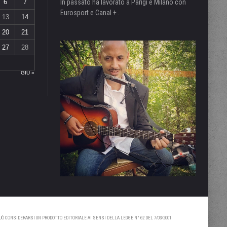
6
7
In passato ha lavorato a Parigi e Milano con
Eurosport e Canal + .
13
14
20
21
27
28
GIU »
 CONSIDERARSI UN PRODOTTO EDITORIALE AI SENSI DELLA LEGGE N° 62 DEL 7/03/2001