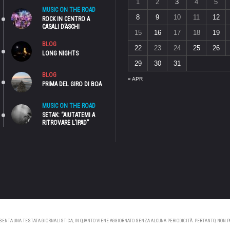
1
2
3
4
5
MUSIC ON THE ROAD
8
9
10
11
12
ROCK IN CENTRO A
CASALI D’ASCHI
15
16
17
18
19
BLOG
22
23
24
25
26
LONG NIGHTS
29
30
31
BLOG
« APR
PRIMA DEL GIRO DI BOA
MUSIC ON THE ROAD
SETAK: “AIUTATEMI A
RITROVARE L’IPAD”
NTA UNA TESTATA GIORNALISTICA, IN QUANTO VIENE AGGIORNATO SENZA ALCUNA PERIODICITÀ. PERTANTO, NON PUÒ