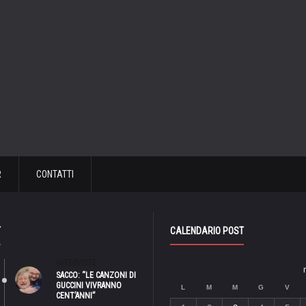
R
CONTATTI
T
CALENDARIO POST
INTERVISTE
SACCO: “LE CANZONI DI
GUCCINI VIVRANNO
L
M
M
G
V
CENT’ANNI”