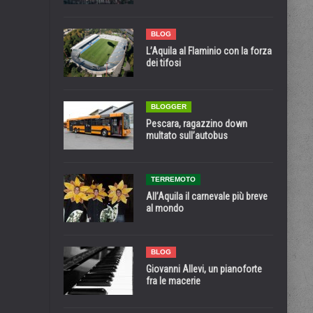
BLOG
L’Aquila al Flaminio con la forza
dei tifosi
BLOGGER
Pescara, ragazzino down
multato sull’autobus
TERREMOTO
All’Aquila il carnevale più breve
al mondo
BLOG
Giovanni Allevi, un pianoforte
fra le macerie