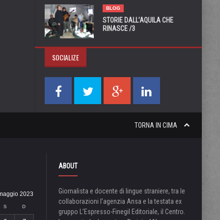
BLOG
STORIE DALL’AQUILA CHE
RINASCE /3
SOCIALIZE
TORNA IN CIMA
ABOUT
Giornalista e docente di lingue straniere, tra le
maggio 2023
collaborazioni l’agenzia Ansa e la testata ex
S
D
gruppo L’Espresso-Finegil Editoriale, il Centro.