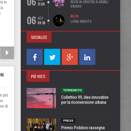
06
à in
ROCK IN CENTRO A CASALI
21:09
D’ASCHI
ta,
i
06
BLOG
AGO
LONG NIGHTS
09:38
SOCIALIZE
ON
PIÙ VISTI
TERREMOTO
e più
Collettivo 99, idee innovative
ho
per la riconversione urbana
one di
PRESS
Premio Polidoro rassegna