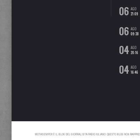
06
AGO
21:09
06
AGO
09:38
04
AGO
20:16
04
AGO
16:46
MOTASEMPER È IL BLOG DEL GIORNALISTA FABIO IULIANO. QUESTO BLOG NON RAPPRESE