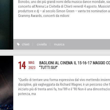
Bonobo, uno dei più grandi nomi della musica dance mondiale, sar
concerto all’Arena La Civitella di Chieti venerdì 4 agosto. Musicis
produttore e dj – al secolo Simon Green – vanta tre nomination a
Grammy Awards, concerti da milioni
chieti
civiella
musica
14
MAG
BAGLIONI AL CINEMA IL 15-16-17 MAGGIO C
2023
“TUTTI SU!”
“Quello di tentare una forma espressiva dal vivo mettendo insiem
discipline, già vagheggiata da Richard Wagner, è un percorso che 
iniziato più di trenta anni fa, tra l’89 e il ’90 Non è una dimostrazi
potenza, ma