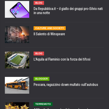
BLOG
Da Repubblica.it – il giallo dei gruppi pro-Silvio nati
in una notte
CULTURE AND SOCIETY
Il Salento di Winspeare
BLOG
L’Aquila al Flaminio con la forza dei tifosi
BLOGGER
Pescara, ragazzino down multato sull’autobus
TERREMOTO