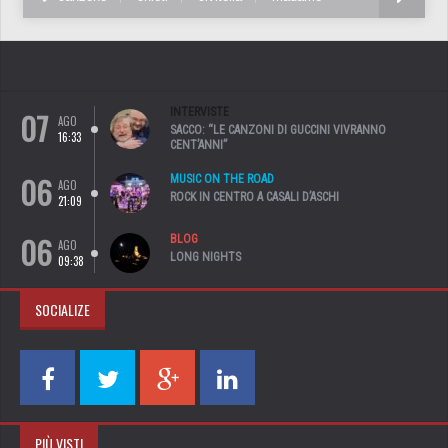
07
INTERVISTE
AGO
SACCO: “LE CANZONI DI GUCCINI VIVRANNO
16:33
CENT’ANNI”
06
MUSIC ON THE ROAD
AGO
ROCK IN CENTRO A CASALI D’ASCHI
21:09
06
BLOG
AGO
LONG NIGHTS
09:38
SOCIALIZE
PIÙ VISTI