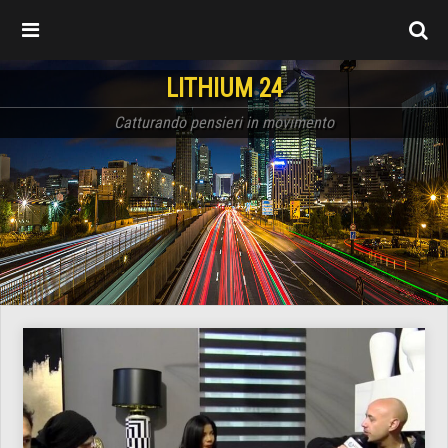
LITHIUM 24
Catturando pensieri in movimento