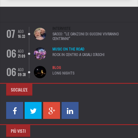
07
INTERVISTE
AGO
SACCO: “LE CANZONI DI GUCCINI VIVRANNO
16:33
CENT’ANNI”
06
MUSIC ON THE ROAD
AGO
ROCK IN CENTRO A CASALI D’ASCHI
21:09
06
BLOG
AGO
LONG NIGHTS
09:38
SOCIALIZE
PIÙ VISTI