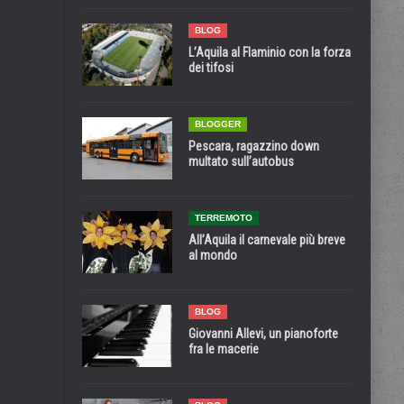
BLOG
L’Aquila al Flaminio con la forza
dei tifosi
BLOGGER
Pescara, ragazzino down
multato sull’autobus
TERREMOTO
All’Aquila il carnevale più breve
al mondo
BLOG
Giovanni Allevi, un pianoforte
fra le macerie