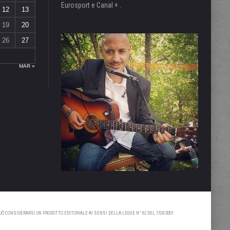
Eurosport e Canal + .
12
13
19
20
26
27
MAR »
 CONSIDERARSI UN PRODOTTO EDITORIALE AI SENSI DELLA LEGGE N° 62 DEL 7/03/2001