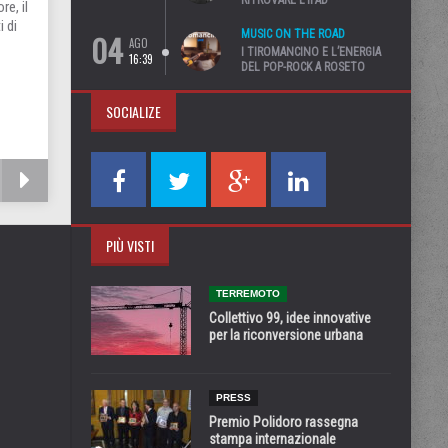
RITROVARE L’IPAD”
e, il
i di
04
MUSIC ON THE ROAD
AGO
I TIROMANCINO E L’ENERGIA
16:39
DEL POP-ROCK A ROSETO
SOCIALIZE
PIÙ VISTI
TERREMOTO
Collettivo 99, idee innovative
per la riconversione urbana
PRESS
Premio Polidoro rassegna
stampa internazionale