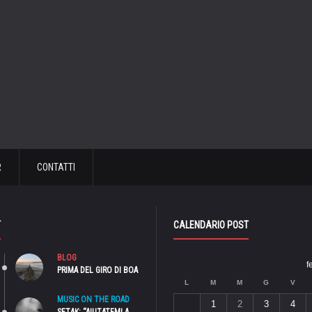
R
CONTATTI
T
CALENDARIO POST
BLOG
f
PRIMA DEL GIRO DI BOA
L
M
M
G
V
MUSIC ON THE ROAD
1
2
3
4