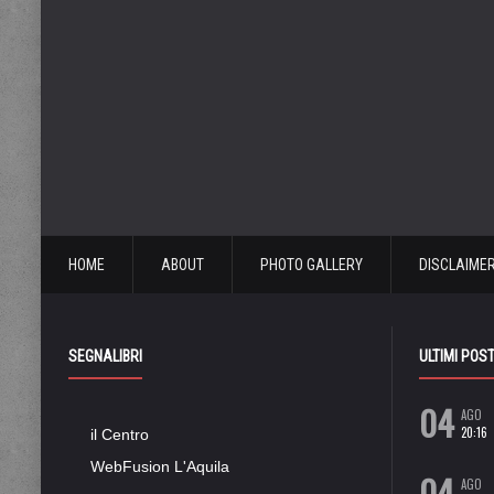
HOME
ABOUT
PHOTO GALLERY
DISCLAIME
SEGNALIBRI
ULTIMI POS
04
AGO
20:16
il Centro
WebFusion L'Aquila
04
AGO