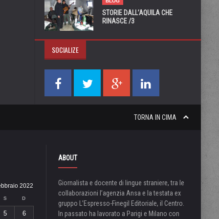
BLOG
STORIE DALL’AQUILA CHE
RINASCE /3
SOCIALIZE
TORNA IN CIMA
ABOUT
Giornalista e docente di lingue straniere, tra le
ebbraio 2022
collaborazioni l’agenzia Ansa e la testata ex
S
D
gruppo L’Espresso-Finegil Editoriale, il Centro.
5
6
In passato ha lavorato a Parigi e Milano con