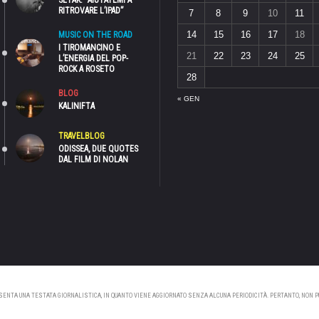
SETAK: “AIUTATEMI A
RITROVARE L’IPAD”
7
8
9
10
11
14
15
16
17
18
MUSIC ON THE ROAD
I TIROMANCINO E
21
22
23
24
25
L’ENERGIA DEL POP-
ROCK A ROSETO
28
BLOG
« GEN
KALINIFTA
TRAVELBLOG
ODISSEA, DUE QUOTES
DAL FILM DI NOLAN
NTA UNA TESTATA GIORNALISTICA, IN QUANTO VIENE AGGIORNATO SENZA ALCUNA PERIODICITÀ. PERTANTO, NON PUÒ