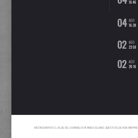
16:46
04
AGO
16:39
02
AGO
23:59
02
AGO
20:16
MOTASEMPER È IL BLOG DEL GIORNALISTA FABIO IULIANO. QUESTO BLOG NON RAPPRESE