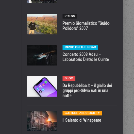
PRESS
Premio Giornalistico “Guido
Polidoro” 2007
MUSIC ON THE ROAD
Concerto 2008 Adsu –
Laboratorio Dietro le Quinte
BLOG
Da Repubblica.it – il giallo dei
gruppi pro-Silvio nati in una
notte
CULTURE AND SOCIETY
Il Salento di Winspeare