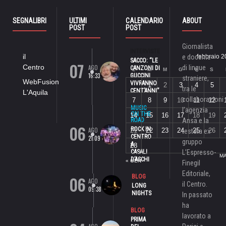
SEGNALIBRI
ULTIMI
CALENDARIO
ABOUT
POST
POST
Giornalista
INTERVISTE
il
e docente
febbraio 
SACCO: “LE
07
Centro
AGO
di lingue
CANZONI DI
L
M
M
G
V
S
16:33
GUCCINI
straniere,
WebFusion
VIVRANNO
1
2
3
4
5
tra le
CENT’ANNI”
L'Aquila
collaborazioni
7
8
9
10
11
12
MUSIC
l’agenzia
ON THE
14
15
16
17
18
19
ROAD
Ansa e la
06
ROCK IN
AGO
21
22
23
24
25
26
testata ex
CENTRO
21:09
gruppo
A
28
CASALI
L’Espresso-
MA
D’ASCHI
« GEN
Finegil
Editoriale,
06
BLOG
AGO
il Centro.
LONG
09:38
NIGHTS
In passato
ha
BLOG
lavorato a
PRIMA