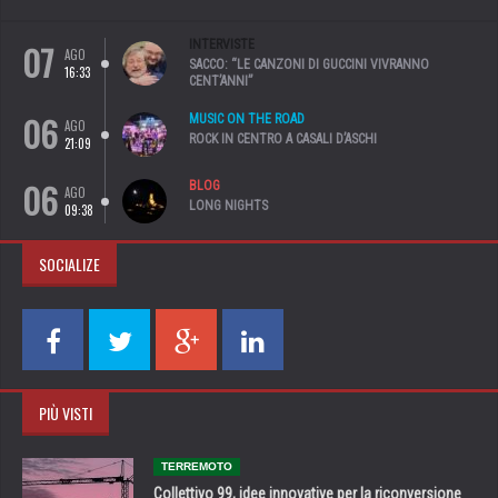
07
INTERVISTE
AGO
SACCO: “LE CANZONI DI GUCCINI VIVRANNO
16:33
CENT’ANNI”
06
MUSIC ON THE ROAD
AGO
ROCK IN CENTRO A CASALI D’ASCHI
21:09
06
BLOG
AGO
LONG NIGHTS
09:38
SOCIALIZE
PIÙ VISTI
TERREMOTO
Collettivo 99, idee innovative per la riconversione