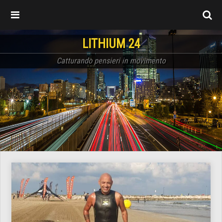
LITHIUM 24
Catturando pensieri in movimento