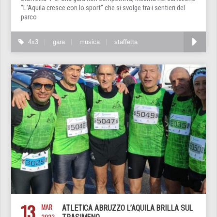
“L’Aquila cresce con lo sport” che si svolge tra i sentieri del
parco
4x3
gara
musica
staffetta
13
MAR
ATLETICA ABRUZZO L’AQUILA BRILLA SUL
2023