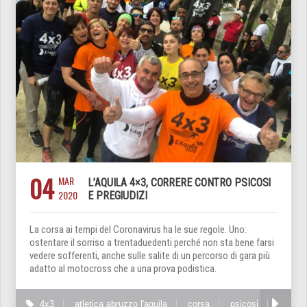
04
MAR
L’AQUILA 4×3, CORRERE CONTRO PSICOSI
2020
E PREGIUDIZI
La corsa ai tempi del Coronavirus ha le sue regole. Uno:
ostentare il sorriso a trentaduedenti perché non sta bene farsi
vedere sofferenti, anche sulle salite di un percorso di gara più
adatto al motocross che a una prova podistica.
4x3
atletica abruzzo l'aquila
corsa
psicosi