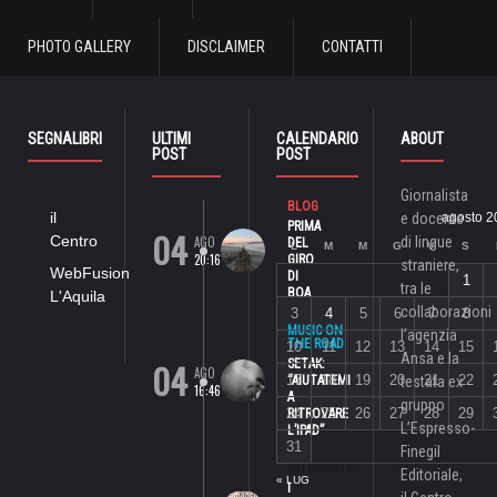
PHOTO GALLERY
DISCLAIMER
CONTATTI
SEGNALIBRI
ULTIMI
CALENDARIO
ABOUT
POST
POST
Giornalista
BLOG
il
e docente
agosto 2
PRIMA
04
Centro
AGO
di lingue
DEL
L
M
M
G
V
S
20:16
GIRO
straniere,
WebFusion
DI
1
tra le
BOA
L'Aquila
collaborazioni
3
4
5
6
7
8
MUSIC ON
l’agenzia
THE ROAD
10
11
12
13
14
15
Ansa e la
04
SETAK:
AGO
17
18
19
20
21
22
“AIUTATEMI
testata ex
16:46
A
gruppo
24
25
26
27
28
29
RITROVARE
L’Espresso-
L’IPAD”
31
Finegil
INTERVISTE
Editoriale,
« LUG
I