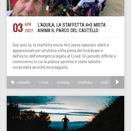
03
APR
L’AQUILA, LA STAFFETTA 4×3 MISTA
2022
ANIMA IL PARCO DEL CASTELLO
Due anni fa, la staffetta mista 4×3 aveva radunato atleti e
appassionati per un’ultima volta prima del lockdown e
dell’inizio dell’emergenza legata al Covid. Un periodo difficile e
controverso in cui la pratica sportiva è stata talvolta
ostacolata anziché incoraggiata,
castello
corsa
running
staffetta
start