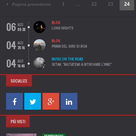
1
…
22
23
24
Pagina precedente
06
BLOG
AGO
LONG NIGHTS
09:38
04
BLOG
AGO
PRIMA DEL GIRO DI BOA
20:16
04
MUSIC ON THE ROAD
AGO
SETAK: “AIUTATEMI A RITROVARE L’IPAD”
16:46
SOCIALIZE
PIÙ VISTI
TERREMOTO