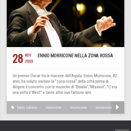
28
NOV
ENNIO MORRICONE NELLA ZONA ROSSA
2009
Un premio Oscar tra le macerie dell’Aquila. Ennio Morricone, 82
anni, ha voluto visitare la “zona rossa” della città prima di
dirigere il concerto con le musiche di “Baarìa”,”Mission”, “C’era
una volta il West” e tante altre sue famose arie.
fabio iuliano
interviste
morricone
terremoto