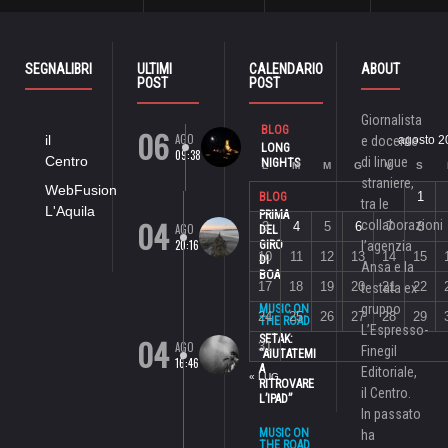
SEGNALIBRI
ULTIMI
CALENDARIO
ABOUT
POST
POST
Giornalista
06
BLOG
AGO
il
e docente
agosto 2
LONG
09:38
Centro
di lingue
NIGHTS
L
M
M
G
V
S
straniere,
WebFusion
1
BLOG
tra le
L'Aquila
PRIMA
04
collaborazioni
3
4
5
6
7
8
AGO
DEL
20:16
GIRO
l’agenzia
10
11
12
13
14
15
DI
Ansa e la
BOA
17
18
19
20
21
22
testata ex
gruppo
MUSIC ON
24
25
26
27
28
29
THE ROAD
L’Espresso-
04
SETAK:
AGO
31
Finegil
“AIUTATEMI
16:46
A
Editoriale,
« LUG
RITROVARE
il Centro.
L’IPAD”
In passato
MUSIC ON
ha
THE ROAD