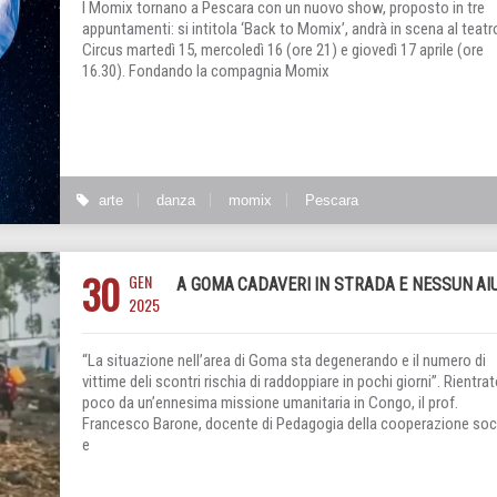
I Momix tornano a Pescara con un nuovo show, proposto in tre
appuntamenti: si intitola ‘Back to Momix’, andrà in scena al teatr
Circus martedì 15, mercoledì 16 (ore 21) e giovedì 17 aprile (ore
16.30). Fondando la compagnia Momix
arte
danza
momix
Pescara
30
GEN
A GOMA CADAVERI IN STRADA E NESSUN AI
2025
“La situazione nell’area di Goma sta degenerando e il numero di
vittime deli scontri rischia di raddoppiare in pochi giorni”. Rientra
poco da un’ennesima missione umanitaria in Congo, il prof.
Francesco Barone, docente di Pedagogia della cooperazione soc
e