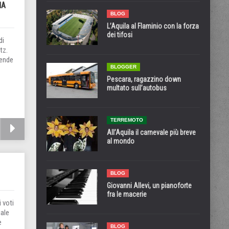
IA
BLOG
L’Aquila al Flaminio con la forza
dei tifosi
di
tz.
rende
BLOGGER
Pescara, ragazzino down
multato sull’autobus
TERREMOTO
All’Aquila il carnevale più breve
al mondo
BLOG
Giovanni Allevi, un pianoforte
fra le macerie
 voti
iale
e
BLOG