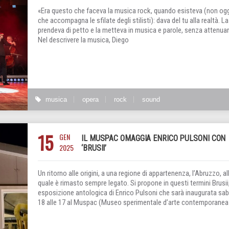
«Era questo che faceva la musica rock, quando esisteva (non ogg
che accompagna le sfilate degli stilisti): dava del tu alla realtà. La
prendeva di petto e la metteva in musica e parole, senza attenuan
Nel descrivere la musica, Diego
musica
opera
rock
sound
15
GEN
IL MUSPAC OMAGGIA ENRICO PULSONI CON
2025
‘BRUSII’
Un ritorno alle origini, a una regione di appartenenza, l’Abruzzo, al
quale è rimasto sempre legato. Si propone in questi termini Brusii
esposizione antologica di Enrico Pulsoni che sarà inaugurata sa
18 alle 17 al Muspac (Museo sperimentale d’arte contemporanea