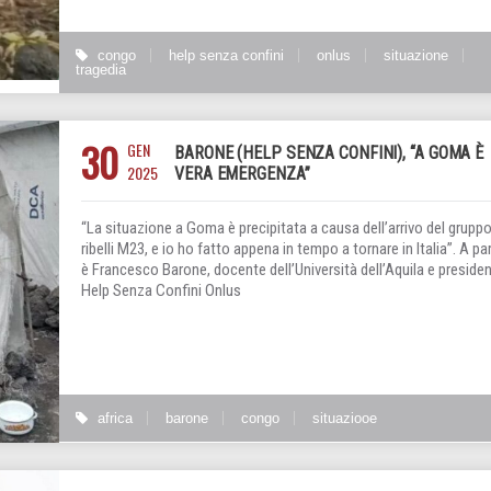
congo
help senza confini
onlus
situazione
tragedia
30
GEN
BARONE (HELP SENZA CONFINI), “A GOMA È
2025
VERA EMERGENZA”
“La situazione a Goma è precipitata a causa dell’arrivo del gruppo
ribelli M23, e io ho fatto appena in tempo a tornare in Italia”. A pa
è Francesco Barone, docente dell’Università dell’Aquila e presiden
Help Senza Confini Onlus
africa
barone
congo
situaziooe