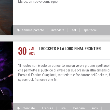
Marco, un nuovo compagno
fiamma parente
interviste
set
spettacoli
30
GEN
I ROCKETS E LA LORO FINAL FRONTIER
2025
“Il nostro non è solo un concerto, ma un vero e proprio spettaco
che permette al pubblico di vivere per due ore in un’altra dimensio
Parola di Fabrice Quagliotti, tastierista e fondatore dei Rockets,
space rock francese che fin
interviste
L'Aquila
live
Pescara
rock