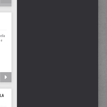
ella
 e
LLA