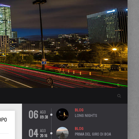
06
BLOG
AGO
LONG NIGHTS
09:38
OPO
04
BLOG
AGO
PRIMA DEL GIRO DI BOA
20:16