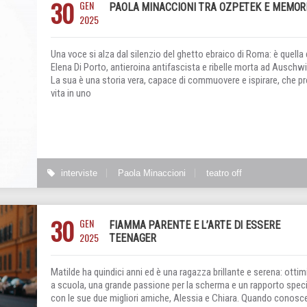
30
GEN
PAOLA MINACCIONI TRA OZPETEK E MEMOR
2025
Una voce si alza dal silenzio del ghetto ebraico di Roma: è quella 
Elena Di Porto, antieroina antifascista e ribelle morta ad Auschwi
La sua è una storia vera, capace di commuovere e ispirare, che p
vita in uno
interviste
Paola Minaccioni
teatro off
30
GEN
FIAMMA PARENTE E L’ARTE DI ESSERE
2025
TEENAGER
Matilde ha quindici anni ed è una ragazza brillante e serena: ottimi
a scuola, una grande passione per la scherma e un rapporto spec
con le sue due migliori amiche, Alessia e Chiara. Quando conosc