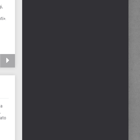
i,
ti».
la
,
bato