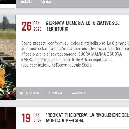
rockets
space
26
GEN
GIORNATA MEMORIA, LE INIZIATIVE SUL
2025
TERRITORIO
Storie, progetti, confronti sul dialogo interreligioso. La Giornata d
Memoria ha tanti volti all’Aquila, con iniziative tra arte, letteratura
riflessione che si sovrappongono. SUORA MAMMA E SUORA
BABBO. Il dell’Accademia delle Belle Arti ha ospitato la
rappresentazione dell’opera teatrale Suora
giornata
iniziativa
memoria
19
GEN
“ROCK AT THE OPERA”, LA RIVOLUZIONE DE
2025
MUSICA A PESCARA