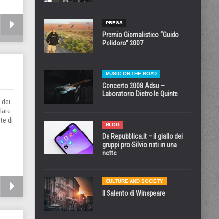
PRESS
Premio Giornalistico “Guido
Polidoro” 2007
MUSIC ON THE ROAD
Concerto 2008 Adsu –
Laboratorio Dietro le Quinte
 dei
rlare
te di
BLOG
Da Repubblica.it – il giallo dei
gruppi pro-Silvio nati in una
notte
CULTURE AND SOCIETY
Il Salento di Winspeare