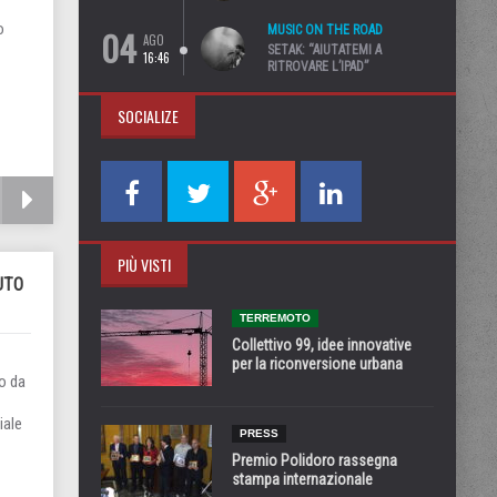
o
04
MUSIC ON THE ROAD
AGO
SETAK: “AIUTATEMI A
16:46
RITROVARE L’IPAD”
SOCIALIZE
PIÙ VISTI
UTO
TERREMOTO
Collettivo 99, idee innovative
per la riconversione urbana
to da
iale
PRESS
Premio Polidoro rassegna
stampa internazionale