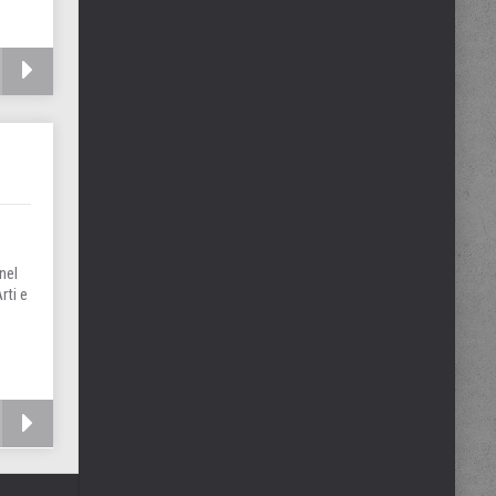
nel
rti e