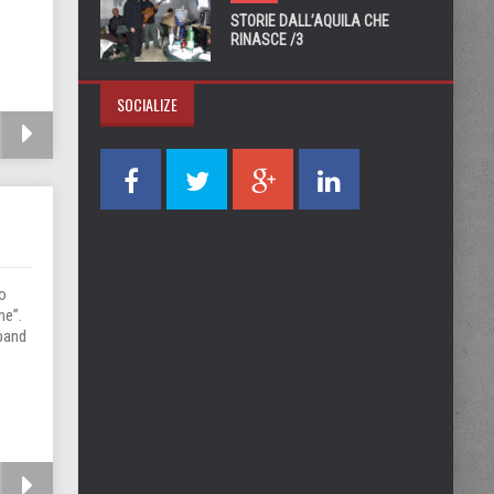
STORIE DALL’AQUILA CHE
RINASCE /3
SOCIALIZE
lo
ne”.
 band