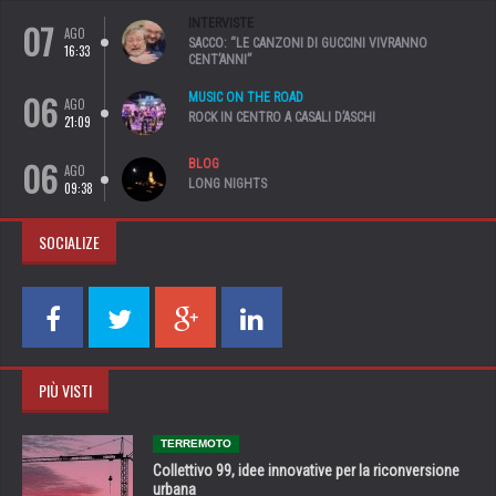
07
INTERVISTE
AGO
SACCO: “LE CANZONI DI GUCCINI VIVRANNO
16:33
CENT’ANNI”
06
MUSIC ON THE ROAD
AGO
ROCK IN CENTRO A CASALI D’ASCHI
21:09
06
BLOG
AGO
LONG NIGHTS
09:38
SOCIALIZE
PIÙ VISTI
TERREMOTO
Collettivo 99, idee innovative per la riconversione
urbana