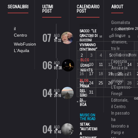
SEGNALIBRI
ULTIMI
CALENDARIO
ABOUT
POST
POST
Giornalista
INTERVISTE
il
e docente
dicembre 2
SACCO: “LE
07
Centro
AGO
di lingue
CANZONI DI
L
M
M
G
V
S
16:33
GUCCINI
straniere,
WebFusion
VIVRANNO
tra le
CENT’ANNI”
L'Aquila
collaborazioni
2
3
4
5
6
7
06
BLOG
l’agenzia
AGO
9
10
11
12
13
14
LONG
09:38
Ansa e la
NIGHTS
16
17
18
19
20
21
testata ex
gruppo
BLOG
23
24
25
26
27
28
PRIMA
L’Espresso-
04
AGO
DEL
30
31
Finegil
20:16
GIRO
GE
Editoriale,
DI
« NOV
BOA
il Centro.
In passato
MUSIC ON
THE ROAD
ha
04
SETAK:
lavorato a
AGO
“AIUTATEMI
16:46
Parigi e
A