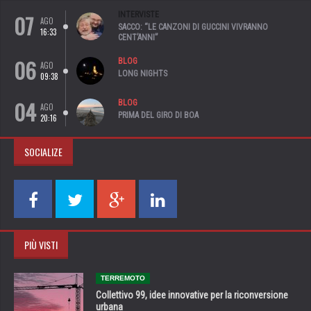
07
INTERVISTE
AGO
SACCO: “LE CANZONI DI GUCCINI VIVRANNO
16:33
CENT’ANNI”
06
BLOG
AGO
LONG NIGHTS
09:38
04
BLOG
AGO
PRIMA DEL GIRO DI BOA
20:16
SOCIALIZE
PIÙ VISTI
TERREMOTO
Collettivo 99, idee innovative per la riconversione
urbana