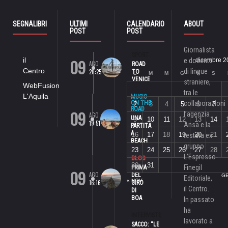
SEGNALIBRI
ULTIMI
CALENDARIO
ABOUT
POST
POST
Giornalista
SPORT
09
il
e docente
dicembre 2
AGO
ROAD
Centro
di lingue
20:25
TO
L
M
M
G
V
S
VENICE
straniere,
WebFusion
tra le
L'Aquila
MUSIC
ON THE
collaborazioni
2
3
4
5
6
7
ROAD
09
l’agenzia
AGO
UNA
9
10
11
12
13
14
19:51
Ansa e la
PARTITA
A
16
17
18
19
20
21
testata ex
BEACH
gruppo
23
24
25
26
27
28
L’Espresso-
BLOG
30
31
Finegil
PRIMA
09
AGO
DEL
GE
Editoriale,
« NOV
16:16
GIRO
il Centro.
DI
BOA
In passato
ha
INTERVISTE
lavorato a
SACCO: “LE