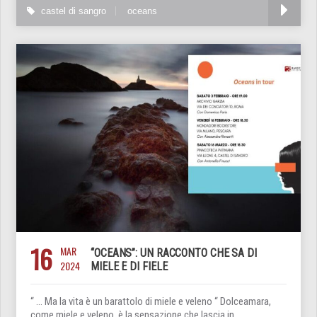
castel di sangro
oceans
16
MAR
“OCEANS”: UN RACCONTO CHE SA DI
2024
MIELE E DI FIELE
“ … Ma la vita è un barattolo di miele e veleno “ Dolceamara,
come miele e veleno, è la sensazione che lascia in