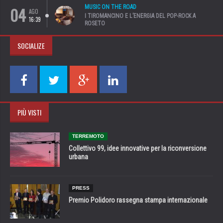
04
MUSIC ON THE ROAD
AGO
I TIROMANCINO E L’ENERGIA DEL POP-ROCK A
16:39
ROSETO
SOCIALIZE
PIÙ VISTI
TERREMOTO
Collettivo 99, idee innovative per la riconversione
urbana
PRESS
Premio Polidoro rassegna stampa internazionale