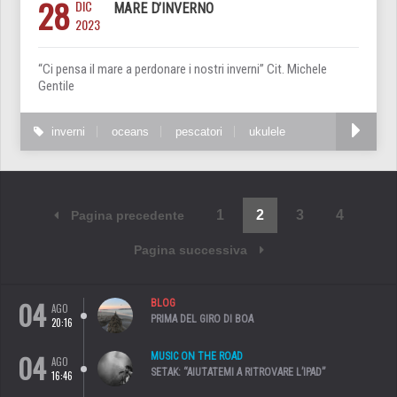
28
DIC
MARE D’INVERNO
2023
“Ci pensa il mare a perdonare i nostri inverni” Cit. Michele
Gentile
inverni
oceans
pescatori
ukulele
1
2
3
4
Pagina precedente
Pagina successiva
04
BLOG
AGO
PRIMA DEL GIRO DI BOA
20:16
04
MUSIC ON THE ROAD
AGO
SETAK: “AIUTATEMI A RITROVARE L’IPAD”
16:46