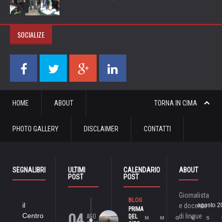
SOCIALIZE
HOME
ABOUT
TORNA IN CIMA
PHOTO GALLERY
DISCLAIMER
CONTATTI
SEGNALIBRI
ULTIMI
CALENDARIO
ABOUT
POST
POST
Giornalista
BLOG
il
e docente
agosto 2
PRIMA
04
Centro
AGO
di lingue
DEL
L
M
M
G
V
S