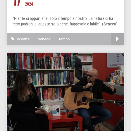
17
2024
“Niente ci appartiene, solo il tempo è nostro. La natura ci ha
reso padroni di questo solo bene, fuggevole e labile”. (Seneca)
oceans
seneca
tempo