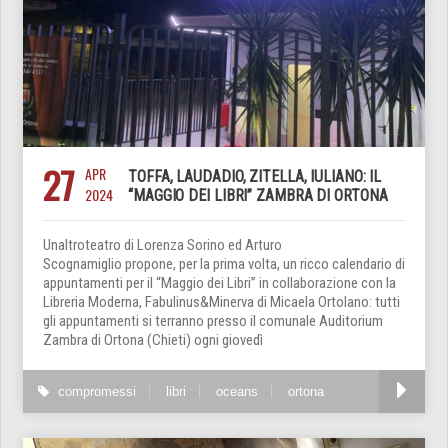
27
APR
TOFFA, LAUDADIO, ZITELLA, IULIANO: IL
2024
“MAGGIO DEI LIBRI” ZAMBRA DI ORTONA
Unaltroteatro di Lorenza Sorino ed Arturo
Scognamiglio propone, per la prima volta, un ricco calendario di
appuntamenti per il “Maggio dei Libri” in collaborazione con la
Libreria Moderna, Fabulinus&Minerva di Micaela Ortolano: tutti
gli appuntamenti si terranno presso il comunale Auditorium
Zambra di Ortona (Chieti) ogni giovedì
compromessi
libri
oceans
ortona