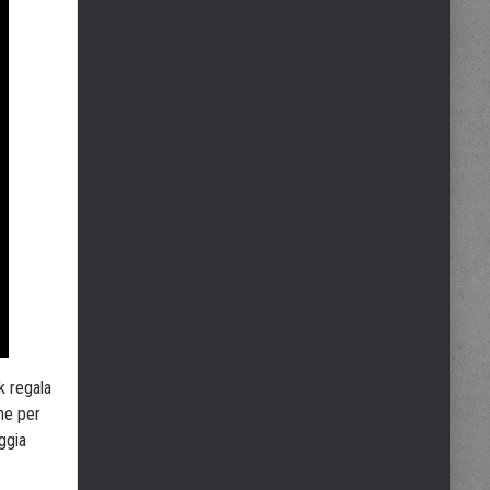
k regala
che per
ggia