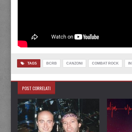
TAGS
BCRB
CANZONI
COMBAT ROCK
I
POST CORRELATI