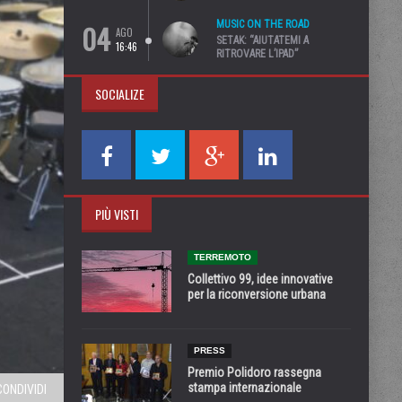
04
MUSIC ON THE ROAD
AGO
SETAK: “AIUTATEMI A
16:46
RITROVARE L’IPAD”
SOCIALIZE
PIÙ VISTI
TERREMOTO
Collettivo 99, idee innovative
per la riconversione urbana
PRESS
Premio Polidoro rassegna
stampa internazionale
CONDIVIDI