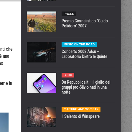
PRESS
Premio Giornalistico “Guido
Polidoro” 2007
MUSIC ON THE ROAD
nti che
Concerto 2008 Adsu –
 è una
Laboratorio Dietro le Quinte
no
BLOG
Da Repubblica.it – il giallo dei
ieme in
gruppi pro-Silvio nati in una
notte
CULTURE AND SOCIETY
Il Salento di Winspeare