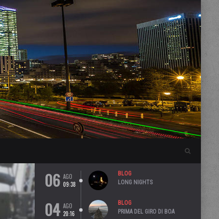
06
BLOG
AGO
LONG NIGHTS
09:38
04
BLOG
AGO
PRIMA DEL GIRO DI BOA
20:16