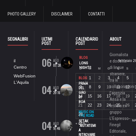
PHOTO GALLERY
DISCLAIMER
CONTATTI
SEGNALIBRI
ULTIMI
CALENDARIO
ABOUT
POST
POST
Giornalista
06
BLOG
AGO
il
e docente
febbraio 
LONG
09:38
Centro
di lingue
NIGHTS
L
M
M
G
V
S
straniere,
WebFusion
1
2
3
4
5
BLOG
tra le
L'Aquila
PRIMA
04
collaborazioni
7
8
9
10
11
12
AGO
DEL
20:16
GIRO
l’agenzia
14
15
16
17
18
19
DI
Ansa e la
BOA
21
22
23
24
25
26
testata ex
gruppo
MUSIC ON
28
THE ROAD
L’Espresso-
04
MA
SETAK:
AGO
« GEN
Finegil
“AIUTATEMI
16:46
A
Editoriale,
RITROVARE