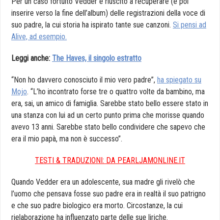
Per un caso fortuito Vedder è riuscito a recuperare (e poi
inserire verso la fine dell’album) delle registrazioni della voce di
suo padre, la cui storia ha ispirato tante sue canzoni.
Si pensi ad
Alive, ad esempio.
Leggi anche:
The Haves, il singolo estratto
“Non ho davvero conosciuto il mio vero padre”,
ha spiegato su
Mojo
. “L’ho incontrato forse tre o quattro volte da bambino, ma
era, sai, un amico di famiglia. Sarebbe stato bello essere stato in
una stanza con lui ad un certo punto prima che morisse quando
avevo 13 anni. Sarebbe stato bello condividere che sapevo che
era il mio papà, ma non è successo”.
TESTI & TRADUZIONI: DA PEARLJAMONLINE.IT
Quando Vedder era un adolescente, sua madre gli rivelò che
l’uomo che pensava fosse suo padre era in realtà il suo patrigno
e che suo padre biologico era morto. Circostanze, la cui
rielaborazione ha influenzato parte delle sue liriche.