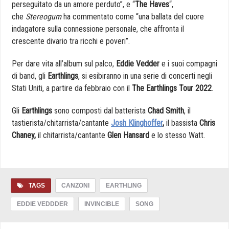
perseguitato da un amore perduto”, e “
The Haves
“,
che
Stereogum
ha commentato come “una ballata del cuore
indagatore sulla connessione personale, che affronta il
crescente divario tra ricchi e poveri”.
Per dare vita all’album sul palco,
Eddie Vedder
e i suoi compagni
di band, gli
Earthlings
, si esibiranno in una serie di concerti negli
Stati Uniti, a partire da febbraio con il
The Earthlings Tour 2022
.
Gli
Earthlings
sono composti dal batterista
Chad Smith
, il
tastierista/chitarrista/cantante
Josh Klinghoffer
,
il bassista
Chris
Chaney,
il chitarrista/cantante
Glen Hansard
e lo stesso Watt.
TAGS
CANZONI
EARTHLING
EDDIE VEDDDER
INVINCIBLE
SONG