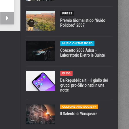
PRESS
Premio Giornalistico “Guido
Polidoro” 2007
MUSIC ON THE ROAD
Concerto 2008 Adsu –
Laboratorio Dietro le Quinte
BLOG
Da Repubblica.it – il giallo dei
gruppi pro-Silvio nati in una
notte
CULTURE AND SOCIETY
Il Salento di Winspeare