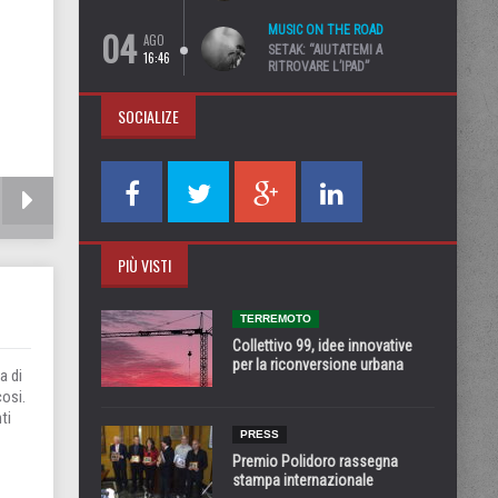
04
MUSIC ON THE ROAD
AGO
SETAK: “AIUTATEMI A
16:46
RITROVARE L’IPAD”
SOCIALIZE
PIÙ VISTI
TERREMOTO
Collettivo 99, idee innovative
per la riconversione urbana
a di
cosi.
ti
PRESS
Premio Polidoro rassegna
stampa internazionale