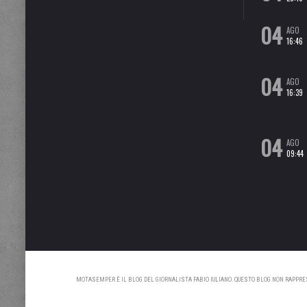
04
AGO
16:46
04
AGO
16:39
04
AGO
09:44
MOTASEMPER È IL BLOG DEL GIORNALISTA FABIO IULIANO. QUESTO BLOG NON RAPPRESE