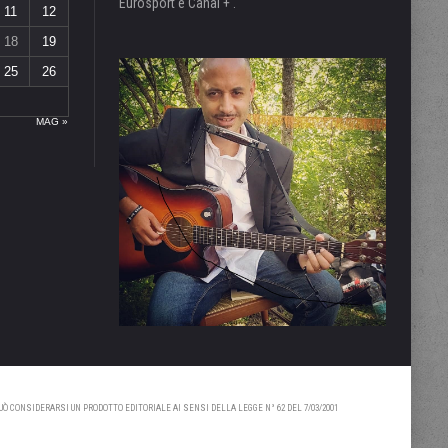
Eurosport e Canal + .
11
12
18
19
25
26
MAG »
 CONSIDERARSI UN PRODOTTO EDITORIALE AI SENSI DELLA LEGGE N° 62 DEL 7/03/2001