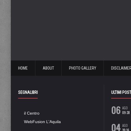
HOME
ABOUT
PHOTO GALLERY
DISCLAIME
SEGNALIBRI
ULTIMI POS
06
AGO
09:38
il Centro
WebFusion L'Aquila
04
AGO
20:16