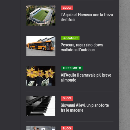
BLOG
L’Aquila al Flaminio con la forza
dei tifosi
BLOGGER
Pescara, ragazzino down
multato sull’autobus
TERREMOTO
All’Aquila il carnevale più breve
al mondo
BLOG
Giovanni Allevi, un pianoforte
fra le macerie
BLOG