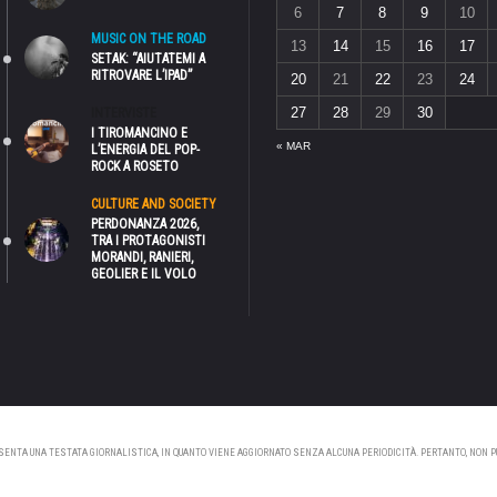
6
7
8
9
10
MUSIC ON THE ROAD
13
14
15
16
17
SETAK: “AIUTATEMI A
RITROVARE L’IPAD”
20
21
22
23
24
27
28
29
30
INTERVISTE
I TIROMANCINO E
« MAR
L’ENERGIA DEL POP-
ROCK A ROSETO
CULTURE AND SOCIETY
PERDONANZA 2026,
TRA I PROTAGONISTI
MORANDI, RANIERI,
GEOLIER E IL VOLO
NTA UNA TESTATA GIORNALISTICA, IN QUANTO VIENE AGGIORNATO SENZA ALCUNA PERIODICITÀ. PERTANTO, NON PUÒ