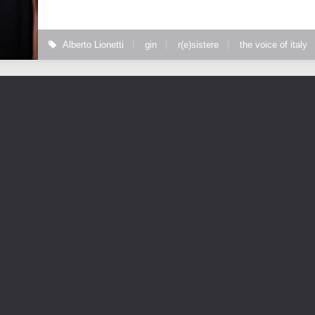
Alberto Lionetti
gin
r(e)sistere
the voice of italy