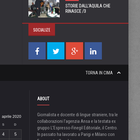
STORIE DALL’AQUILA CHE
RINASCE /3
SOCIALIZE
TORNA IN CIMA
ABOUT
Giornalista e docente di lingue straniere, tra le
aprile 2020
collaborazioni l’agenzia Ansa e la testata ex
S
D
gruppo L’Espresso-Finegil Editoriale, il Centro.
4
5
In passato ha lavorato a Parigi e Milano con