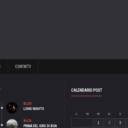
R
CONTATTI
T
CALENDARIO POST
BLOG
LONG NIGHTS
L
M
M
G
V
BLOG
1
2
3
PRIMA DEL GIRO DI BOA