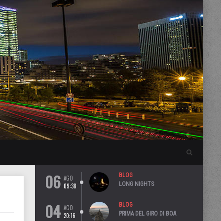
06
BLOG
AGO
LONG NIGHTS
09:38
04
BLOG
AGO
PRIMA DEL GIRO DI BOA
20:16