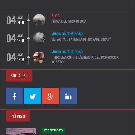
04
BLOG
AGO
PRIMA DEL GIRO DI BOA
20:16
04
MUSIC ON THE ROAD
AGO
SETAK: “AIUTATEMI A RITROVARE L’IPAD”
16:46
04
MUSIC ON THE ROAD
AGO
I TIROMANCINO E L’ENERGIA DEL POP-ROCK A
16:39
ROSETO
SOCIALIZE
PIÙ VISTI
TERREMOTO