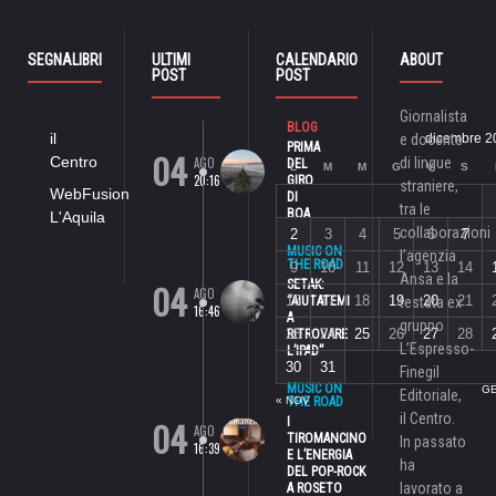
SEGNALIBRI
ULTIMI
CALENDARIO
ABOUT
POST
POST
Giornalista
BLOG
il
e docente
dicembre 2
PRIMA
04
Centro
AGO
di lingue
DEL
L
M
M
G
V
S
20:16
GIRO
straniere,
WebFusion
DI
tra le
BOA
L'Aquila
collaborazioni
2
3
4
5
6
7
MUSIC ON
l’agenzia
THE ROAD
9
10
11
12
13
14
Ansa e la
04
SETAK:
AGO
16
17
18
19
20
21
“AIUTATEMI
testata ex
16:46
A
gruppo
23
24
25
26
27
28
RITROVARE
L’Espresso-
L’IPAD”
30
31
Finegil
MUSIC ON
GE
Editoriale,
« NOV
THE ROAD
il Centro.
04
I
AGO
TIROMANCINO
In passato
16:39
E L’ENERGIA
ha
DEL POP-ROCK
lavorato a
A ROSETO