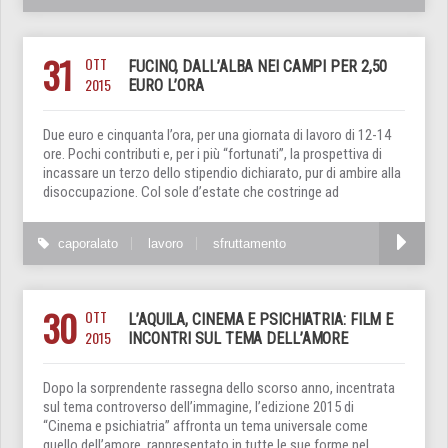
31
OTT
FUCINO, DALL’ALBA NEI CAMPI PER 2,50
2015
EURO L’ORA
Due euro e cinquanta l’ora, per una giornata di lavoro di 12-14
ore. Pochi contributi e, per i più “fortunati”, la prospettiva di
incassare un terzo dello stipendio dichiarato, pur di ambire alla
disoccupazione. Col sole d’estate che costringe ad
caporalato
lavoro
sfruttamento
30
OTT
L’AQUILA, CINEMA E PSICHIATRIA: FILM E
2015
INCONTRI SUL TEMA DELL’AMORE
Dopo la sorprendente rassegna dello scorso anno, incentrata
sul tema controverso dell’immagine, l’edizione 2015 di
“Cinema e psichiatria” affronta un tema universale come
quello dell’amore, rappresentato in tutte le sue forme nel