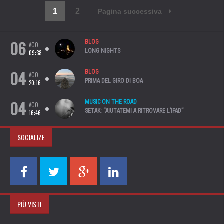
1
2
Pagina successiva
06
BLOG
AGO
LONG NIGHTS
09:38
04
BLOG
AGO
PRIMA DEL GIRO DI BOA
20:16
04
MUSIC ON THE ROAD
AGO
SETAK: “AIUTATEMI A RITROVARE L’IPAD”
16:46
SOCIALIZE
PIÙ VISTI