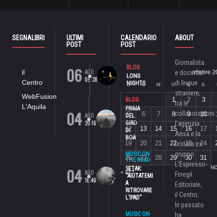
SEGNALIBRI
ULTIMI
CALENDARIO
ABOUT
POST
POST
Giornalista
06
BLOG
AGO
il
e docente
ottobre 
LONG
09:38
Centro
di lingue
NIGHTS
L
M
M
G
V
S
straniere,
WebFusion
1
2
3
BLOG
tra le
L'Aquila
PRIMA
04
collaborazioni
5
6
7
8
9
10
AGO
DEL
20:16
GIRO
l’agenzia
12
13
14
15
16
17
DI
Ansa e la
BOA
19
20
21
22
23
24
testata ex
gruppo
MUSIC ON
26
27
28
29
30
31
THE ROAD
L’Espresso-
04
NO
SETAK:
AGO
« SET
Finegil
“AIUTATEMI
16:46
A
Editoriale,
RITROVARE
il Centro.
L’IPAD”
In passato
MUSIC ON
ha