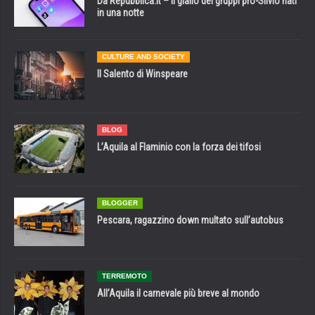
Da Repubblica.it – il giallo dei gruppi pro-Silvio nati
in una notte
CULTURE AND SOCIETY
Il Salento di Winspeare
BLOG
L’Aquila al Flaminio con la forza dei tifosi
BLOGGER
Pescara, ragazzino down multato sull’autobus
TERREMOTO
All’Aquila il carnevale più breve al mondo