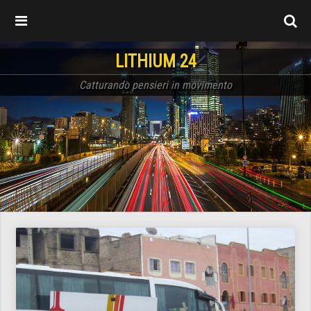
LITHIUM 24
Catturando pensieri in movimento