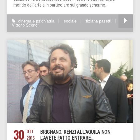
mondo dell’arte e in particolare sul grande schermo.
cinema e psichiatria
sociale
tiziana pasetti
Vittorio Sconci
30
OTT
BRIGNANO: RENZI ALL’AQUILA NON
2015
L’AVETE FATTO ENTRARE…