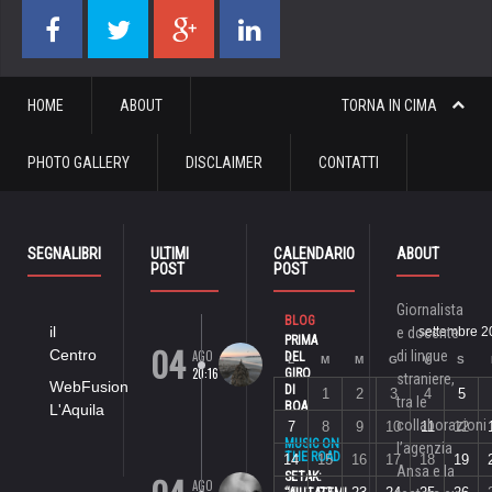
HOME
ABOUT
TORNA IN CIMA
PHOTO GALLERY
DISCLAIMER
CONTATTI
SEGNALIBRI
ULTIMI
CALENDARIO
ABOUT
POST
POST
Giornalista
BLOG
il
e docente
settembre 2
PRIMA
04
Centro
AGO
di lingue
DEL
L
M
M
G
V
S
20:16
GIRO
straniere,
WebFusion
DI
1
2
3
4
5
tra le
BOA
L'Aquila
collaborazioni
7
8
9
10
11
12
MUSIC ON
l’agenzia
THE ROAD
14
15
16
17
18
19
Ansa e la
SETAK:
AGO