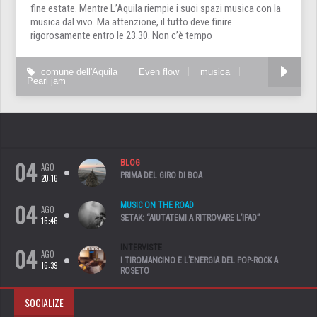
fine estate. Mentre L’Aquila riempie i suoi spazi musica con la
musica dal vivo. Ma attenzione, il tutto deve finire
rigorosamente entro le 23.30. Non c’è tempo
comune dell'Aquila
Even flow
musica
Pearl jam
04
BLOG
AGO
PRIMA DEL GIRO DI BOA
20:16
04
MUSIC ON THE ROAD
AGO
SETAK: “AIUTATEMI A RITROVARE L’IPAD”
16:46
04
INTERVISTE
AGO
I TIROMANCINO E L’ENERGIA DEL POP-ROCK A
16:39
ROSETO
SOCIALIZE