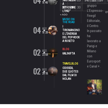
04
21
22
23
24
25
26
“AIUTATEMI
testata ex
16:46
A
gruppo
28
29
30
RITROVARE
L’Espresso-
L’IPAD”
O
« AGO
Finegil
MUSIC ON
Editoriale,
THE ROAD
il Centro.
04
I
AGO
TIROMANCINO
In passato
16:39
E L’ENERGIA
ha
DEL POP-ROCK
lavorato a
A ROSETO
Parigi e
02
BLOG
AGO
Milano
KALINIFTA
23:59
con
Eurosport
TRAVELBLOG
e Canal + .
02
ODISSEA,
AGO
DUE QUOTES
20:16
DAL FILM DI
NOLAN